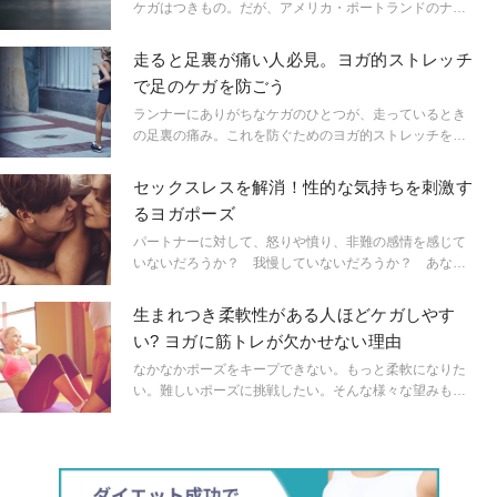
ケガはつきもの。だが、アメリカ・ポートランドのナイ
キ本社に勤務する鍼灸師でヨガティーチャーのティファ
ニー・クルックシャンクは「少しの心掛けでケガのリス
走ると足裏が痛い人必見。ヨガ的ストレッチ
クを減らすことができる」と話す。今日からすぐにでき
で足のケガを防ごう
る、ケガを減らす4つのヒントについて紹介する。
ランナーにありがちなケガのひとつが、走っているとき
の足裏の痛み。これを防ぐためのヨガ的ストレッチを紹
介しよう。ケガの予防はもちろん、症状を緩和したりす
るほか、パフォーマンスを向上させることにもつなが
セックスレスを解消！性的な気持ちを刺激す
る。
るヨガポーズ
パートナーに対して、怒りや憤り、非難の感情を感じて
いないだろうか？ 我慢していないだろうか？ あなた
が体の奥のほうにしまいこんだ欲求を目覚めさせたいな
ら、チャクラのパワーを借りてみよう。ヨガ指導者ジゼ
生まれつき柔軟性がある人ほどケガしやす
ル・マリが、あなたが前に進むのを手助けする方法を教
い? ヨガに筋トレが欠かせない理由
えてくれた。
なかなかポーズをキープできない。もっと柔軟になりた
い。難しいポーズに挑戦したい。そんな様々な望みも、
ヨガにほんの少しの筋力トレーニングを加えることで可
能になるのである。