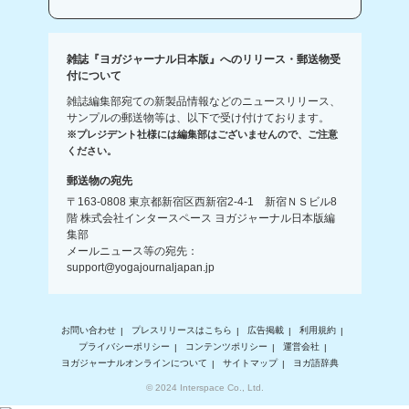
雑誌『ヨガジャーナル日本版』へのリリース・郵送物受
付について
雑誌編集部宛ての新製品情報などのニュースリリース、
サンプルの郵送物等は、以下で受け付けております。
※プレジデント社様には編集部はございませんので、ご注意
ください。
郵送物の宛先
〒163-0808 東京都新宿区西新宿2-4-1 新宿ＮＳビル8
階 株式会社インタースペース ヨガジャーナル日本版編
集部
メールニュース等の宛先：
support@yogajournaljapan.jp
お問い合わせ
プレスリリースはこちら
広告掲載
利用規約
プライバシーポリシー
コンテンツポリシー
運営会社
ヨガジャーナルオンラインについて
サイトマップ
ヨガ語辞典
© 2024 Interspace Co., Ltd.