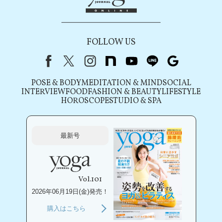
FOLLOW US
Facebook
X（旧Twitter）
instagram
note
youtube
line
Google
POSE & BODY
MEDITATION & MIND
SOCIAL
INTERVIEW
FOOD
FASHION & BEAUTY
LIFESTYLE
HOROSCOPE
STUDIO & SPA
最新号
Vol.101
2026年06月19日(金)発売！
購入はこちら