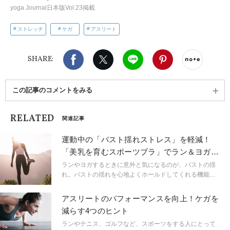
yoga Journal日本版Vol.23掲載
ストレッチ
ケガ
アスリート
Facebook
X（旧twitter）
LINE
Pinterest
noteで
SHARE:
この記事のコメントをみる
RELATED
関連記事
運動中の「バスト揺れストレス」を軽減！
「美乳を育むスポーツブラ」でラン＆ヨガを
楽しもう
ランやヨガするときに意外と気になるのが、バストの揺
れ。バストの揺れを心地よくホールドしてくれる機能的
なスポーツブラが、運動カナダ発の高機能アスレティッ
クウェア・プレミアムブランド「lululemon」から新登場
アスリートのパフォーマンスを向上！ケガを
しました。
減らす4つのヒント
ランやテニス、ゴルフなど、スポーツをする人にとって