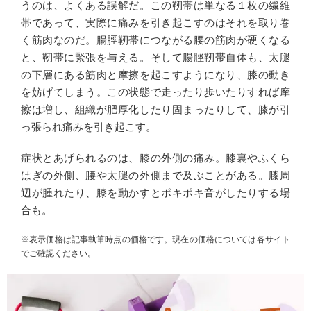
うのは、よくある誤解だ。この靭帯は単なる１枚の繊維
帯であって、実際に痛みを引き起こすのはそれを取り巻
く筋肉なのだ。腸脛靭帯につながる腰の筋肉が硬くなる
と、靭帯に緊張を与える。そして腸脛靭帯自体も、太腿
の下層にある筋肉と摩擦を起こすようになり、膝の動き
を妨げてしまう。この状態で走ったり歩いたりすれば摩
擦は増し、組織が肥厚化したり固まったりして、膝が引
っ張られ痛みを引き起こす。
症状とあげられるのは、膝の外側の痛み。膝裏やふくら
はぎの外側、腰や太腿の外側まで及ぶことがある。膝周
辺が腫れたり、膝を動かすとポキポキ音がしたりする場
合も。
※表示価格は記事執筆時点の価格です。現在の価格については各サイト
でご確認ください。