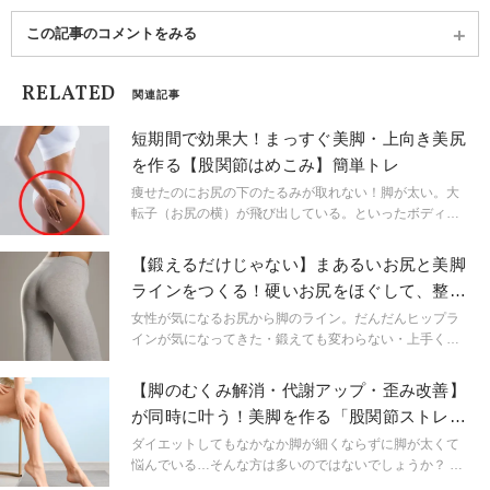
提案を行っている。RYT200･500指導者養成講座ト
レーナーとして全国各地でリトリート開催、オンラ
この記事のコメントをみる
インや対面講座を行う。ライター、イラストレータ
ー、プランナーとしても活動中。 マタニティヨガ
RELATED
TTC／ムドラーヨガTTC ／骨盤底筋TRヨガTTC ／美
関連記事
骨盤ヨガTR ／シニア＆チェアヨガTR ／タイ古式マ
ッサージセラピスト(タイ政府認定)／ナチュラルビュ
短期間で効果大！まっすぐ美脚・上向き美尻
ーティースタイリスト／サウナスパ健康アドバイザ
を作る【股関節はめこみ】簡単トレ
ー
痩せたのにお尻の下のたるみが取れない！脚が太い。大
転子（お尻の横）が飛び出している。といったボディラ
インのお悩みを抱えている方も多いと思います。今回は
簡単で続けやすいのに【美脚・美尻】の効果が出やすい
【鍛えるだけじゃない】まあるいお尻と美脚
人気のエクササイズです。短時間で行えますので、是非
ラインをつくる！硬いお尻をほぐして、整え
定期的に行ってみて下さい。
る方法
女性が気になるお尻から脚のライン。だんだんヒップラ
インが気になってきた・鍛えても変わらない・上手く力
が使えない・鍛えていたら腰や股関節の負担を感じるよ
うになった・・・そんな経験はありませんか？それはお
【脚のむくみ解消・代謝アップ・歪み改善】
尻の筋肉が硬いことが原因かもしれません。お尻をほぐ
が同時に叶う！美脚を作る「股関節ストレッ
すと、まあるいお尻と綺麗なラインが生まれるだけでな
チ＆ほぐし」
く、腰・股関節・膝の違和感も楽になるという良いこと
ダイエットしてもなかなか脚が細くならずに脚が太くて
ばかりです。
悩んでいる…そんな方は多いのではないでしょうか？ 脚
が太くなるのには原因があります。今回は脚がスッキリ