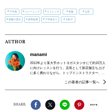
下半身
トレーニング
ストレッチ
骨盤
お尻
骨盤の歪み
姿勢改善
下半身太り
大転子
AUTHOR
manami
2012年より某大手ホットヨガスタジオにて約10万人
に向けレッスンを行う。店長として新店舗立ち上げ
に多く携わりながら、トップインストラクター、イ
ンストラクター育成トレーナーを兼任。店舗運営や
この著者の記事一覧へ
人材育成を行うスーパーバイザーとして関西十数店
舗を担当し独立。オーストラリア、フランスに渡り
サスティナブルな生活を学ぶ。帰国後、京都を拠点
に非公開寺院でのお寺ヨガ開催や、ウェルネスホテ
Facebook
X（旧twitter）
LINE
Pinterest
noteで
ルでのヨガクラス、オーガニックブランドとのタイ
SHARE:
アップイベントなど、ヘルシーなライフスタイルの