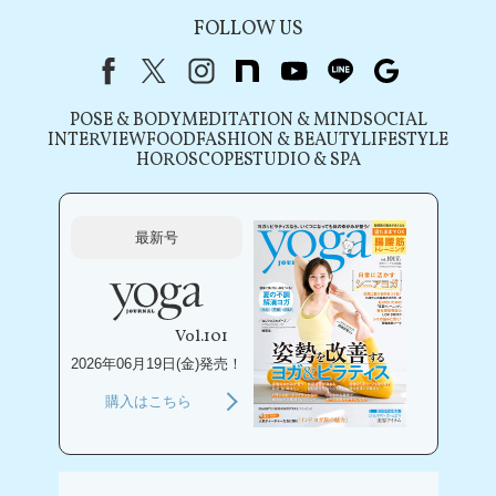
FOLLOW US
Facebook
X（旧Twitter）
instagram
note
youtube
line
Google
POSE & BODY
MEDITATION & MIND
SOCIAL
INTERVIEW
FOOD
FASHION & BEAUTY
LIFESTYLE
HOROSCOPE
STUDIO & SPA
最新号
Vol.101
2026年06月19日(金)発売！
購入はこちら