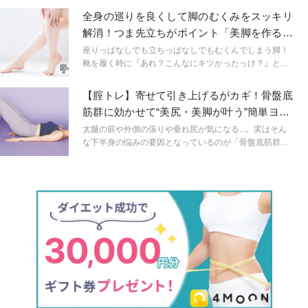
細くなるストレッチと脚痩せに効果があるほぐしを3つご
全身の巡りを良くして脚のむくみをスッキリ
紹介します！
解消！つま先立ちがポイント「美脚を作るヨ
ガ」【動画】
座りっぱなしでも立ちっぱなしでもむくんでしまう脚！
靴を履く時に『あれ？こんなにキツかったっけ？』と思
った経験はありませんか？ マッサージをするだけではそ
の場限りの改善になってしまうかも……。巡りを良くし
【腟トレ】寄せて引き上げるがカギ！骨盤底
てむくみにくい、疲れにくい美脚を作りましょう！
筋群に効かせて“美尻・美脚が叶う”簡単ヨガ
ワーク
太腿の前や外側の張りや垂れ尻が気になる...。実はそん
な下半身の悩みの要因となっているのが「骨盤底筋群」
の衰え!そこで、スラリとした美脚の持ち主でもある中村
優希先生に、美姿勢も叶う、骨盤底筋群を鍛えるヨガワ
ークを教えてもらいました!