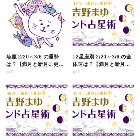
魚座 2/20～3/6 の運勢
12星座別 2/20～3/6 の全
は？【満月と新月に更
体運は？【満月と新月に
新！インド占星術】
更新！インド占星術まと
0
0
め】