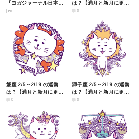
『ヨガジャーナル日本
は？【満月と新月に更
版』予約購読のご案内
新！インド占星術】
0
PR
蟹座 2/5～2/19 の運勢
獅子座 2/5～2/19 の運勢
は？【満月と新月に更
は？【満月と新月に更
新！インド占星術】
新！インド占星術】
0
0