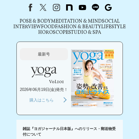
Facebook
X（旧Twitter）
instagram
note
youtube
line
Google
POSE & BODY
MEDITATION & MIND
SOCIAL
INTERVIEW
FOOD
FASHION & BEAUTY
LIFESTYLE
HOROSCOPE
STUDIO & SPA
最新号
Vol.101
2026年06月19日(金)発売！
購入はこちら
雑誌『ヨガジャーナル日本版』へのリリース・郵送物受
付について