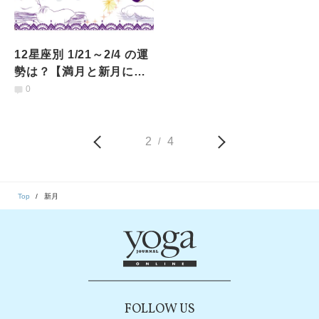
12星座別 1/21～2/4 の運
勢は？【満月と新月に更
新！インド占星術】
0
2
4
/
Top
新月
FOLLOW US