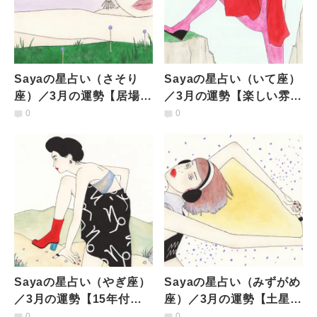
Sayaの星占い（さそり
Sayaの星占い（いて座）
座）／3月の運勢【居場所
／3月の運勢【楽しい雰囲
の変容と真剣な恋愛。春
気もあるなか、居場所の
0
0
分からは多忙を極める】
問題については決断を】
Sayaの星占い（やぎ座）
Sayaの星占い（みずがめ
／3月の運勢【15年付き
座）／3月の運勢【土星が
合った冥王星が頭上を去
去り、冥王星が訪れる。
0
0