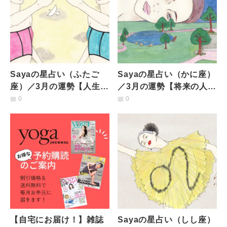
Sayaの星占い（ふたご
Sayaの星占い（かに座）
座）／3月の運勢【人生の
／3月の運勢【将来の人生
方向転換を考えるとき】
設計について。あれこれ
0
0
考え、差配していく】
【自宅にお届け！】雑誌
Sayaの星占い（しし座）