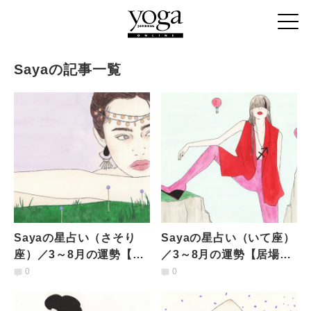
Sayaの記事一覧
Sayaの星占い（さそり
Sayaの星占い（いて座）
座）／3～8月の運勢【守
／3～8月の運勢【居場所
護星の冥王星の移動によ
を去る可能性も。新しい
0
0
って居場所の変容が始ま
活動への情熱が湧き出
る】
る】