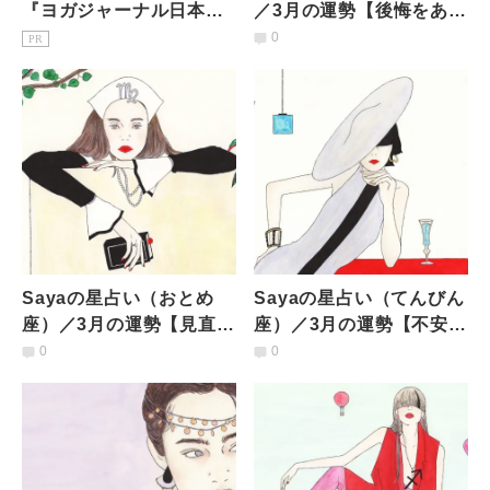
『ヨガジャーナル日本
／3月の運勢【後悔をあと
版』予約購読のご案内
に変化を選択。コントロ
0
PR
ールも手放して】
Sayaの星占い（おとめ
Sayaの星占い（てんびん
座）／3月の運勢【見直す
座）／3月の運勢【不安感
べきは、ライフスタイル
で生活を改善。新しい輪
0
0
や人間関係の形】
に飛び込みたくなる】