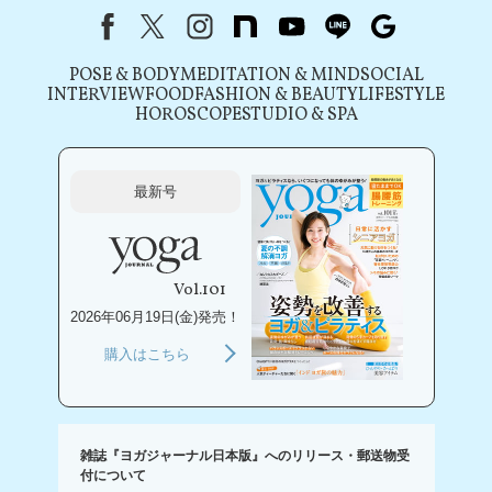
Facebook
X（旧Twitter）
instagram
note
youtube
line
Google
POSE & BODY
MEDITATION & MIND
SOCIAL
INTERVIEW
FOOD
FASHION & BEAUTY
LIFESTYLE
HOROSCOPE
STUDIO & SPA
最新号
Vol.101
2026年06月19日(金)発売！
購入はこちら
雑誌『ヨガジャーナル日本版』へのリリース・郵送物受
付について