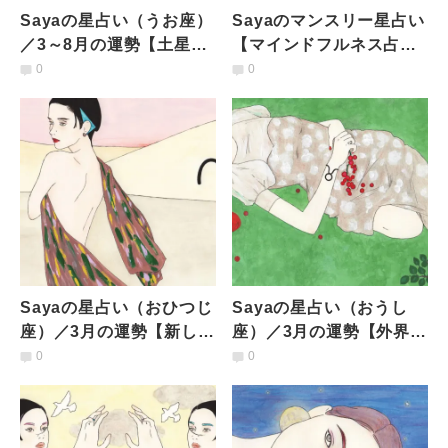
Sayaの星占い（うお座）
Sayaのマンスリー星占い
／3～8月の運勢【土星が
【マインドフルネス占星
到来。マネタイズ意識も
術】12星座共通／3月の
0
0
高まりそう】
運勢
Sayaの星占い（おひつじ
Sayaの星占い（おうし
座）／3月の運勢【新しい
座）／3月の運勢【外界が
変化を求めて衝動的に動
大きく変わるなか、金星
0
0
きたくなるかも】
の到来で心ほどける】