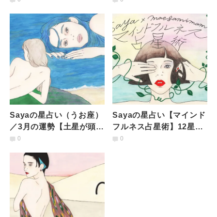
り、経済的な変容が】
ドラマティックなひと
月】
Sayaの星占い（うお座）
Sayaの星占い【マインド
／3月の運勢【土星が頭上
フルネス占星術】12星座
に到来し、指導的な立場
共通／2月の運勢
0
0
に。自らの課題も明確
に】