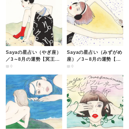
Sayaの星占い（やぎ座）
Sayaの星占い（みずがめ
／3～8月の運勢【冥王星
座）／3～8月の運勢【新
がやぎ座を去る。自然な
しい環境に飛び込みたく
0
0
流れにまかせて】
なる。経済的な悩みも】