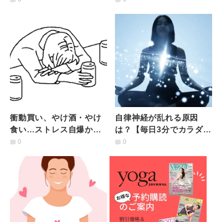
とは【マインドフルダイ
う、常備食材リスト9品と
エット】
は
衝動買い、やけ酒・やけ
自律神経が乱れる原因
食い…ストレス自爆から
は？【毎日3分でカラダが
卒業するために｜臨床心
変わる】自律神経をセル
0
0
理士が解説する心のワー
フケアする「ヨガ＆スト
クとは
レッチ」