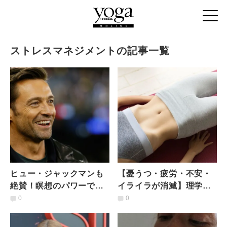
ストレスマネジメントの記事一覧
ヒュー・ジャックマンも
【憂うつ・疲労・不安・
絶賛！瞑想のパワーでス
イライラが消滅】理学療
トレスを克服｜成功者や
法士が教える、セロトニ
0
0
セレブがハマる健康習慣
ンの分泌を促す「横隔膜
呼吸法」