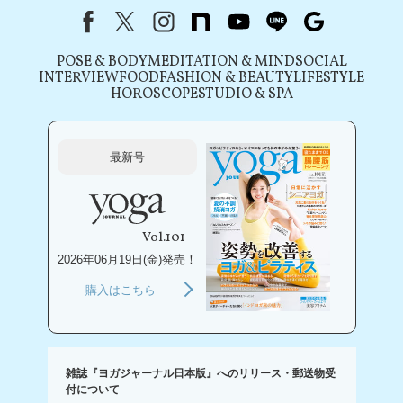
Facebook
X（旧Twitter）
instagram
note
youtube
line
Google
POSE & BODY
MEDITATION & MIND
SOCIAL
INTERVIEW
FOOD
FASHION & BEAUTY
LIFESTYLE
HOROSCOPE
STUDIO & SPA
最新号
Vol.101
2026年06月19日(金)発売！
購入はこちら
雑誌『ヨガジャーナル日本版』へのリリース・郵送物受
付について