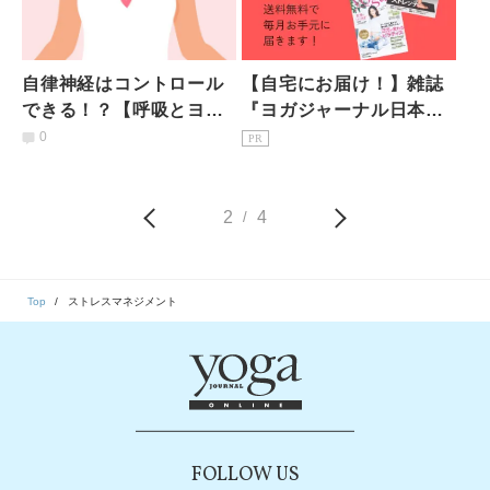
自律神経はコントロール
【自宅にお届け！】雑誌
できる！？【呼吸とヨガ
『ヨガジャーナル日本
ポーズ】を使った簡単ス
版』予約購読のご案内
0
PR
トレスケア
2
4
/
Top
ストレスマネジメント
FOLLOW US