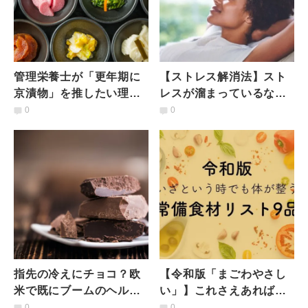
管理栄養士が「更年期に
【ストレス解消法】スト
京漬物」を推したい理由
レスが溜まっているなら
｜特に注目する"２大京漬
「セルフヒプノシス（自
0
0
物"とは
己催眠）」でリラックス
しよう
指先の冷えにチョコ？欧
【令和版「まごわやさし
米で既にブームのヘルシ
い」】これさえあれば！
ーチョコ「ローチョコ」
いざという時でも体が整
0
0