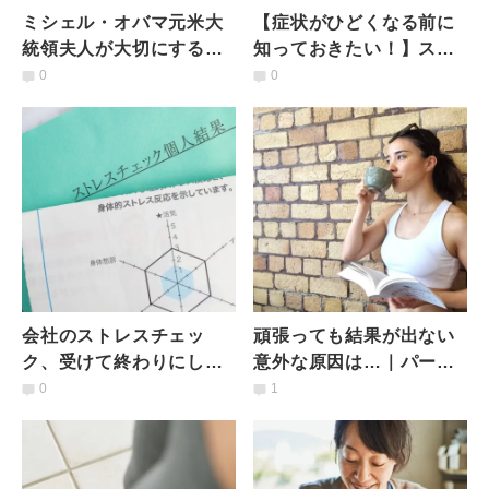
ミシェル・オバマ元米大
【症状がひどくなる前に
統領夫人が大切にする
知っておきたい！】スト
「メンタルを強くする５
レス過多で出る「身体か
0
0
つの実践」【新著が全米
らのサイン」と対策｜医
で話題】
師監修
会社のストレスチェッ
頑張っても結果が出ない
ク、受けて終わりにして
意外な原因は…｜パーソ
いない？臨床心理士が指
ナルトレーナーが伝えた
0
1
南するストレスチェック
い「努力の方向転換」の
の生かし方
お話