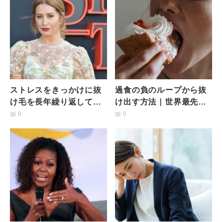
ストレスをきっかけに抜
過食の負のループから抜
け毛を長年繰り返してき
け出す方法｜世界最先端
た｜元アイドル、アシュ
の食事法「インテュイテ
0
0
レイ・ティスデイルの初
ィブ・イーティング」の
告白
教え