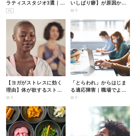
ラティススタジオ3選｜1
いしばり癖】が原因か
回1,650円〜マシン・安さ
も！？出来る対策と顔周
0
PR
比較
りを優しくほぐすストレ
ッチ
【ヨガがストレスに効く
「とらわれ」からはじま
理由】体が欲するストレ
る適応障害｜職場でよく
ス解消のための「6つのヨ
みられる4つのパターン｜
0
0
ガポーズ」
精神科医が解説