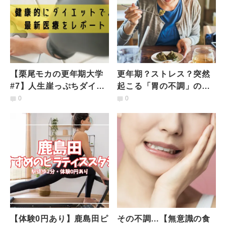
【栗尾モカの更年期大学
更年期？ストレス？突然
#7】人生崖っぷちダイエ
起こる「胃の不調」の原
ット！健康的に痩せる最
因は？管理栄養士が実践
0
0
新医療をレポート（前
する食材と食べ方
編）
【体験0円あり】鹿島田ピ
その不調…【無意識の食