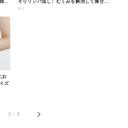
頻尿
そりリンパ流し〉むくみを解消して痩せ体
質になる方法
0
にお
イズ
2
5
/