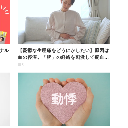
ナル
【憂鬱な生理痛をどうにかしたい】原因は
血の停滞。「脾」の経絡を刺激して瘀血を
改善する「五臓ヨガ」
0