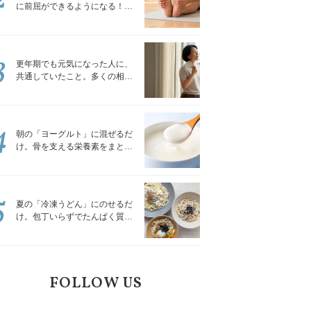
に前屈ができるようになる！腿
裏を少しずつゆるめる「前屈ス
トレッチ」
3
更年期でも元気になった人に、
共通していたこと。多くの相談
を受けてきた私が言える、たっ
たひとつのこと
4
朝の「ヨーグルト」に混ぜるだ
け。骨を支える栄養素をまとめ
て補える食材3選｜管理栄養士が
解説
5
夏の「冷凍うどん」にのせるだ
け。包丁いらずでたんぱく質を
補える組み合わせ3選｜管理栄養
士が解説
FOLLOW US