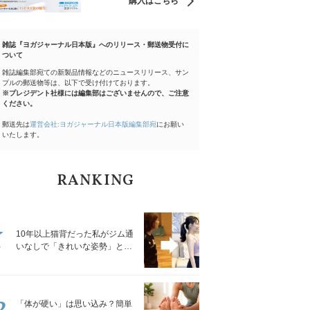
購入はこちら
雑誌『ヨガジャーナル日本版』へのリリース・郵送物受付に
ついて
雑誌編集部宛ての新製品情報などのニュースリリース、サン
プルの郵送物等は、以下で受け付けております。
※プレジデント社様には編集部はございませんので、ご注意
ください。
郵送先は
運営会社:ヨガジャーナル日本版編集部宛
にお願い
いたします。
RANKING
1
10年以上猫背だった私がジム通
いなしで「きれいな姿勢」と褒
められるようになった秘密の習
慣
2
「体が硬い」は思い込み？簡単