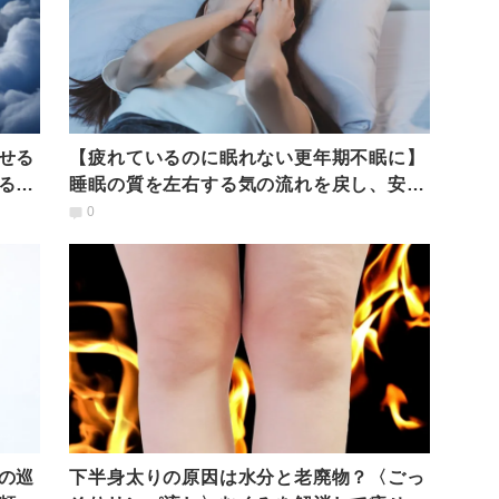
せる
【疲れているのに眠れない更年期不眠に】
る
睡眠の質を左右する気の流れを戻し、安眠
に導く「五臓ヨガ」
0
の巡
下半身太りの原因は水分と老廃物？〈ごっ