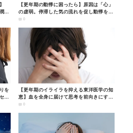
】
【更年期の動悸に困ったら】原因は「心」
潤い
の虚弱。停滞した気の流れを促し動悸を和
らげる「五臓ヨガ」
0
りを
【更年期のイライラを抑える東洋医学の知
セル
恵】血を全身に届けて思考を前向きにする
「五臓ヨガ」
0