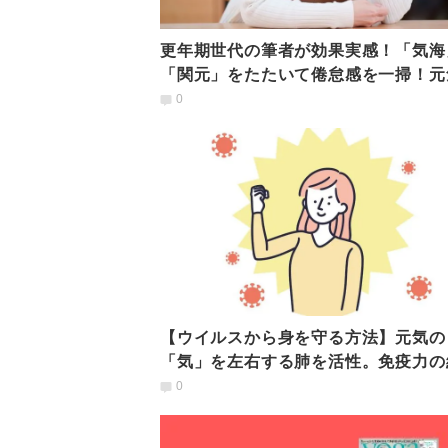
更年期世代の筆者が効果実感！「気海
「関元」をたたいて倦怠感を一掃！元
出るツボの押し方
0
【ウイルスから身を守る方法】元気の
「気」を左右する肺を活性。免疫力の
に役立つ「五臓ヨガ」
0