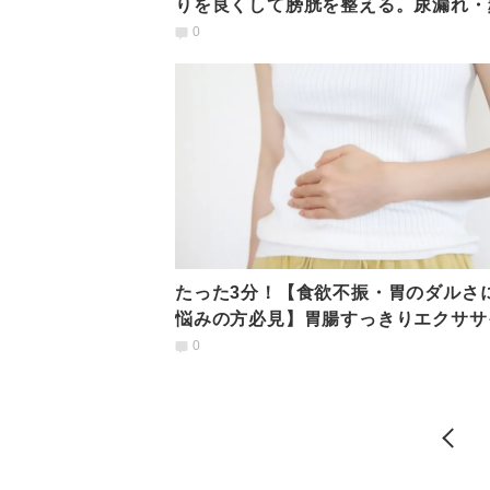
りを良くして膀胱を整える。尿漏れ・
の予防に「五臓ヨガ」
0
たった3分！【食欲不振・胃のダルさ
悩みの方必見】胃腸すっきりエクササ
0