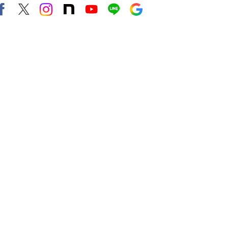
Facebook
X（旧twitter）
instagram
note
Youtube
line
Google