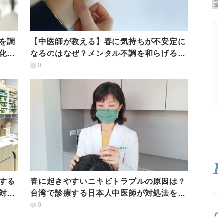
を調
【中医師が教える】春に気持ちが不安定に
化力
なるのはなぜ？メンタル不調を和らげる
「食養生とツボ押し」
0
する
春に起きやすいニキビトラブルの原因は？
対処
台湾で診療する日本人中医師が対処法を解
説！
0