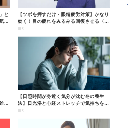
」と
【ツボを押すだけ・眼精疲労対策】かなり
気が
効く！目の疲れをみるみる回復させる〈ツ
ボ〉場所とやり方
0
【日照時間が身近く気分が沈む冬の養生
維持
法】日光浴と心経ストレッチで気持ちを前
向きにする「五臓ヨガ」
0