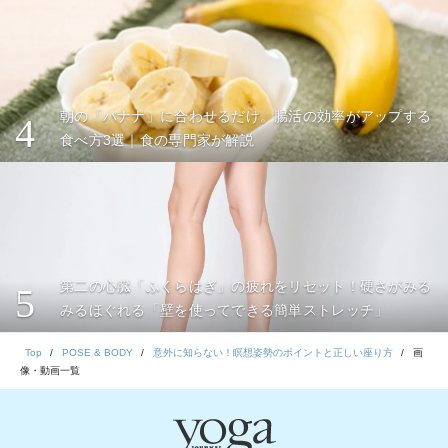
朝の「バナナ」に合わせるだけ。腸活の効率がアップする
4
食べ方3選｜食の専門家が解説
第二の心臓「ふくらはぎ」の疲れをリセット！硬さがみる
5
みるほぐれる「壁を使ってできる簡単ストレッチ」
Top
POSE & BODY
意外に知らない！瞑想姿勢のポイントと正しい座り方
画
像・動画一覧