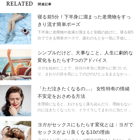
RELATED
関連記事
寝る前5分！下半身に溜まった老廃物をすっ
きり流す簡単ポーズ
下半身に老廃物や血液が溜まると安眠の妨げに。寝る前5
分でできる簡単ポーズで、疲れのもとを一気に手放しま
しょう！ ヨガティーチャーの中村優希先生に教えても
らいました。
シンプルだけど、大事なこと。人生に劇的な
変化をもたらす7つのアドバイス
ヨガを始めたことで、自分の本当に気持ちに気づいた
り、まわりの目を気にしてのびのびとふるまえなかった
自分に気づけたり…ヨガが「人の内面」にもたらす影響
は大きい。ここでは、アメリカ在住のヨギたちの実例を
「ただ泣きたくなるの…」 女性特有の情緒
ピックアップし、彼女たちの人生を変えるのに大きく役
不安定をおさめる方法
立った「ヨガの教え」を7つ紹介する。
生理前になると、わけもなく落ち込んだり、理由もない
のに泣きたくなったり、イライラしてまわりに当たり散
らしたりして、でもそんな自分に自己嫌悪…そんな経験
はありませんか？ 子宮美人ヨガを指導するヨガティーチ
ヨガがセックスにもたらす変化とは：ヨガで
ャーの仁平美香先生に、女性特有の不安定な気持ちを落
セックスがより良くなる10の理由
ち着かせてくれる簡単な方法を教えてもらいました。