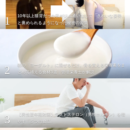
10年以上猫背だった私がジム通いなしで「きれいな姿勢」
1
と褒められるようになった秘密の習慣
朝の「ヨーグルト」に混ぜるだけ。骨を支える栄養素をま
2
とめて補える食材3選｜管理栄養士が解説
【男性更年期対策】テストステロン（男性ホルモン）を増
3
やす「５つの食品」