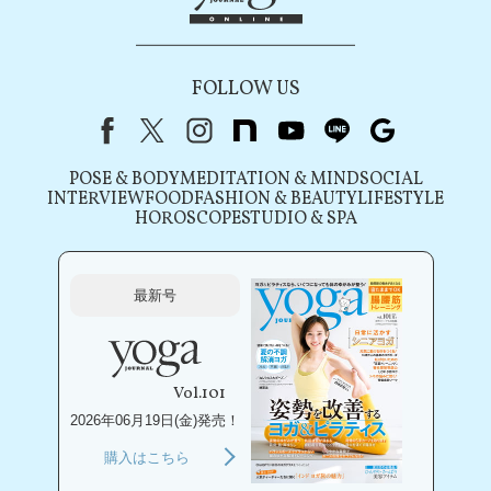
FOLLOW US
Facebook
X（旧Twitter）
instagram
note
youtube
line
Google
POSE & BODY
MEDITATION & MIND
SOCIAL
INTERVIEW
FOOD
FASHION & BEAUTY
LIFESTYLE
HOROSCOPE
STUDIO & SPA
最新号
Vol.101
2026年06月19日(金)発売！
購入はこちら