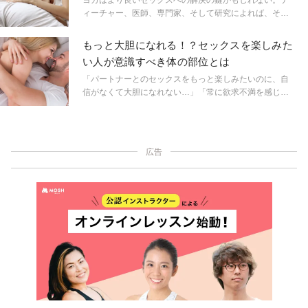
ヨガはより良いセックスへの解決の鍵かもしれない。テ
ィーチャー、医師、専門家、そして研究によれば、その
可能性があるという。ヨガマットの上で行うことが、セ
ックスへどのような効果があるのか。
もっと大胆になれる！？セックスを楽しみた
い人が意識すべき体の部位とは
「パートナーとのセックスをもっと楽しみたいのに、自
信がなくて大胆になれない…」「常に欲求不満を感じ
る」「セックスを楽しめないことは、人生を楽しめない
ことと同じ」そんなふうに感じる人は、第二チャクラを
開くヨガポーズがおすすめ。「どうすれば第二チャクラ
を刺激できるの？」「なぜ第二チャクラなの？」その理
広告
由を紹介する。