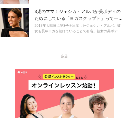
る」「セックスを楽しめないことは、人生を楽しめない
ことと同じ」そんなふうに感じる人は、第二チャクラを
3児のママ！ジェシカ・アルバが美ボディの
開くヨガポーズがおすすめ。「どうすれば第二チャクラ
ためにしている「ヨガスクラプト」って一体
を刺激できるの？」「なぜ第二チャクラなの？」その理
何？
由を紹介する。
2017年大晦日に第3子を出産したジェシカ・アルバ。彼
女も長年ヨガを続けていることで有名。彼女の美ボディ
を作るちょっぴりハードなヨガエクササイズとは？
広告