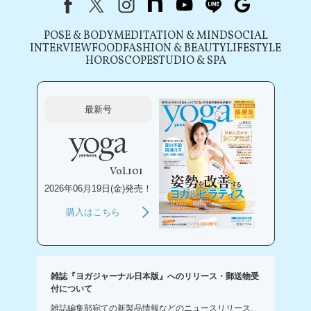
Facebook
X（旧Twitter）
instagram
note
youtube
line
Google
POSE & BODY
MEDITATION & MIND
SOCIAL
INTERVIEW
FOOD
FASHION & BEAUTY
LIFESTYLE
HOROSCOPE
STUDIO & SPA
最新号
Vol.101
2026年06月19日(金)発売！
購入はこちら
雑誌『ヨガジャーナル日本版』へのリリース・郵送物受
付について
雑誌編集部宛ての新製品情報などのニュースリリース、