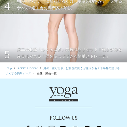
朝の「バナナ」に合わせるだけ。腸活の効率がアップする
4
食べ方3選｜食の専門家が解説
第二の心臓「ふくらはぎ」の疲れをリセット！硬さがみる
5
みるほぐれる「壁を使ってできる簡単ストレッチ」
Top
POSE & BODY
脚の「重だるさ」は骨盤の開きが原因かも？下半身の巡りを
よくする簡単ポーズ
画像・動画一覧
FOLLOW US