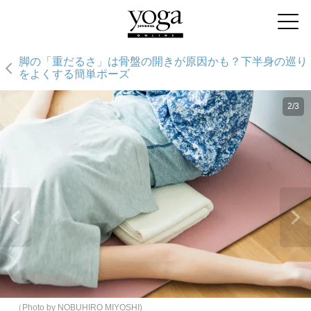
脚の「重だるさ」は骨盤の開きが原因かも？下半身の巡り
をよくする簡単ポーズ
2/3
（Photo by NOBUHIRO MIYOSHI)