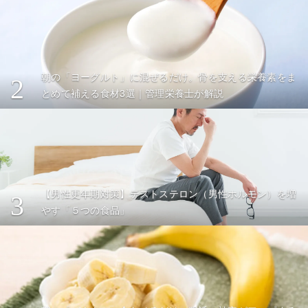
朝の「ヨーグルト」に混ぜるだけ。骨を支える栄養素をま
2
とめて補える食材3選｜管理栄養士が解説
【男性更年期対策】テストステロン（男性ホルモン）を増
3
やす「５つの食品」