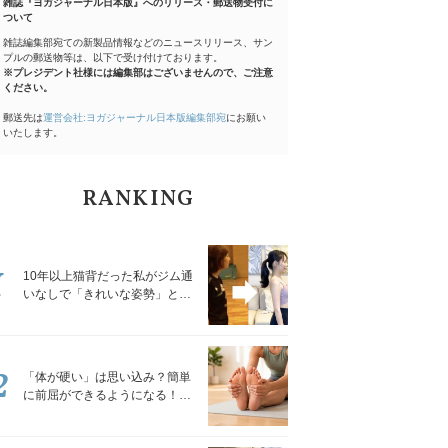
雑誌『ヨガジャーナル日本版』へのリリース・郵送物受付に
ついて
雑誌編集部宛ての新製品情報などのニュースリリース、サン
プルの郵送物等は、以下で受け付けております。
※プレジデント社様には編集部はございませんので、ご注意
ください。
郵送先は
運営会社:ヨガジャーナル日本版編集部宛
にお願い
いたします。
RANKING
1
10年以上猫背だった私がジム通
いなしで「きれいな姿勢」と褒
められるようになった秘密の習
慣
2
「体が硬い」は思い込み？簡単
に前屈ができるようになる！腿
裏を少しずつゆるめる「前屈ス
トレッチ」