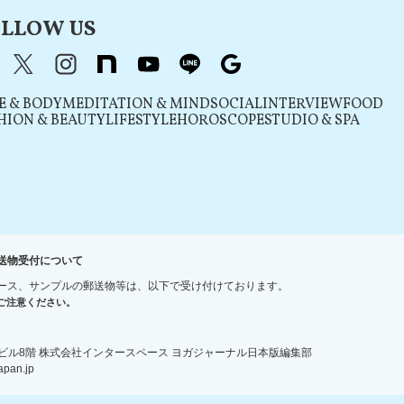
LLOW US
acebook
X（旧Twitter）
instagram
note
youtube
line
Google
E & BODY
MEDITATION & MIND
SOCIAL
INTERVIEW
FOOD
HION & BEAUTY
LIFESTYLE
HOROSCOPE
STUDIO & SPA
送物受付について
ース、サンプルの郵送物等は、以下で受け付けております。
ご注意ください。
宿ＮＳビル8階 株式会社インタースペース ヨガジャーナル日本版編集部
an.jp