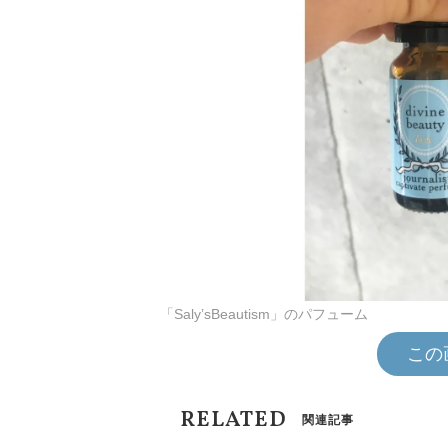
「Saly’sBeautism」のパフューム
この
RELATED
関連記事