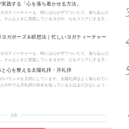
が実践する「心を落ち着かせる方法」
ヨガティーチャーも、時には心がザワついたり、落ち込んだ
。そんなときに実践しているヨガや、心をクリアにする方法
第一人者、ケン・ハラクマ先生に教えてもらいました。
単ヨガポーズ＆瞑想法｜忙しいヨガティーチャー
ヨガティーチャーも、時には心がザワついたり、落ち込んだ
。そんなときに実践しているヨガや、心をクリアにする方法
の梅澤友里香先生に教えてもらいました。
体と心を整える太陽礼拝・月礼拝
のバランスを大切にしています。太陽礼拝はよく知られてい
人の中でも月礼拝の存在を知っている人はまだ少ないようで
？太陽礼拝と月礼拝をバランスよく楽しむために、それぞれ
紹介しましょう。
広告