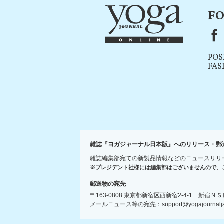
FO
F
POS
FAS
雑誌『ヨガジャーナル日本版』へのリリース・郵
雑誌編集部宛ての新製品情報などのニュースリリ
※プレジデント社様には編集部はございませんので、
郵送物の宛先
〒163-0808 東京都新宿区西新宿2-4-1 新
メールニュース等の宛先：support@yogajournaljap