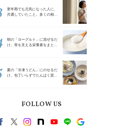
3
更年期でも元気になった人に、
共通していたこと。多くの相談
を受けてきた私が言える、たっ
たひとつのこと
4
朝の「ヨーグルト」に混ぜるだ
け。骨を支える栄養素をまとめ
て補える食材3選｜管理栄養士が
解説
5
夏の「冷凍うどん」にのせるだ
け。包丁いらずでたんぱく質を
補える組み合わせ3選｜管理栄養
士が解説
FOLLOW US
Facebook
X（旧twitter）
instagram
note
Youtube
line
Google