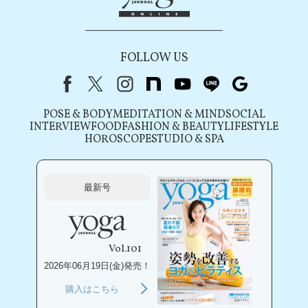
FOLLOW US
Facebook
X（旧Twitter）
instagram
note
youtube
line
Google
POSE & BODY
MEDITATION & MIND
SOCIAL
INTERVIEW
FOOD
FASHION & BEAUTY
LIFESTYLE
HOROSCOPE
STUDIO & SPA
最新号
Vol.101
2026年06月19日(金)発売！
購入はこちら