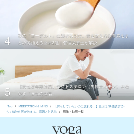
朝の「ヨーグルト」に混ぜるだけ。骨を支える栄養素をま
4
とめて補える食材3選｜管理栄養士が解説
【男性更年期対策】テストステロン（男性ホルモン）を増
5
やす「５つの食品」
Top
MEDITATION & MIND
【何もしていないのに疲れる…】原因は“共感疲労”か
も？精神科医が教える、原因と対処法
画像・動画一覧