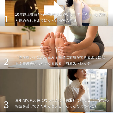
10年以上猫背だった私がジム通いなしで「きれいな姿勢」
1
と褒められるようになった秘密の習慣
「体が硬い」は思い込み？簡単に前屈ができるようにな
2
る！腿裏を少しずつゆるめる「前屈ストレッチ」
更年期でも元気になった人に、共通していたこと。多くの
3
相談を受けてきた私が言える、たったひとつのこと