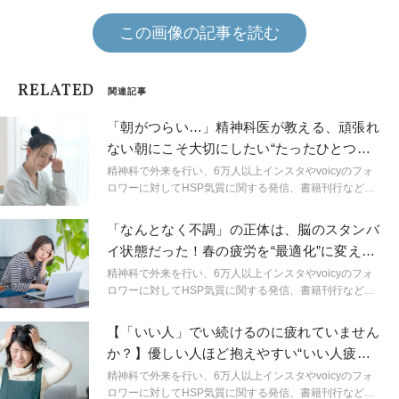
この画像の記事を読む
RELATED
関連記事
「朝がつらい…」精神科医が教える、頑張れ
ない朝にこそ大切にしたい“たったひとつの
こと”
精神科で外来を行い、6万人以上インスタやvoicyのフォ
ロワーに対してHSP気質に関する発信、書籍刊行など幅
広い分野で活動する精神科医しょうさんが、HSPやメン
タルヘルスに関する身近なギモンを解説。生きづらいを
「なんとなく不調」の正体は、脳のスタンバ
ラクにするためのヒントを連載形式で紹介します。
イ状態だった！春の疲労を“最適化”に変える
ヒント【精神科医が解説】
精神科で外来を行い、6万人以上インスタやvoicyのフォ
ロワーに対してHSP気質に関する発信、書籍刊行など幅
広い分野で活動する精神科医しょうさんが、HSPやメン
タルヘルスに関する身近なギモンを解説。生きづらいを
【「いい人」でい続けるのに疲れていません
ラクにするためのヒントを連載形式で紹介します。
か？】優しい人ほど抱えやすい“いい人疲
れ”｜精神科医が解説
精神科で外来を行い、6万人以上インスタやvoicyのフォ
ロワーに対してHSP気質に関する発信、書籍刊行など幅