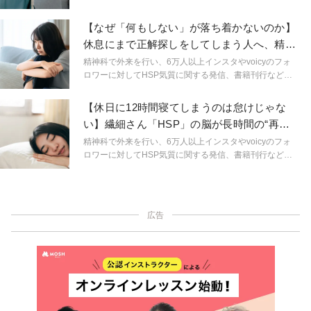
広い分野で活動する精神科医しょうさんが、HSPやメン
タルヘルスに関する身近なギモンを解説。生きづらいを
【なぜ「何もしない」が落ち着かないのか】
ラクにするためのヒントを連載形式で紹介します。
休息にまで正解探しをしてしまう人へ、精神
科医が伝えたいこと
精神科で外来を行い、6万人以上インスタやvoicyのフォ
ロワーに対してHSP気質に関する発信、書籍刊行など幅
広い分野で活動する精神科医しょうさんが、HSPやメン
タルヘルスに関する身近なギモンを解説。生きづらいを
【休日に12時間寝てしまうのは怠けじゃな
ラクにするためのヒントを連載形式で紹介します。
い】繊細さん「HSP」の脳が長時間の“再起
動”を必要とする理由｜精神科医が解説
精神科で外来を行い、6万人以上インスタやvoicyのフォ
ロワーに対してHSP気質に関する発信、書籍刊行など幅
広い分野で活動する精神科医しょうさんが、HSPやメン
タルヘルスに関する身近なギモンを解説。生きづらいを
ラクにするためのヒントを連載形式で紹介します。
広告