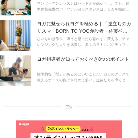
画。異業種からヨガ講師へ転身した彼らの、決意、行
マンツーマンレッスンはハードルが高そう…。でも、鈴
動、思いから、「本当に良いティーチャーとは」という
木伸枝先生のパーソナルヨガスタジオは、ヨガを始める
講師の素質にも迫ります。
のが不安だったり、セルフケアを怠りがちな人にこそ訪
れてほしい場所。清々しい空間でヨガと体への思いを伺
ヨガに魅せられヨグを極める｜「逆立ちのカ
いました。
リスマ」BORN TO YOG創設者・佐藤ベジ
さんの純心
ないものは作り、違うと思ったら恐れずに変える。チャ
レンジングな人生を邁進し、多くのヨギにポジティブな
影響を与え続けている佐藤ベジさん。自身の人生観を色
濃く映し出したオリジナルメソッド「BORN TO YOG」
ヨガ指導者が知っておくべき8つのポイント
を、ベジさん流の生き方とともに深堀します。
標準的な「型」があるのはいいことだ。ヨガのクラスで
教えるポーズの数はきわめて多い。生徒たちを導くとき
に型があるとぐっと楽になる。だが残念ながら生徒たち
は一人ひとり異なる。ヨガを指導する上で役にたつ８つ
のポイントとは？
広告