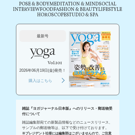
POSE & BODY
MEDITATION & MIND
SOCIAL
INTERVIEW
FOOD
FASHION & BEAUTY
LIFESTYLE
HOROSCOPE
STUDIO & SPA
最新号
Vol.101
2026年06月19日(金)発売！
購入はこちら
雑誌『ヨガジャーナル日本版』へのリリース・郵送物受
付について
雑誌編集部宛ての新製品情報などのニュースリリース、
サンプルの郵送物等は、以下で受け付けております。
※プレジデント社様には編集部はございませんので、ご注意