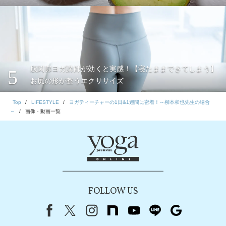
股関節ヨガ講師が効くと実感！【寝たままできてしまう】
5
お尻の形が整うエクササイズ
Top
LIFESTYLE
ヨガティーチャーの1日&1週間に密着！～柳本和也先生の場合
～
画像・動画一覧
FOLLOW US
Facebook
X（旧Twitter）
instagram
note
youtube
line
Google