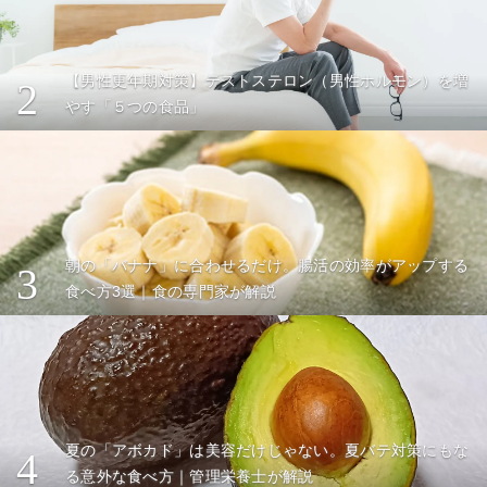
【男性更年期対策】テストステロン（男性ホルモン）を増
2
やす「５つの食品」
朝の「バナナ」に合わせるだけ。腸活の効率がアップする
3
食べ方3選｜食の専門家が解説
夏の「アボカド」は美容だけじゃない。夏バテ対策にもな
4
る意外な食べ方｜管理栄養士が解説