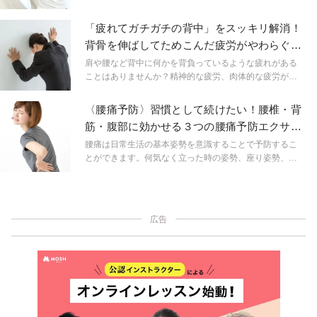
せんか？お悩みの方が多いようなので、今回は痛みなく
できるヒップアップエクササイズをご紹介します。
「疲れてガチガチの背中」をスッキリ解消！
背骨を伸ばしてためこんだ疲労がやわらぐ猫
と牛のポーズ
肩や腰など背中に何かを背負っているような疲れがある
ことはありませんか？精神的な疲労、肉体的な疲労が積
み重なると病症となることに繋がりかねません。リビン
グや布団の上でもできる背骨が伸びて心身がスッキリす
〈腰痛予防〉習慣として続けたい！腰椎・背
るポーズをご紹介します。
筋・腹部に効かせる３つの腰痛予防エクササ
イズ
腰痛は日常生活の基本姿勢を意識することで予防するこ
とができます。何気なく立った時の姿勢、座り姿勢、テ
レビを見る時の姿勢…日頃の姿勢から見直していきまし
ょう。
広告