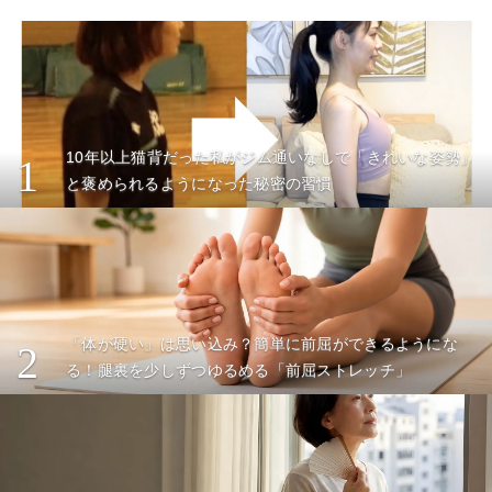
10年以上猫背だった私がジム通いなしで「きれいな姿勢」
1
と褒められるようになった秘密の習慣
「体が硬い」は思い込み？簡単に前屈ができるようにな
2
る！腿裏を少しずつゆるめる「前屈ストレッチ」