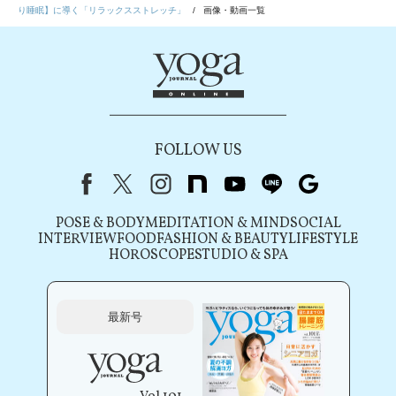
り睡眠】に導く「リラックスストレッチ」
画像・動画一覧
FOLLOW US
Facebook
X（旧Twitter）
instagram
note
youtube
line
Google
POSE & BODY
MEDITATION & MIND
SOCIAL
INTERVIEW
FOOD
FASHION & BEAUTY
LIFESTYLE
HOROSCOPE
STUDIO & SPA
最新号