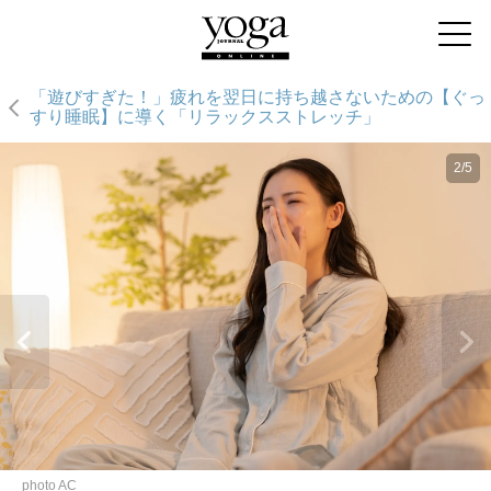
「遊びすぎた！」疲れを翌日に持ち越さないための【ぐっ
すり睡眠】に導く「リラックスストレッチ」
2/5
photo AC