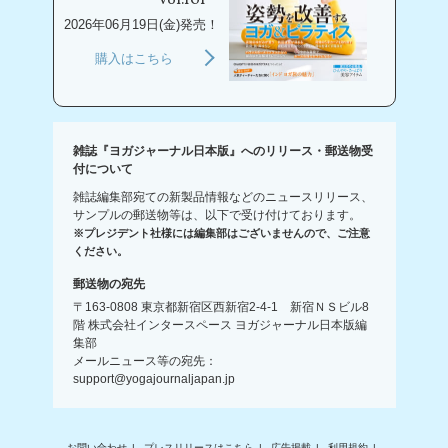
Vol.101
2026年06月19日(金)発売！
購入はこちら
雑誌『ヨガジャーナル日本版』へのリリース・郵送物受
付について
雑誌編集部宛ての新製品情報などのニュースリリース、
サンプルの郵送物等は、以下で受け付けております。
※プレジデント社様には編集部はございませんので、ご注意
ください。
郵送物の宛先
〒163-0808 東京都新宿区西新宿2-4-1 新宿ＮＳビル8
階 株式会社インタースペース ヨガジャーナル日本版編
集部
メールニュース等の宛先：
support@yogajournaljapan.jp
お問い合わせ
プレスリリースはこちら
広告掲載
利用規約