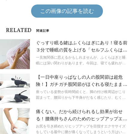
この画像の記事を読む
RELATED
関連記事
ぐっすり眠る鍵はふくらはぎにあり！寝る前
３分で睡眠の質を上げる「セルフふくらはぎ
ほぐし」
一見無関係に思えるかもしれませんが、ふくらはぎと睡
眠には深い関わりがあります。今回は、寝ても疲れが取
れないとお悩みの人、睡眠の質を上げたい人におすす
め！ふくらはぎをほぐして快眠へ導くセルフケアのご紹
【一日中座りっぱなしの人の股関節は超危
介です。道具不要、自分の手も使わないので、負担をか
険！】ガチガチ股関節がほぐれる寝たままス
けず楽にほぐせますよ！
トレッチ
座っている姿勢が長時間続くと、脚の付け根周辺がこり
固まって、腰回りから下半身がだるく感じたり、むくみ
が出る場合があります。今回はデスクワークの人のため
の股関節周りスッキリストレッチをご紹介。疲れた時で
痛くない。だから続けられるし効果が出せ
もトライしやすい、ベッドの上でできる内容になってい
る！腰痛持ちさんのためのヒップアップエク
ます。
ササイズ
お尻を引き締めたりヒップアップを目指すエクササイズ
をしている最中に腰が痛くなってしまうという方はいま