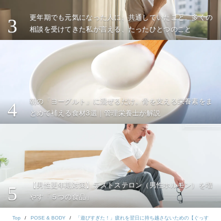
更年期でも元気になった人に、共通していたこと。多くの
3
相談を受けてきた私が言える、たったひとつのこと
朝の「ヨーグルト」に混ぜるだけ。骨を支える栄養素をま
4
とめて補える食材3選｜管理栄養士が解説
【男性更年期対策】テストステロン（男性ホルモン）を増
5
やす「５つの食品」
Top
POSE & BODY
「遊びすぎた！」疲れを翌日に持ち越さないための【ぐっす