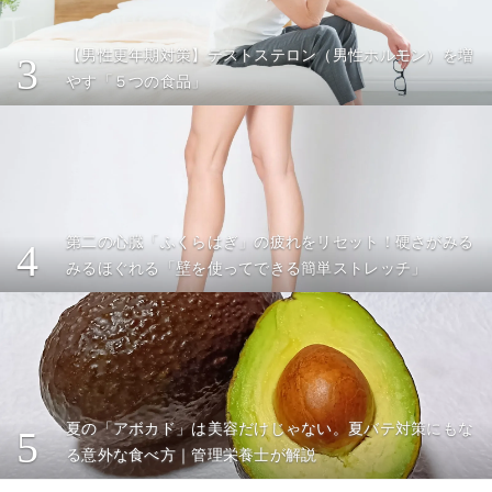
【男性更年期対策】テストステロン（男性ホルモン）を増
3
やす「５つの食品」
第二の心臓「ふくらはぎ」の疲れをリセット！硬さがみる
4
みるほぐれる「壁を使ってできる簡単ストレッチ」
夏の「アボカド」は美容だけじゃない。夏バテ対策にもな
5
る意外な食べ方｜管理栄養士が解説