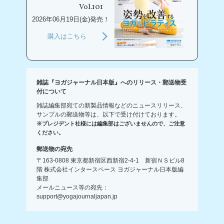
Vol.101
2026年06月19日(金)発売！
購入はこちら
雑誌『ヨガジャーナル日本版』へのリリース・郵送物受
付について
雑誌編集部宛ての新製品情報などのニュースリリース、
サンプルの郵送物等は、以下で受け付けております。
※プレジデント社様には編集部はございませんので、ご注意
ください。
郵送物の宛先
〒163-0808 東京都新宿区西新宿2-4-1 新宿ＮＳビル8
階 株式会社インタースペース ヨガジャーナル日本版編
集部
メールニュース等の宛先：
support@yogajournaljapan.jp