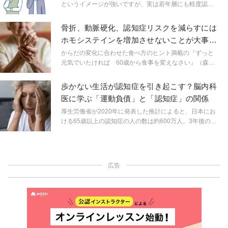
というイメージが強いですが、実は若年層にも軽度認知
症の疾患例があります。 理学療法士でヨガインストラク
ターの堀川ゆきさんに、ヨガを取り入れた予防法をご紹
骨折、動脈硬化、認知症リスクを減らすには
介いただきます。将来の備えに実践してみてはいかがで
ホモシステインを増加させないことが大事！
しょうか。
摂るべき食材は？
からだの変化に合わせた食べ方のヒント満載の『ずっと
元気でいたければ 60歳から食事を変えなさい』（森由
香子 著、青春出版社）。60歳からの食事のポイントにつ
いてたっぷり書かれています。今回はあまり聞き慣れな
歩かない生活が認知症を引き起こす？脳内科
い「ホモシステイン」という成分と、その増加予防につ
医に学ぶ「運動負債」と「認知症」の関係
いて本書からヒントをいただきました。ホモシステイン
は高齢者に多いさまざまな疾患のリスクとなる成分。一
厚生労働省が2020年に発表した推計によると、日本にお
体どのようなものなのでしょうか？
ける65歳以上の認知症の人の数は約600万人。3年後の
2025年には700万人前後に達し、65歳以上の高齢者の約
5人に1人が認知症になると言われています。高齢化にと
もない、認知症患者数が増加することは、社会的な課題
となっています。今や、認知症は特別な病気というわけ
広告
ではありません。誰にでも起こる可能性のある病気と考
え、予防することが大事です。そこで日々の日課にウォ
ーキングを取り入れてみませんか？ これまで1万人以上
の患者さんの脳画像を診てきた脳内科医・加藤俊徳先生
にウォーキングをしながらでもできる認知症予防法を伝
授してもらいました。