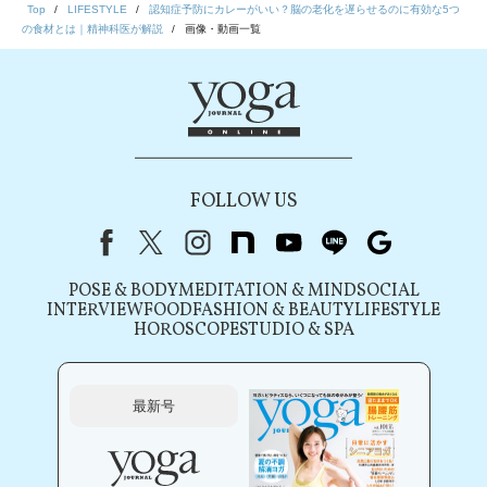
Top
LIFESTYLE
認知症予防にカレーがいい？脳の老化を遅らせるのに有効な5つ
の食材とは｜精神科医が解説
画像・動画一覧
FOLLOW US
Facebook
X（旧Twitter）
instagram
note
youtube
line
Google
POSE & BODY
MEDITATION & MIND
SOCIAL
INTERVIEW
FOOD
FASHION & BEAUTY
LIFESTYLE
HOROSCOPE
STUDIO & SPA
最新号