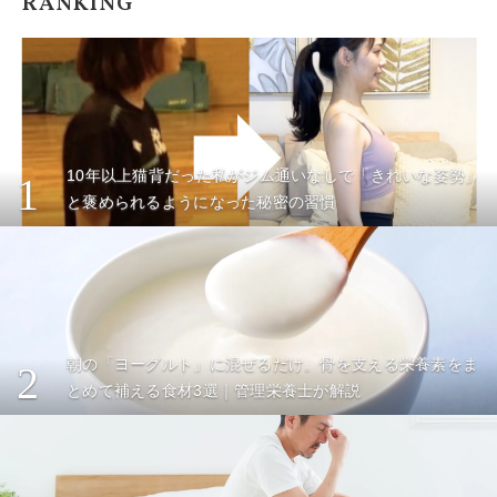
RANKING
10年以上猫背だった私がジム通いなしで「きれいな姿勢」
1
と褒められるようになった秘密の習慣
朝の「ヨーグルト」に混ぜるだけ。骨を支える栄養素をま
2
とめて補える食材3選｜管理栄養士が解説