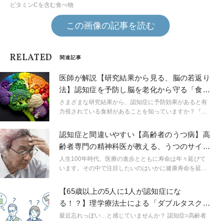
ビタミンCを含む食べ物
この画像の記事を読む
RELATED
関連記事
医師が解説【研究結果から見る、脳の若返り
法】認知症を予防し脳を老化から守る「食事
パターン」とは？
さまざまな研究結果から、認知症に予防効果があると有
力視されている食材があることを知っていますか？『若
返りの医学 ―何歳からでもできる長寿法』（さくら舎）
より、医学的エビデンスに基づく、脳を老化から守る食
認知症と間違いやすい【高齢者のうつ病】高
べ方について紹介します。
齢者専門の精神科医が教える、うつのサイン
と認知症との違い
人生100年時代、医療の進歩とともに寿命は年々延びて
います。その中で注目したいのはいかに健康寿命を延ば
していくかということではないでしょうか。今回は精神
科医である和田秀樹先生の著書『70歳が老化の分かれ
【65歳以上の5人に1人が認知症にな
道』から、長く元気でいられるための知恵をご紹介しま
る！？】理学療法士による「ダブルタスク」
す。
認知症予防ヨガ
最近忘れっぽい…と感じていませんか？ 認知症=高齢者