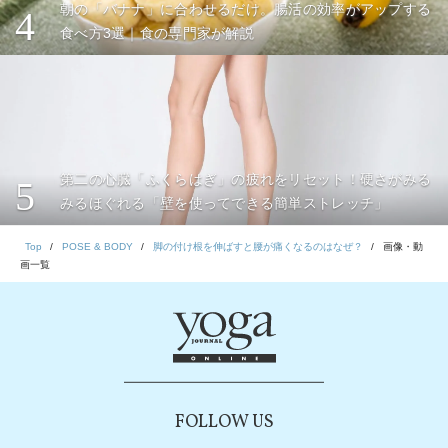
朝の「バナナ」に合わせるだけ。腸活の効率がアップする
4
食べ方3選｜食の専門家が解説
第二の心臓「ふくらはぎ」の疲れをリセット！硬さがみる
5
みるほぐれる「壁を使ってできる簡単ストレッチ」
Top
POSE & BODY
脚の付け根を伸ばすと腰が痛くなるのはなぜ？
画像・動
画一覧
FOLLOW US