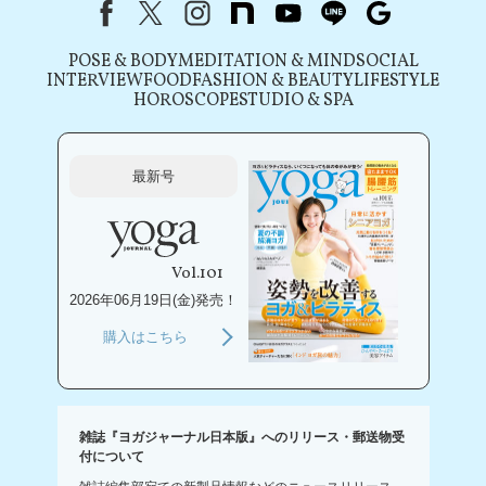
Facebook
X（旧Twitter）
instagram
note
youtube
line
Google
POSE & BODY
MEDITATION & MIND
SOCIAL
INTERVIEW
FOOD
FASHION & BEAUTY
LIFESTYLE
HOROSCOPE
STUDIO & SPA
最新号
Vol.101
2026年06月19日(金)発売！
購入はこちら
雑誌『ヨガジャーナル日本版』へのリリース・郵送物受
付について