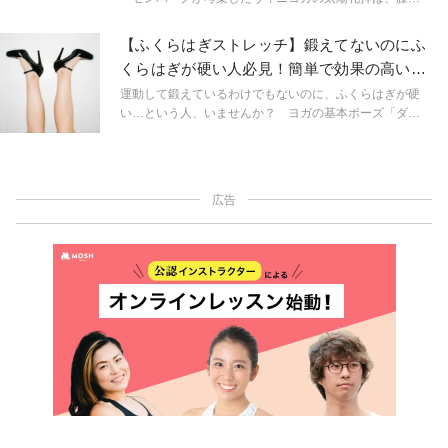
床について行うスタイル。股関節に負担をかけずに行え
るので、ぜひやってみよう。
【ふくらはぎストレッチ】鍛えてないのにふ
くらはぎが硬い人必見！簡単で効果の高いや
り方とは
運動して鍛えているわけでもないのに、ふくらはぎが硬
い…という人、いませんか？ ヨガの基本ポーズ「ダウ
ンドッグ」をするとかかとがつかないという人も、ふく
らはぎの筋肉が硬くなっていることが考えられます。
「スタジオ・ヨギー」のエグゼクティブ・ディレクター
で、大ヒットアプリ「寝たまんまヨガ」の監修者でもあ
広告
るキミ先生に、ふくらはぎの筋肉である「ヒラメ筋」と
「腓腹筋」をゆるめる方法を教えてもらいました。