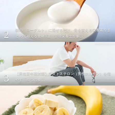
朝の「ヨーグルト」に混ぜるだけ。骨を支える栄養素をま
2
とめて補える食材3選｜管理栄養士が解説
【男性更年期対策】テストステロン（男性ホルモン）を増
3
やす「５つの食品」