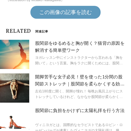
（Illustration by Misako Nakagawa）
この画像の記事を読む
RELATED
関連記事
股関節をゆるめると胸が開く？猫背の原因を
解消する簡単壁ワーク
ヨガレッスン中にインストラクターから言われる「胸を
開いて」という言葉。胸をラクに開くためには、股関節
の緊張をゆるめ、下半身を安定させることが重要です。
人気ヨガティーチャーの鈴木伸枝先生に、壁を使って下
開脚苦手な女子必見！壁を使った1分間の股
半身を安定させる簡単ワークを教えていただきました。
関節ストレッチ｜股関節を柔らかくする効果
的な方法
左右180度に開く、開脚が憧れ！ 毎晩お風呂上がりにス
トレッチしているけれど、なかなか股関節が柔らかくな
らない、股関節が広がらない...なんてことはありません
か？「体が硬いという人は、ストレッチで脱力を意識し
股関節に負担をかけずに太陽礼拝を行う方法
てみて」と話すのは、ヨガティーチャーの鈴木伸枝先
生。壁を使って、脚をかけて行う重力を使ったストレッ
チで、脱力する練習をしてみましょう。行う前後で可動
ヴィニヨガとは、国際的なセラピストであるロビン・ロ
域の変化を感じられるはず！
ーゼンバーグが考案したヴィニヨガの太陽礼拝は、膝を