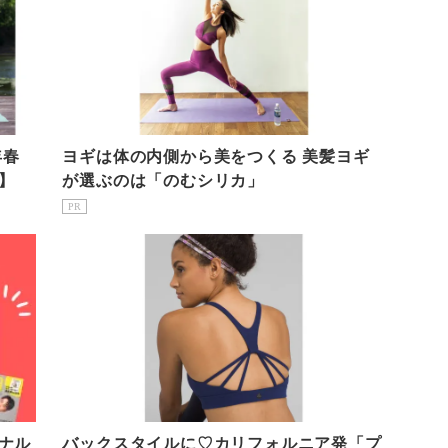
年春
ヨギは体の内側から美をつくる 美髪ヨギ
】
が選ぶのは「のむシリカ」
PR
ナル
バックスタイルに♡カリフォルニア発「プ