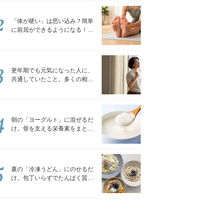
2
「体が硬い」は思い込み？簡単
に前屈ができるようになる！腿
裏を少しずつゆるめる「前屈ス
トレッチ」
3
更年期でも元気になった人に、
共通していたこと。多くの相談
を受けてきた私が言える、たっ
たひとつのこと
4
朝の「ヨーグルト」に混ぜるだ
け。骨を支える栄養素をまとめ
て補える食材3選｜管理栄養士が
解説
5
夏の「冷凍うどん」にのせるだ
け。包丁いらずでたんぱく質を
補える組み合わせ3選｜管理栄養
士が解説