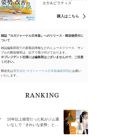
ヨガ＆ピラティス
購入はこちら
雑誌『ヨガジャーナル日本版』へのリリース・郵送物受付に
ついて
雑誌編集部宛ての新製品情報などのニュースリリース、サン
プルの郵送物等は、以下で受け付けております。
※プレジデント社様には編集部はございませんので、ご注意
ください。
郵送先は
運営会社:ヨガジャーナル日本版編集部宛
にお願い
いたします。
RANKING
1
10年以上猫背だった私がジム通
いなしで「きれいな姿勢」と褒
められるようになった秘密の習
慣