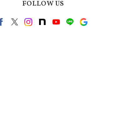
FOLLOW US
Facebook
X（旧twitter）
instagram
note
Youtube
line
Google