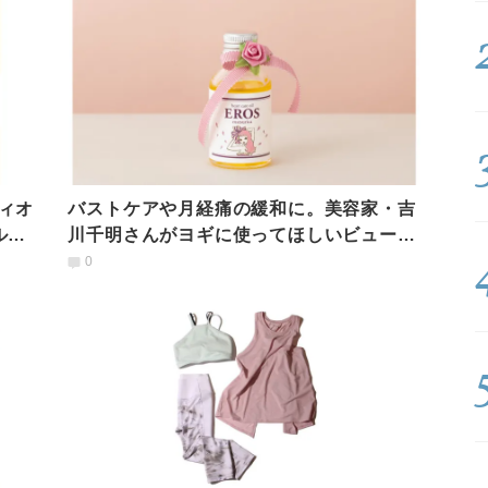
ィオ
バストケアや月経痛の緩和に。美容家・吉
ルと
川千明さんがヨギに使ってほしいビューテ
ィーオイル５選
0