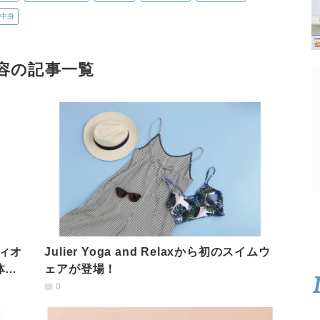
中身
容の記事一覧
ィオ
Julier Yoga and Relaxから初のスイムウ
体を
ェアが登場！
0