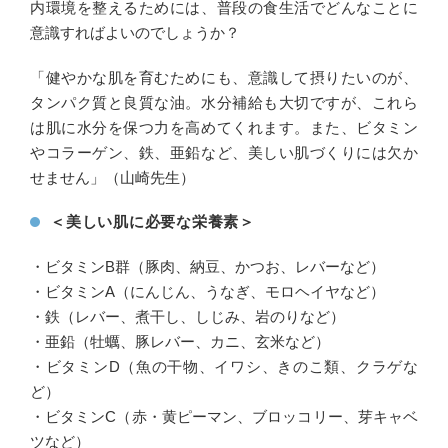
内環境を整えるためには、普段の食生活でどんなことに
意識すればよいのでしょうか？
「健やかな肌を育むためにも、意識して摂りたいのが、
タンパク質と良質な油。水分補給も大切ですが、これら
は肌に水分を保つ力を高めてくれます。また、ビタミン
やコラーゲン、鉄、亜鉛など、美しい肌づくりには欠か
せません」（山崎先生）
＜美しい肌に必要な栄養素＞
・ビタミンB群（豚肉、納豆、かつお、レバーなど）
・ビタミンA（にんじん、うなぎ、モロヘイヤなど）
・鉄（レバー、煮干し、しじみ、岩のりなど）
・亜鉛（牡蠣、豚レバー、カニ、玄米など）
・ビタミンD（魚の干物、イワシ、きのこ類、クラゲな
ど）
・ビタミンC（赤・黄ピーマン、ブロッコリー、芽キャベ
ツなど）