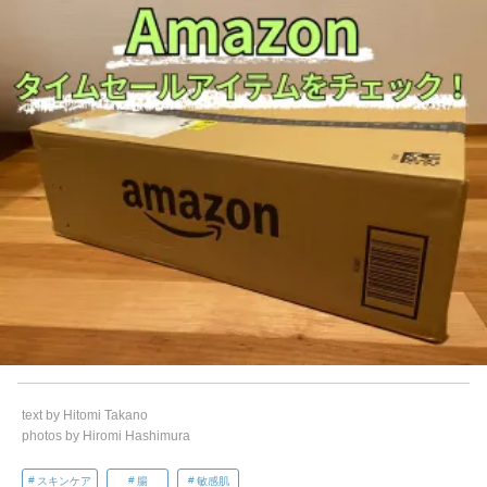
text by Hitomi Takano
photos by Hiromi Hashimura
スキンケア
腸
敏感肌