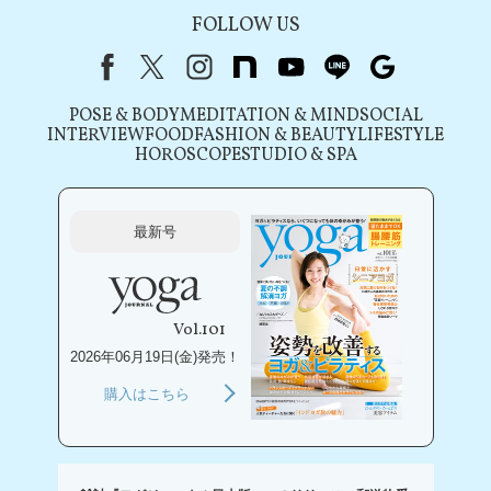
FOLLOW US
Facebook
X（旧Twitter）
instagram
note
youtube
line
Google
POSE & BODY
MEDITATION & MIND
SOCIAL
INTERVIEW
FOOD
FASHION & BEAUTY
LIFESTYLE
HOROSCOPE
STUDIO & SPA
最新号
Vol.101
2026年06月19日(金)発売！
購入はこちら