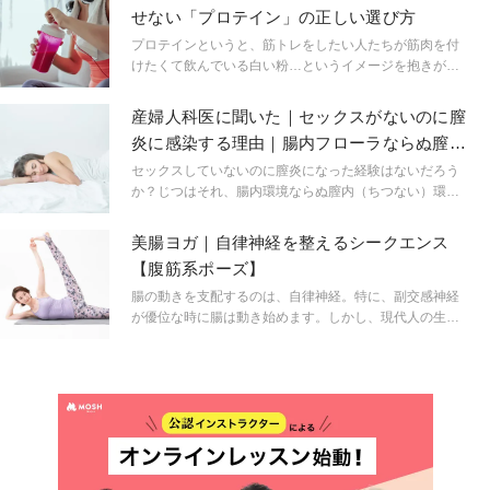
リスティック スキン クリニック」院長の山崎まいこ先生
せない「プロテイン」の正しい選び方
に、肌が揺らいで敏感な時に、見直したいスキンケア習
慣を教えていただきました。
プロテインというと、筋トレをしたい人たちが筋肉を付
けたくて飲んでいる白い粉…というイメージを抱きが
ち。しかし、美しい肌や髪、健康的なダイエットやボデ
ィメイクを行う上で、とっても大切な栄養素なのです。
産婦人科医に聞いた｜セックスがないのに膣
Maiko Holistic skin Clinic院長の山崎まいこ先生に、プロ
炎に感染する理由｜腸内フローラならぬ膣内
テインの役割や選ぶポイントを教えていただきました。
フローラとは何か
セックスしていないのに膣炎になった経験はないだろう
か？じつはそれ、腸内環境ならぬ膣内（ちつない）環境
が関係しているかもしれない。なぜセックスがないのに
膣炎になるのか…ヘルスコンシャスに生きるために、知
美腸ヨガ｜自律神経を整えるシークエンス
っておきたい膣のこと。産婦人科医で女性器の専門家で
【腹筋系ポーズ】
もある八田真理子医師に話を伺った。
腸の動きを支配するのは、自律神経。特に、副交感神経
が優位な時に腸は動き始めます。しかし、現代人の生活
では、夜になっても交感神経が優位になりがち。そこで
おすすめなのが、体を動かすポーズとゆるませて休むポ
ーズを交互に繰り返すこと。動くポーズと休むポーズを
交互に繰り返すことで、自律神経を整えていきましょ
う。教えてくれたのは、ヨガインストラクターの大友麻
子先生です。今回は腹筋系のポーズをご紹介！