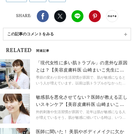
Facebook
X（旧twitter）
LINE
Pinterest
noteで
SHARE:
この記事のコメントをみる
RELATED
関連記事
「現代女性に多い肌トラブル」の意外な原因
とは？【美容皮膚科医 山崎まいこ先生に学
ぶ ♯1】
季節の変わり目や生活習慣が原因で、肌が敏感になると
いう人が増えています。以前は肌トラブルがなかったの
に、急に肌が敏感になることも。肌が敏感になるメカニ
ズムやその要因などについて、東京・代官山の「まいこ
敏感肌を悪化させてない？医師が教える正し
ホリスティック クリニック スキンク リニック」院長・
いスキンケア【美容皮膚科医 山崎まいこ先
山崎まいこ先生にお話を伺います。
生に学ぶ ♯2】
外的刺激や生活習慣が原因で、近年は肌が敏感になる人
が増えているそう。肌が敏感に傾いている時は、いつも
のスキンケアをしていても、敏感になったり乾燥が軽減
しなかったりと悩むことも多いですよね…。「まいこ ホ
医師に聞いた！ 美肌やボディメイクに欠か