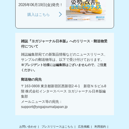
2026年06月19日(金)発売！
購入はこちら
雑誌『ヨガジャーナル日本版』へのリリース・郵送物受
付について
雑誌編集部宛ての新製品情報などのニュースリリース、
サンプルの郵送物等は、以下で受け付けております。
※プレジデント社様には編集部はございませんので、ご注意
ください。
郵送物の宛先
〒163-0808 東京都新宿区西新宿2-4-1 新宿ＮＳビル8
階 株式会社インタースペース ヨガジャーナル日本版編
集部
メールニュース等の宛先：
support@yogajournaljapan.jp
お問い合わせ
プレスリリースはこちら
広告掲載
利用規約