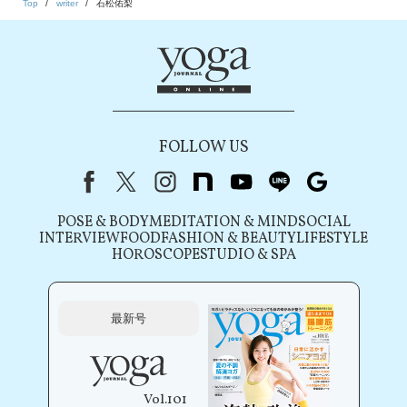
Top
writer
石松佑梨
FOLLOW US
Facebook
X（旧Twitter）
instagram
note
youtube
line
Google
POSE & BODY
MEDITATION & MIND
SOCIAL
INTERVIEW
FOOD
FASHION & BEAUTY
LIFESTYLE
HOROSCOPE
STUDIO & SPA
最新号
Vol.101