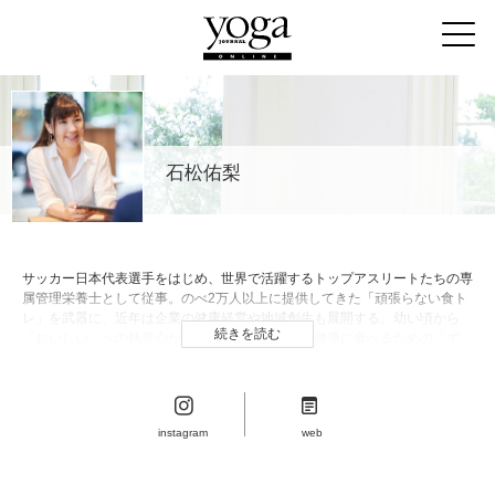
石松佑梨
サッカー日本代表選手をはじめ、世界で活躍するトップアスリートたちの専
属管理栄養士として従事。のべ2万人以上に提供してきた「頑張らない食ト
レ」を武器に、近年は企業の健康経営や地域創生も展開する。幼い頃から
続きを読む
「おいしい」への執着心が人一倍強く、おいしく健康に食べるための「ずる
い栄養学」で、誰もがおいしく食べて健康になれる社会を目指している。著
書に『過去最高のコンディションが続く 最強のパーソナルカレー』（かん
き出版）がある。
instagram
web