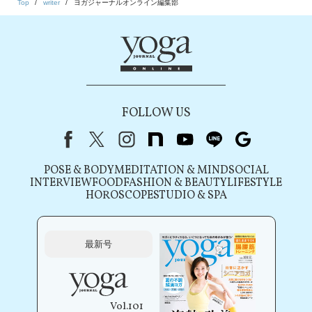
Top
writer
ヨガジャーナルオンライン編集部
FOLLOW US
Facebook
X（旧Twitter）
instagram
note
youtube
line
Google
POSE & BODY
MEDITATION & MIND
SOCIAL
INTERVIEW
FOOD
FASHION & BEAUTY
LIFESTYLE
HOROSCOPE
STUDIO & SPA
最新号
Vol.101