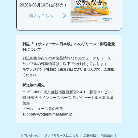
2026年06月19日(金)発売！
購入はこちら
雑誌『ヨガジャーナル日本版』へのリリース・郵送物受
付について
雑誌編集部宛ての新製品情報などのニュースリリース、
サンプルの郵送物等は、以下で受け付けております。
※プレジデント社様には編集部はございませんので、ご注意
ください。
郵送物の宛先
〒163-0808 東京都新宿区西新宿2-4-1 新宿ＮＳビル8
階 株式会社インタースペース ヨガジャーナル日本版編
集部
メールニュース等の宛先：
support@yogajournaljapan.jp
お問い合わせ
プレスリリースはこちら
広告掲載
利用規約