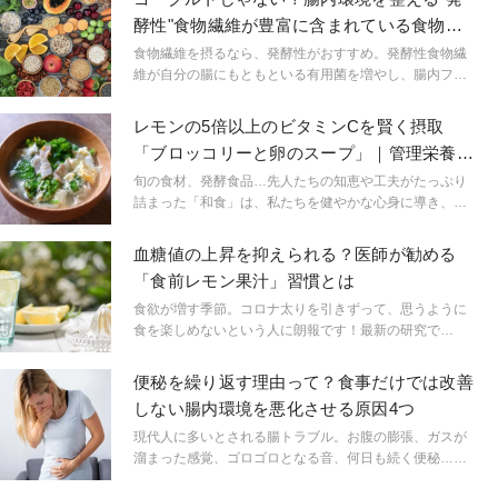
ト法を実践。その感想と結果は？
酵性"食物繊維が豊富に含まれている食物と
は
食物繊維を摂るなら、発酵性がおすすめ。発酵性食物繊
維が自分の腸にもともといる有用菌を増やし、腸内フロ
ーラを整え、アレルギーの抑制や便秘の改善、がん化細
胞の増殖抑制など、さまざまなメリットをもたらしま
レモンの5倍以上のビタミンCを賢く摂取
す。
「ブロッコリーと卵のスープ」｜管理栄養士
が教える健康スープ
旬の食材、発酵食品…先人たちの知恵や工夫がたっぷり
詰まった「和食」は、私たちを健やかな心身に導き、腸
内の環境を改善することで健康やスリムな体形も叶えて
くれます。食の欧米化が進んだ現代社会で、今こそ昔な
血糖値の上昇を抑えられる？医師が勧める
がらの「和ごはん」に立ち返りませんか？一汁一菜でな
「食前レモン果汁」習慣とは
くてもOK！手軽に日常の食卓に取り入れられる和風スー
プレシピを、管理栄養士の圓尾和紀さんが連載形式で教
食欲が増す季節。コロナ太りを引きずって、思うように
えてくれます。
食を楽しめないという人に朗報です！最新の研究で
「Withレモン」がダイエットに効くということがわかり
ました。
便秘を繰り返す理由って？食事だけでは改善
しない腸内環境を悪化させる原因4つ
現代人に多いとされる腸トラブル。お腹の膨張、ガスが
溜まった感覚、ゴロゴロとなる音、何日も続く便秘…。
これら腸にまつわる症状に心当たりはありませんか？特