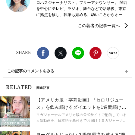
ロハスジャーナリスト。フリーアナウンサー。 関西
を中心にテレビ、ラジオ、舞台などで活動後、東京
に拠点を移し、執筆も始める。幼いころからオーガ
ニックに囲まれて育つ。LOHASを実践しながら、フ
この著者の記事一覧へ
ァッション、コスメ、食べ物など、地球にやさし
く、私たちにもやさしいものについてライフスタイ
ルマガジンやブログで発信中。
Facebook
X（旧twitter）
LINE
Pinterest
noteで
SHARE:
この記事のコメントをみる
RELATED
関連記事
【アメリカ版・字幕動画】「セロリジュー
ス」を飲み続けるダイエットを1週間続けて
みた！
ヨガジャーナルアメリカ版の公式サイトで配信している
人気動画を、日本語字幕付きでお届け！ヨガジャーナル
のビデオ寄稿者であるスカイ・コーウェンズが、アメリ
カで流行しているセロリジュースを飲み続けるダイエッ
ヨーグルトじゃない？腸内環境を整える"発