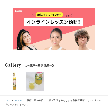
に便秘は女性の多くが抱えている問題でもあります。食
事に気をつけているつもりでも、またすぐ便秘になって
しまうという人は、もしかしたら日常生活での習慣やス
トレスが原因かもしれません。便秘にならないために日
ごろから気をつけるべきこととは？
Gallery
この記事の画像/動画一覧
Top
FOOD
季節の変わり目に！腸内環境を整えながら花粉症対策にもおすすめの
「ジャバラジュース」