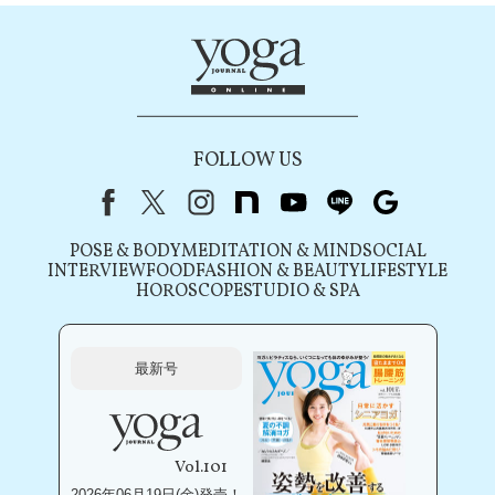
FOLLOW US
Facebook
X（旧Twitter）
instagram
note
youtube
line
Google
POSE & BODY
MEDITATION & MIND
SOCIAL
INTERVIEW
FOOD
FASHION & BEAUTY
LIFESTYLE
HOROSCOPE
STUDIO & SPA
最新号
Vol.101
2026年06月19日(金)発売！