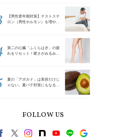
解説
3
【男性更年期対策】テストステ
ロン（男性ホルモン）を増やす
「５つの食品」
4
第二の心臓「ふくらはぎ」の疲
れをリセット！硬さがみるみる
ほぐれる「壁を使ってできる簡
単ストレッチ」
5
夏の「アボカド」は美容だけじ
ゃない。夏バテ対策にもなる意
外な食べ方｜管理栄養士が解説
FOLLOW US
Facebook
X（旧twitter）
instagram
note
Youtube
line
Google