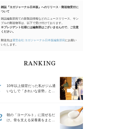
雑誌『ヨガジャーナル日本版』へのリリース・郵送物受付に
ついて
雑誌編集部宛ての新製品情報などのニュースリリース、サン
プルの郵送物等は、以下で受け付けております。
※プレジデント社様には編集部はございませんので、ご注意
ください。
郵送先は
運営会社:ヨガジャーナル日本版編集部宛
にお願い
いたします。
RANKING
1
10年以上猫背だった私がジム通
いなしで「きれいな姿勢」と褒
められるようになった秘密の習
慣
2
朝の「ヨーグルト」に混ぜるだ
け。骨を支える栄養素をまとめ
て補える食材3選｜管理栄養士が