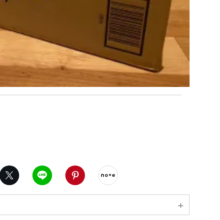
ebook
X（旧twitter）
LINE
Pinterest
noteで書く