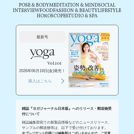
POSE & BODY
MEDITATION & MIND
SOCIAL
INTERVIEW
FOOD
FASHION & BEAUTY
LIFESTYLE
HOROSCOPE
STUDIO & SPA
最新号
Vol.101
2026年06月19日(金)発売！
購入はこちら
雑誌『ヨガジャーナル日本版』へのリリース・郵送物受
付について
雑誌編集部宛ての新製品情報などのニュースリリース、
サンプルの郵送物等は、以下で受け付けております。
※プレジデント社様には編集部はございませんので、ご注意