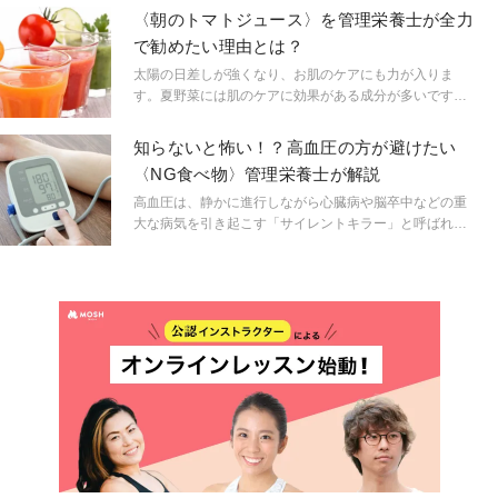
ュースと相性が良く、栄養価もアップする組み合わせを
〈朝のトマトジュース〉を管理栄養士が全力
ご紹介します。
で勧めたい理由とは？
太陽の日差しが強くなり、お肌のケアにも力が入りま
す。夏野菜には肌のケアに効果がある成分が多いです。
その中でもトマトは価格も安定していることから、夏場
になるとトマトを利用した料理も多くなります。今回は
知らないと怖い！？高血圧の方が避けたい
トマトの栄養素を効率よく摂取して、お肌のケアに役立
〈NG食べ物〉管理栄養士が解説
てる方法を管理栄養士が解説します。
高血圧は、静かに進行しながら心臓病や脳卒中などの重
大な病気を引き起こす「サイレントキラー」と呼ばれて
おり、日本人のおよそ3人に1人が高血圧という状況で
す。高血圧の予防や改善には、薬だけでなく、日々の生
活習慣、特に「食生活の見直し」がとても重要です。今
回は、高血圧の主な原因と、避けるべきNG食材について
詳しくご紹介します。