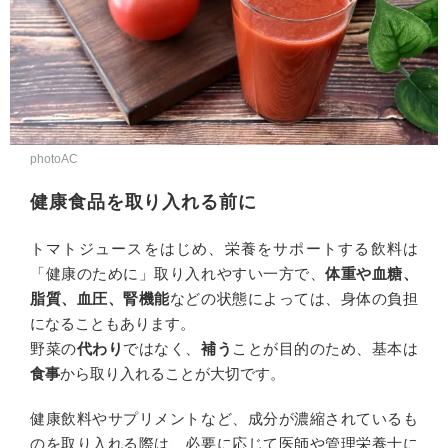
photoAC
健康食品を取り入れる前に
トマトジュースをはじめ、栄養をサポートする飲料は
「健康のために」取り入れやすい一方で、
体重や血糖、
脂質、血圧、腎機能
などの状態によっては、身体の負担
になることもあります。
野菜の
代わり
ではなく、
補う
ことが目的のため、基本は
食事
から取り入れることが大切です。
健康飲料やサプリメントなど、成分が濃縮されているも
のを取り入れる際は、必要に応じて医師や管理栄養士に