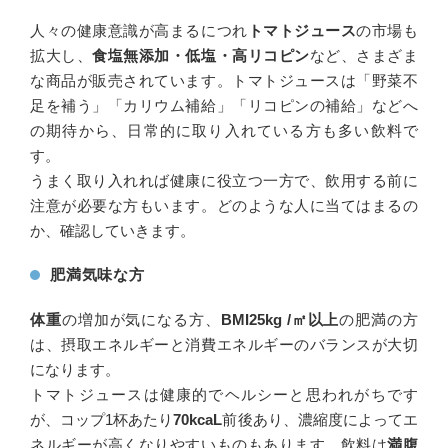
人々の健康意識が高まるにつれ
トマトジュース
の市場も
拡大し、
食塩無添加・低塩・高リコピン
など、さまざま
な商品が販売されています。トマトジュースは「野菜不
足を補う」「カリウム補給」「リコピンの補給」などへ
の期待から、日常的に取り入れている方も多い飲料で
す。
うまく取り入れれば健康に役立つ一方で、飲用する前に
注意が必要な方もいます。どのような人に当てはまるの
か、確認していきます。
肥満気味な方
体重
の増加が気になる方、
BMI25kg /㎡以上
の肥満の方
は、摂取エネルギーと消費エネルギーのバランスが大切
になります。
トマトジュースは健康的でヘルシーと思われがちです
が、コップ1杯あたり
70kcaL
前後あり、濃縮度によってエ
ネルギーが高くなりやすいものもあります。飲料は
満腹