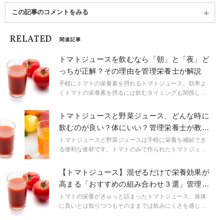
この記事のコメントをみる
RELATED
関連記事
トマトジュースを飲むなら「朝」と「夜」ど
っちが正解？その理由を管理栄養士が解説
手軽にトマトの栄養素を摂れるトマトジュース。効率よ
くトマトの栄養素を摂るには飲むタイミングも関係しま
す。そのタイミングは朝と夜どちらでしょうか？この記
事ではトマトジュースを飲むベストなタイミングと、そ
トマトジュースと野菜ジュース、どんな時に
の理由を管理栄養士が解説します。
飲むのが良い？体にいい？管理栄養士が教え
る飲み分け法
トマトジュースと野菜ジュースは手軽に栄養を補給でき
る便利な食材です。トマトのみで作られたトマトジュー
スと様々な種類の野菜から作られた野菜ジュース。どち
らがより健康に良いのでしょうか？栄養素の違いと使い
【トマトジュース】混ぜるだけで栄養効果が
分け方を管理栄養士が解説します。
高まる「おすすめの組み合わせ３選」管理栄
養士が提案
トマトの栄養がぎゅっと詰まったトマトジュース。身体
に良いとは知りつつもそのままでは飲みにくさを感じる
方も 多いのではないでしょうか。この記事ではトマトジ