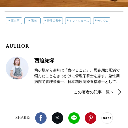
高血圧
肥満
管理栄養士
トマトジュース
カリウム
AUTHOR
西迫祐希
幼少期から趣味は「食べること」。思春期に肥満で
悩んだことをきっかけに管理栄養士を志す。急性期
病院で管理栄養士、日本糖尿病療養指導士として栄
養管理や栄養食事指導、糖尿病透析予防指導、栄養
この著者の記事一覧へ
サポートチーム（NST）専任などを経験。独立後は
「病気になる人を減らしたい」という想いで、一次
予防から三次予防まで対応できる管理栄養士を目指
している。現在はオンライン・対面での栄養指導や
Facebook
X（旧twitter）
LINE
Pinterest
noteで
給食運営のサポート、レシピ監修、ライターなど幅
SHARE:
広い分野で活動している。