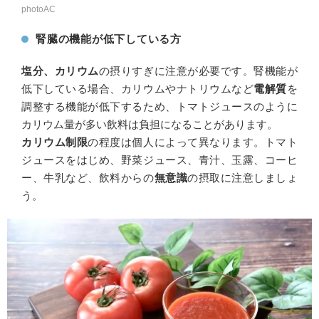
photoAC
腎臓の機能が低下している方
塩分、カリウム
の摂りすぎに注意が必要です。腎機能が
低下している場合、カリウムやナトリウムなど
電解質
を
調整する機能が低下するため、トマトジュースのように
カリウム量が多い飲料は負担になることがあります。
カリウム制限
の程度は個人によって異なります。トマト
ジュースをはじめ、野菜ジュース、青汁、玉露、コーヒ
ー、牛乳など、飲料からの
無意識
の摂取に注意しましょ
う。