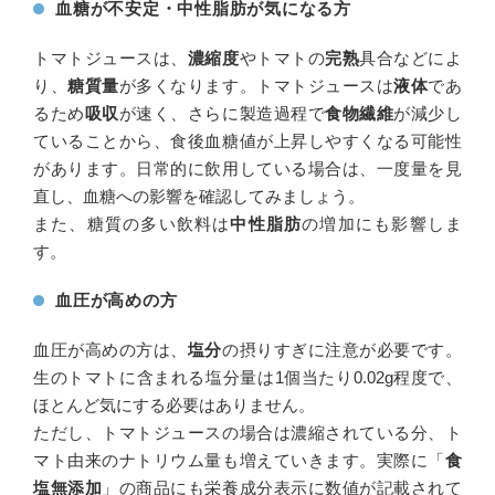
血糖が不安定・中性脂肪が気になる方
トマトジュースは、
濃縮度
やトマトの
完熟
具合などによ
り、
糖質量
が多くなります。トマトジュースは
液体
であ
るため
吸収
が速く、さらに製造過程で
食物繊維
が減少し
ていることから、食後血糖値が上昇しやすくなる可能性
があります。日常的に飲用している場合は、一度量を見
直し、血糖への影響を確認してみましょう。
また、糖質の多い飲料は
中性脂肪
の増加にも影響しま
す。
血圧が高めの方
血圧が高めの方は、
塩分
の摂りすぎに注意が必要です。
生のトマトに含まれる塩分量は1個当たり0.02g程度で、
ほとんど気にする必要はありません。
ただし、トマトジュースの場合は濃縮されている分、ト
マト由来のナトリウム量も増えていきます。実際に「
食
塩無添加
」の商品にも栄養成分表示に数値が記載されて