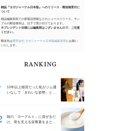
雑誌『ヨガジャーナル日本版』へのリリース・郵送物受付に
ついて
雑誌編集部宛ての新製品情報などのニュースリリース、サン
プルの郵送物等は、以下で受け付けております。
※プレジデント社様には編集部はございませんので、ご注意
ください。
郵送先は
運営会社:ヨガジャーナル日本版編集部宛
にお願い
いたします。
RANKING
1
10年以上猫背だった私がジム通
いなしで「きれいな姿勢」と褒
められるようになった秘密の習
慣
2
朝の「ヨーグルト」に混ぜるだ
け。骨を支える栄養素をまとめ
て補える食材3選｜管理栄養士が