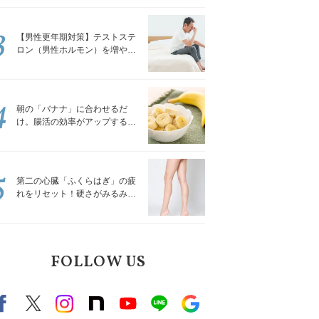
解説
3
【男性更年期対策】テストステ
ロン（男性ホルモン）を増やす
「５つの食品」
4
朝の「バナナ」に合わせるだ
け。腸活の効率がアップする食
べ方3選｜食の専門家が解説
5
第二の心臓「ふくらはぎ」の疲
れをリセット！硬さがみるみる
ほぐれる「壁を使ってできる簡
単ストレッチ」
FOLLOW US
Facebook
X（旧twitter）
instagram
note
Youtube
line
Google