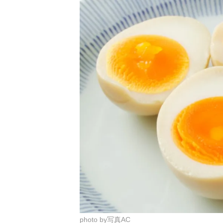
photo by写真AC