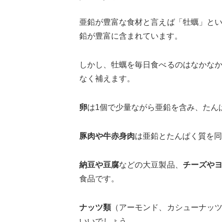
亜鉛が豊富な食材と言えば「牡蠣」と
鉛が豊富に含まれています。
しかし、牡蠣を毎日食べるのはなかな
なく補えます。
卵
は1個で少量ながら亜鉛を含み、たん
豚肉や牛赤身肉
は亜鉛とたんぱく質を同
納豆や豆腐
などの大豆製品、
チーズや
食品です。
ナッツ類
（アーモンド、カシューナッ
いいでしょう。