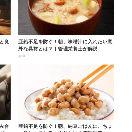
と良
亜鉛不足を防ぐ！朝、味噌汁に入れたい意
外な具材とは？｜管理栄養士が解説
0
み合
亜鉛不足を防ぐ！朝、納豆ごはんに、ちょ