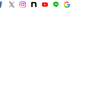
Facebook
X（旧twitter）
instagram
note
Youtube
line
Google