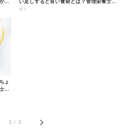
が解
い足しすると良い食材とは？管理栄養士が
解説
0
ちょ
士が
1
2
/