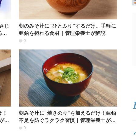
さじ
朝のみそ汁に“ひとふり”するだけ。手軽に
る｜
亜鉛を摂れる食材｜管理栄養士が解説
0
け！
朝みそ汁に“焼きのり”を加えるだけ！亜鉛
が解
不足を防ぐラクラク習慣｜管理栄養士が解
説
0