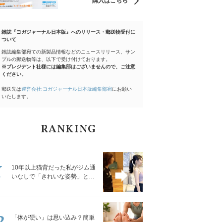
購入はこちら
雑誌『ヨガジャーナル日本版』へのリリース・郵送物受付に
ついて
雑誌編集部宛ての新製品情報などのニュースリリース、サン
プルの郵送物等は、以下で受け付けております。
※プレジデント社様には編集部はございませんので、ご注意
ください。
郵送先は
運営会社:ヨガジャーナル日本版編集部宛
にお願い
いたします。
RANKING
1
10年以上猫背だった私がジム通
いなしで「きれいな姿勢」と褒
められるようになった秘密の習
慣
2
「体が硬い」は思い込み？簡単