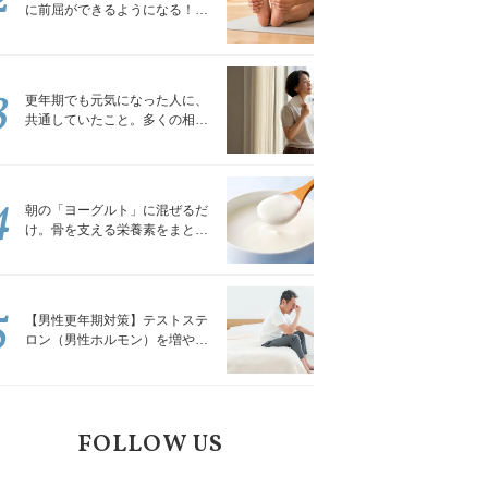
に前屈ができるようになる！腿
裏を少しずつゆるめる「前屈ス
トレッチ」
3
更年期でも元気になった人に、
共通していたこと。多くの相談
を受けてきた私が言える、たっ
たひとつのこと
4
朝の「ヨーグルト」に混ぜるだ
け。骨を支える栄養素をまとめ
て補える食材3選｜管理栄養士が
解説
5
【男性更年期対策】テストステ
ロン（男性ホルモン）を増やす
「５つの食品」
FOLLOW US