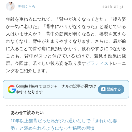
2026-01-31
美都くらら
年齢を重ねるにつれて、「背中が丸くなってきた」「後ろ姿
が一気に老けた」「背中にハリがなくなった」と感じている
人はいませんか？ 背中の筋肉が弱くなると、姿勢を支えら
れなくなり、背中が丸まりやすくなります。さらに、肩が前
に入ることで首や肩に負担がかかり、疲れやすさにつながる
ことも。背中がスッと伸びているだけで、若見え効果は抜
群。今回は、若々しい後ろ姿を取り戻す
ピラティス
トレーニ
ングをご紹介します。
Google Newsでヨガジャーナルの記事が
見つけ
登録する
やすくなります
あわせて読みたい
10年以上猫背だった私がジム通いなしで「きれいな姿
勢」と褒められるようになった秘密の習慣