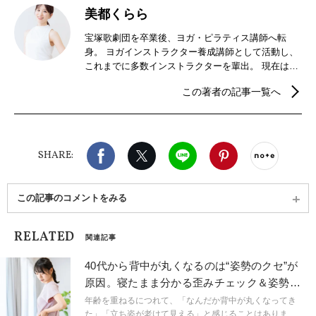
美都くらら
宝塚歌劇団を卒業後、ヨガ・ピラティス講師へ転
身。 ヨガインストラクター養成講師として活動し、
これまでに多数インストラクターを輩出。 現在は独
立し、心とカラダに寄り添う やさしいヨガ・ピラテ
この著者の記事一覧へ
ィスの時間 を共有したい想いで、都内を中心にヨ
ガ・ピラティスレッスンを行っている他、セミナ
ー、ワークショップ主催、企業研修講師や福利厚生
ヨガ、雑誌・メディア出演など幅広く活動してい
Facebook
X（旧twitter）
LINE
Pinterest
noteで
る。
SHARE:
この記事のコメントをみる
RELATED
関連記事
40代から背中が丸くなるのは“姿勢のクセ”が
原因。寝たまま分かる歪みチェック＆姿勢改
善ヨガ
年齢を重ねるにつれて、「なんだか背中が丸くなってき
た」「立ち姿が老けて見える」と感じることはありませ