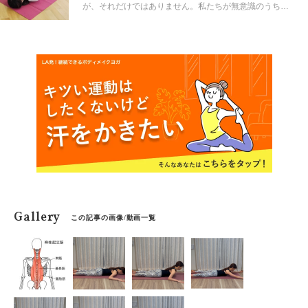
が、それだけではありません。私たちが無意識のうちに
取りがちな「猫背」の姿勢も、お尻のたるみと大きく関
係しているんです！ 猫背→骨盤後傾→お尻が下に引っ張
られる――からです。そのため、若い世代の人も、大人
世代の人も、お尻のたるみによって実年齢よりも上に見
られてしまうことがあるかもしれないんですね…。そこ
で今回は、お尻のたるみにストップをかけるストレッチ
のやり方をご紹介！ ぜひ、参考にしてみてください。
Gallery
この記事の画像/動画一覧