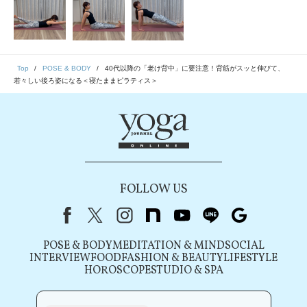
Top
POSE & BODY
40代以降の「老け背中」に要注意！背筋がスッと伸びて、
若々しい後ろ姿になる＜寝たままピラティス＞
FOLLOW US
Facebook
X（旧Twitter）
instagram
note
youtube
line
Google
POSE & BODY
MEDITATION & MIND
SOCIAL
INTERVIEW
FOOD
FASHION & BEAUTY
LIFESTYLE
HOROSCOPE
STUDIO & SPA