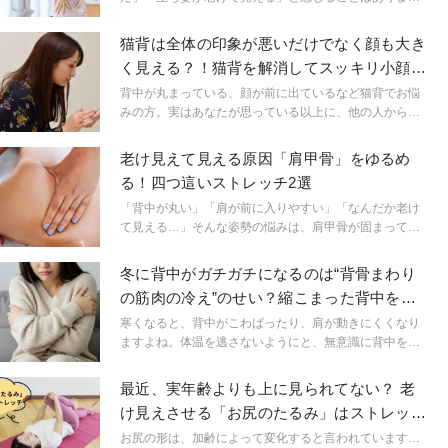
んか？40代になると、筋力の低下や生活習慣の影響で姿
勢が崩れやすくなります。姿勢が悪くなると肩こりなど
猫背は全体の印象が悪いだけでなく顔も大き
の不調だけではなく、見た目の印象にも大きく関わって
く見える？！猫背を解消してスッキリ小顔に
きます。今回は姿勢を寝たまま簡単にチェックできる方
なる「指1本でできる簡単エクササイズ」
法や、改善ヨガをご紹介します。
背中が丸まっている、顔が前に出ているなど猫背でお悩
みの方。実はあなたが思っている以上に、他の人からは
「姿勢が悪い」「老けて見える」「顔が大きい」と見え
ているかもしれません？！
老け見えて見える原因「肩甲骨」をゆるめ
る！四つ這いストレッチ2選
「背中が丸い」「肩が前に入りやすい」「なんだか老け
て見える…」そんな姿勢の悩みは、肩甲骨が固まってい
るサインです。肩甲骨の可動域が小さくなると背中がガ
チガチに…。胸が閉じて呼吸が浅くなり、一気に老けた
冬に背中がガチガチになるのは“背骨まわり
印象を与えてしまいます。さらに、肩こりなどの不調・
の筋肉の冷え”のせい？縮こまった背中をゆ
巡りの滞り・代謝低下まで連鎖し、太りやすさにもつな
るめる温めストレッチ
がります。そこで今回は、肩甲骨をやさしくゆるめ、胸
寒くなると、背中がこわばったり、肩が動きにくくなり
を開いて呼吸を深めることで、若見え・不調改善・代謝
ますよね。体温を逃さないようにと、無意識に背中を丸
アップを同時に叶えるストレッチをご紹介します。
めて「猫背」になっている人も多いのではないでしょう
か。長時間背中を丸めた姿勢をとっていると、肩まわり
最近、実年齢よりも上に見られてない？ 老
や背中の筋肉が硬くなってしまいます。こちらの記事で
け見えさせる「お尻のたるみ」はストレッチ
は、そんな猫背姿勢を元に戻すストレッチをご紹介しま
で対策しよう
す。
お尻の形は、加齢によって変化すると言われています…