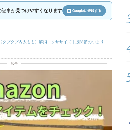
ルの記事が
見つけやすくなります
Googleに
登録する
〈タプタプ内太もも〉解消エクササイズ｜股関節のつまり
広告