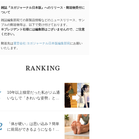
雑誌『ヨガジャーナル日本版』へのリリース・郵送物受付に
ついて
雑誌編集部宛ての新製品情報などのニュースリリース、サン
プルの郵送物等は、以下で受け付けております。
※プレジデント社様には編集部はございませんので、ご注意
ください。
郵送先は
運営会社:ヨガジャーナル日本版編集部宛
にお願い
いたします。
RANKING
1
10年以上猫背だった私がジム通
いなしで「きれいな姿勢」と褒
められるようになった秘密の習
慣
2
「体が硬い」は思い込み？簡単
に前屈ができるようになる！腿
裏を少しずつゆるめる「前屈ス