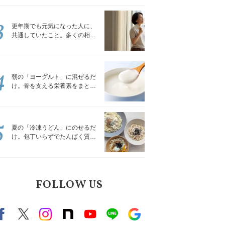
トレッチ」
3
更年期でも元気になった人に、
共通していたこと。多くの相談
を受けてきた私が言える、たっ
たひとつのこと
4
朝の「ヨーグルト」に混ぜるだ
け。骨を支える栄養素をまとめ
て補える食材3選｜管理栄養士が
解説
5
夏の「冷凍うどん」にのせるだ
け。包丁いらずでたんぱく質を
補える組み合わせ3選｜管理栄養
士が解説
FOLLOW US
Facebook
X（旧twitter）
instagram
note
Youtube
line
Google