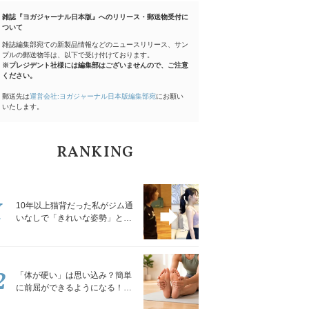
雑誌『ヨガジャーナル日本版』へのリリース・郵送物受付に
ついて
雑誌編集部宛ての新製品情報などのニュースリリース、サン
プルの郵送物等は、以下で受け付けております。
※プレジデント社様には編集部はございませんので、ご注意
ください。
郵送先は
運営会社:ヨガジャーナル日本版編集部宛
にお願い
いたします。
RANKING
1
10年以上猫背だった私がジム通
いなしで「きれいな姿勢」と褒
められるようになった秘密の習
慣
2
「体が硬い」は思い込み？簡単
に前屈ができるようになる！腿
裏を少しずつゆるめる「前屈ス