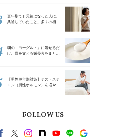
トレッチ」
3
更年期でも元気になった人に、
共通していたこと。多くの相談
を受けてきた私が言える、たっ
たひとつのこと
4
朝の「ヨーグルト」に混ぜるだ
け。骨を支える栄養素をまとめ
て補える食材3選｜管理栄養士が
解説
5
【男性更年期対策】テストステ
ロン（男性ホルモン）を増やす
「５つの食品」
FOLLOW US
Facebook
X（旧twitter）
instagram
note
Youtube
line
Google