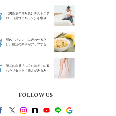
解説
3
【男性更年期対策】テストステ
ロン（男性ホルモン）を増やす
「５つの食品」
4
朝の「バナナ」に合わせるだ
け。腸活の効率がアップする食
べ方3選｜食の専門家が解説
5
第二の心臓「ふくらはぎ」の疲
れをリセット！硬さがみるみる
ほぐれる「壁を使ってできる簡
単ストレッチ」
FOLLOW US
Facebook
X（旧twitter）
instagram
note
Youtube
line
Google