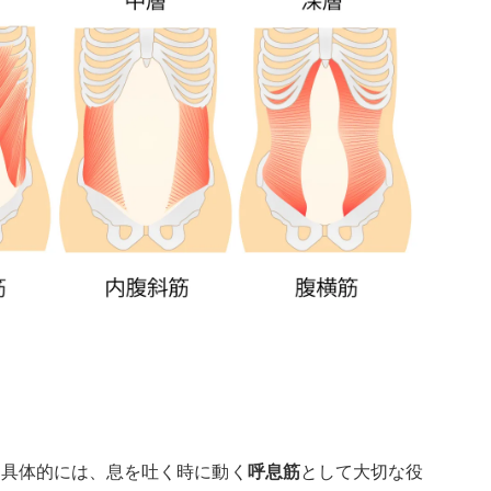
、具体的には、息を吐く時に動く
呼息筋
として大切な役