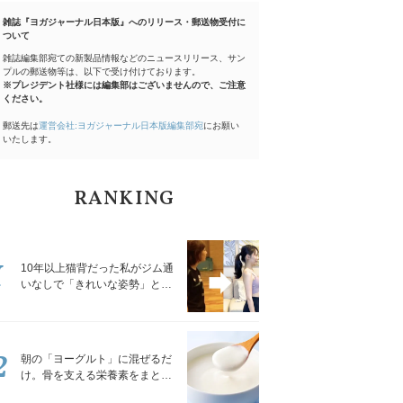
雑誌『ヨガジャーナル日本版』へのリリース・郵送物受付に
ついて
雑誌編集部宛ての新製品情報などのニュースリリース、サン
プルの郵送物等は、以下で受け付けております。
※プレジデント社様には編集部はございませんので、ご注意
ください。
郵送先は
運営会社:ヨガジャーナル日本版編集部宛
にお願い
いたします。
RANKING
1
10年以上猫背だった私がジム通
いなしで「きれいな姿勢」と褒
められるようになった秘密の習
慣
2
朝の「ヨーグルト」に混ぜるだ
け。骨を支える栄養素をまとめ
て補える食材3選｜管理栄養士が