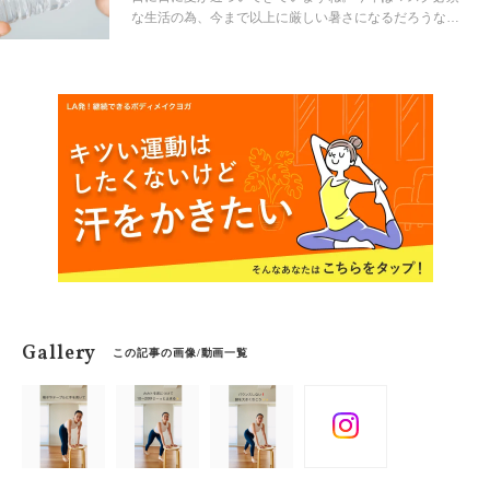
「腓腹筋」をゆるめる方法を教えてもらいました。
な生活の為、今まで以上に厳しい暑さになるだろうなん
て事も聞きます。いつも以上に水分補給が大切になって
きます。ヨガでも水分補給はとても大切な事です。あ
れ、いつとれば良いのだろうと迷ってしまったり飲み損
なってしまうなんて事ないでしょうか。夏本番を迎える
前に、水分補給のタイミングを知っていきましょう。
Gallery
この記事の画像/動画一覧