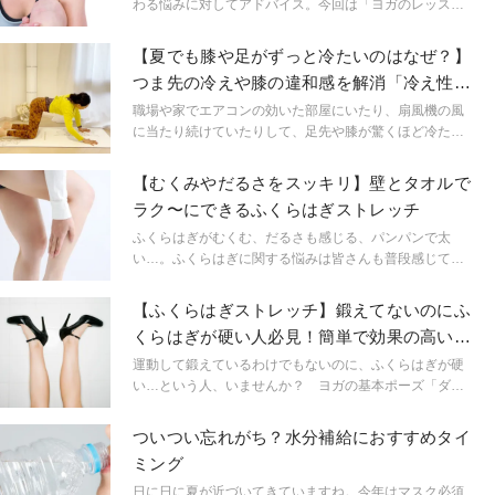
わる悩みに対してアドバイス。今回は「ヨガのレッスン
中に脚がつる」というビギナーのお悩みに回答。
【夏でも膝や足がずっと冷たいのはなぜ？】
つま先の冷えや膝の違和感を解消「冷え性改
善ストレッチ」
職場や家でエアコンの効いた部屋にいたり、扇風機の風
に当たり続けていたりして、足先や膝が驚くほど冷たく
なっていること、ありませんか？ 血行を促進する冷え
性対策ヨガを学びましょう。
【むくみやだるさをスッキリ】壁とタオルで
ラク〜にできるふくらはぎストレッチ
ふくらはぎがむくむ、だるさも感じる、パンパンで太
い…。ふくらはぎに関する悩みは皆さんも普段感じてい
るのではないでしょうか？今回はストレッチする時間が
あまり取れないという人や、辛いのはちょっとと思う人
【ふくらはぎストレッチ】鍛えてないのにふ
でも簡単に行える壁とタオルを使った楽々ストレッチを
くらはぎが硬い人必見！簡単で効果の高いや
紹介します。
り方とは
運動して鍛えているわけでもないのに、ふくらはぎが硬
い…という人、いませんか？ ヨガの基本ポーズ「ダウ
ンドッグ」をするとかかとがつかないという人も、ふく
らはぎの筋肉が硬くなっていることが考えられます。
ついつい忘れがち？水分補給におすすめタイ
「スタジオ・ヨギー」のエグゼクティブ・ディレクター
ミング
で、大ヒットアプリ「寝たまんまヨガ」の監修者でもあ
るキミ先生に、ふくらはぎの筋肉である「ヒラメ筋」と
日に日に夏が近づいてきていますね。今年はマスク必須