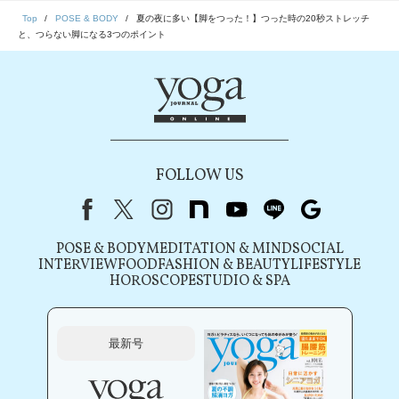
Top
POSE & BODY
夏の夜に多い【脚をつった！】つった時の20秒ストレッチ
と、つらない脚になる3つのポイント
FOLLOW US
Facebook
X（旧Twitter）
instagram
note
youtube
line
Google
POSE & BODY
MEDITATION & MIND
SOCIAL
INTERVIEW
FOOD
FASHION & BEAUTY
LIFESTYLE
HOROSCOPE
STUDIO & SPA
最新号