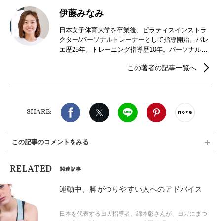
伊藤みなみ
日本女子体育大学を卒業後、ピラティスインストラ
クター/パーソナルトレーナーとして指導開始。バレ
エ歴25年。トレーニング指導歴10年。パーソナルト
レーニングサロンitomii代表。企業での講師業やライ
この著者の記事一覧へ
ブ配信も行っている。しなやかに動く体作りをモッ
トーに、初心者でも無理なくできる・体が変わるエ
クササイズを発信中。
Facebook
X（旧twitter）
LINE
Pinterest
noteで
SHARE:
この記事のコメントをみる
RELATED
関連記事
運動中、脚がつりやすい人へのアドバイス
日本を代表するヨガ指導者、綿本彰さんが、ヨガにまつ