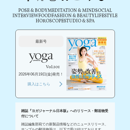
POSE & BODY
MEDITATION & MIND
SOCIAL
INTERVIEW
FOOD
FASHION & BEAUTY
LIFESTYLE
HOROSCOPE
STUDIO & SPA
最新号
Vol.101
2026年06月19日(金)発売！
購入はこちら
雑誌『ヨガジャーナル日本版』へのリリース・郵送物受
付について
雑誌編集部宛ての新製品情報などのニュースリリース、
サンプルの郵送物等は、以下で受け付けております。