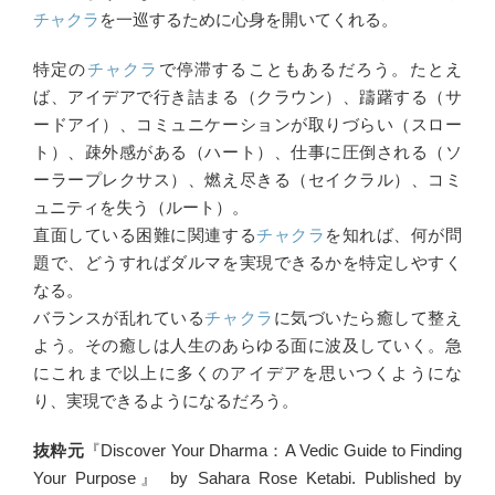
チャクラ
を一巡するために心身を開いてくれる。
特定の
チャクラ
で停滞することもあるだろう。たとえ
ば、アイデアで行き詰まる（クラウン）、躊躇する（サ
ードアイ）、コミュニケーションが取りづらい（スロー
ト）、疎外感がある（ハート）、仕事に圧倒される（ソ
ーラープレクサス）、燃え尽きる（セイクラル）、コミ
ュニティを失う（ルート）。
直面している困難に関連する
チャクラ
を知れば、何が問
題で、どうすればダルマを実現できるかを特定しやすく
なる。
バランスが乱れている
チャクラ
に気づいたら癒して整え
よう。その癒しは人生のあらゆる面に波及していく。急
にこれまで以上に多くのアイデアを思いつくようにな
り、実現できるようになるだろう。
抜粋元
『Discover Your Dharma：A Vedic Guide to Finding
Your Purpose』 by Sahara Rose Ketabi. Published by