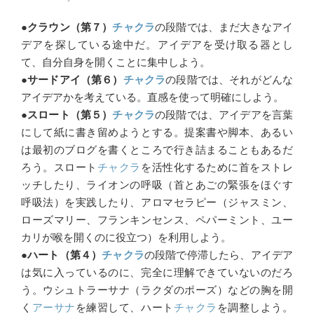
●クラウン（第７）
チャクラ
の段階では、まだ大きなアイ
デアを探している途中だ。アイデアを受け取る器とし
て、自分自身を開くことに集中しよう。
●サードアイ（第６）
チャクラ
の段階では、それがどんな
アイデアかを考えている。直感を使って明確にしよう。
●スロート（第５）
チャクラ
の段階では、アイデアを言葉
にして紙に書き留めようとする。提案書や脚本、あるい
は最初のブログを書くところで行き詰まることもあるだ
ろう。スロート
チャクラ
を活性化するために首をストレ
ッチしたり、ライオンの呼吸（首とあごの緊張をほぐす
呼吸法）を実践したり、アロマセラピー（ジャスミン、
ローズマリー、フランキンセンス、ペパーミント、ユー
カリが喉を開くのに役立つ）を利用しよう。
●ハート（第４）
チャクラ
の段階で停滞したら、アイデア
は気に入っているのに、完全に理解できていないのだろ
う。ウシュトラーサナ（ラクダのポーズ）などの胸を開
く
アーサナ
を練習して、ハート
チャクラ
を調整しよう。