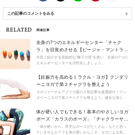
この記事のコメントをみる
RELATED
関連記事
全身の7つのエネルギーセンター「チャク
ラ」を目覚めさせる【ビージャ・マントラ瞑
想】やり方
今回ご紹介する原始的な“種子の音”を使い、全身の7つの
エネルギーセンターを活性化しましょう。
【妊娠力を高めるミラクル・ヨガ】クンダリ
ーニヨガで第２チャクラを整えよう
ヨガジャーナルアメリカ版の人気記事を厳選紹介！クン
ダリーニヨガで第２チャクラを整えよう。健全な体と変
化を受け入れる心をつくってくれる。
体が硬い人でもできる！基本のやさしいヨガ
ポーズ「カラスのポーズ」「チャクラーサ
ナ」
「体が硬いから、苦手なポーズがたくさん」などと思っ
ていませんか？でも体が硬いからこそ、ヨガによる気づ