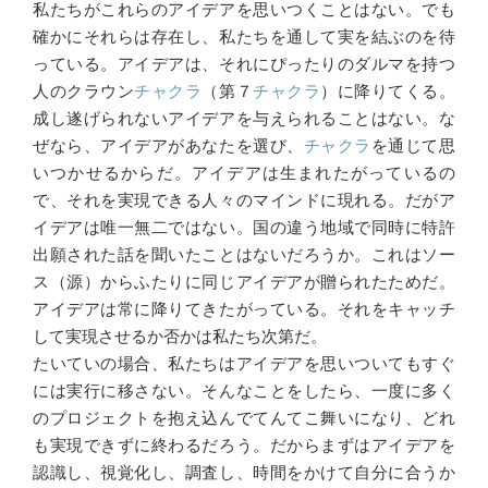
私たちがこれらのアイデアを思いつくことはない。でも
確かにそれらは存在し、私たちを通して実を結ぶのを待
っている。アイデアは、それにぴったりのダルマを持つ
人のクラウン
チャクラ
（第７
チャクラ
）に降りてくる。
成し遂げられないアイデアを与えられることはない。な
ぜなら、アイデアがあなたを選び、
チャクラ
を通じて思
いつかせるからだ。アイデアは生まれたがっているの
で、それを実現できる人々のマインドに現れる。だがア
イデアは唯一無二ではない。国の違う地域で同時に特許
出願された話を聞いたことはないだろうか。これはソー
ス（源）からふたりに同じアイデアが贈られたためだ。
アイデアは常に降りてきたがっている。それをキャッチ
して実現させるか否かは私たち次第だ。
たいていの場合、私たちはアイデアを思いついてもすぐ
には実行に移さない。そんなことをしたら、一度に多く
のプロジェクトを抱え込んでてんてこ舞いになり、どれ
も実現できずに終わるだろう。だからまずはアイデアを
認識し、視覚化し、調査し、時間をかけて自分に合うか