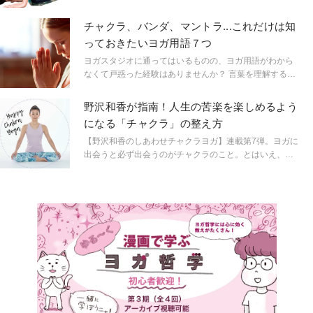
きを得やすいとも言えるのです。続けるうちに体の変化
を感じられる、基本のポーズを紹介します！
チャクラ、バンダ、マントラ...これだけは知
っておきたいヨガ用語７つ
ヨガスタジオに通ってはいるものの、ヨガ用語がわから
なくて戸惑った経験はありませんか？ 言葉を理解すると
ヨガが一歩深まりますよ！ ヨガインストラクターの仁平
美香先生に教えてもらいました。
野沢和香が指南！人生の苦楽を楽しめるよう
になる「チャクラ」の整え方
【野沢和香のしあわせチャクラヨガ】連載第7弾。ヨガに
出会うと必ず出会うのがチャクラのこと。とはいえ、な
かなか学ぶ機会もないし、スピリチュアルで難しそ
う……と尻込みしがち。そこで、チャクラについて学
び、知ることで自分をより深く知ることができ、自分を
癒すことにもなるという野沢和香さんに、チャクラのこ
とを教えてもらいました。