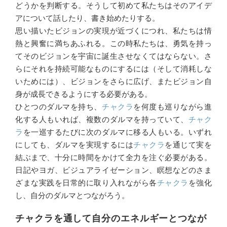
どうかを判断する。そうして初めて私たちはそのアイデ
アについて話したり、書き始めたりする。
思い描いたビジョンの実現が近づくにつれ、私たちは情
熱と興奮に満ちあふれる。この時私たちは、勇気を持っ
てそのビジョンを宇宙に誕生させなくてはならない。さ
らにそれを持続可能なものにするには（そして消耗しな
いためには）、ビジョンをさらに広げ、またビジョン自
身が成長できるようにする必要がある。
ひとつのダルマを持ち、
チャクラ
を何度も巡りながら進
化する人もいれば、複数のダルマを持っていて、
チャク
ラ
を一巡するたびに次のダルマに移る人もいる。いずれ
にしても、ダルマを実現するには
チャクラ
を通じて実を
結ぶまで、十分に時間をかけて全力を注ぐ必要がある。
日記やヨガ、ビジュアライゼーション、瞑想などのさま
ざまな実践を日常的に取り入れながら各
チャクラ
を強化
し、自分のダルマとつながろう。
チャクラを通して自分のエネルギーとつなが