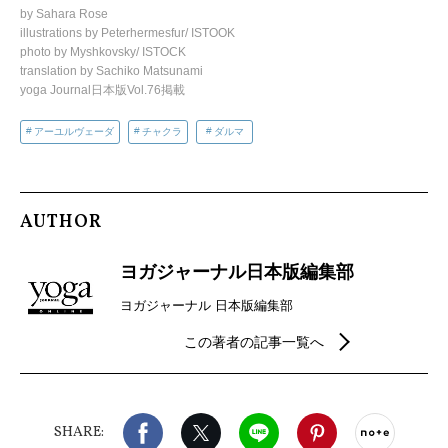
by Sahara Rose
illustrations by Peterhermesfur/ ISTOOK
photo by Myshkovsky/ ISTOCK
translation by Sachiko Matsunami
yoga Journal日本版Vol.76掲載
アーユルヴェーダ
チャクラ
ダルマ
AUTHOR
ヨガジャーナル日本版編集部
ヨガジャーナル 日本版編集部
この著者の記事一覧へ
Facebook
X（旧twitter）
LINE
Pinterest
noteで
SHARE: