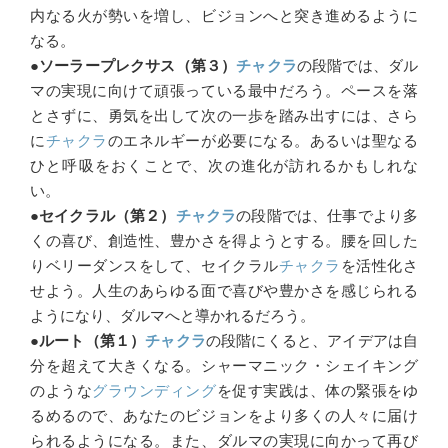
内なる火が勢いを増し、ビジョンへと突き進めるように
なる。
●ソーラープレクサス（第３）
チャクラ
の段階では、ダル
マの実現に向けて頑張っている最中だろう。ペースを落
とさずに、勇気を出して次の一歩を踏み出すには、さら
に
チャクラ
のエネルギーが必要になる。あるいは聖なる
ひと呼吸をおくことで、次の進化が訪れるかもしれな
い。
●セイクラル（第２）
チャクラ
の段階では、仕事でより多
くの喜び、創造性、豊かさを得ようとする。腰を回した
りベリーダンスをして、セイクラル
チャクラ
を活性化さ
せよう。人生のあらゆる面で喜びや豊かさを感じられる
ようになり、ダルマへと導かれるだろう。
●ルート（第１）
チャクラ
の段階にくると、アイデアは自
分を超えて大きくなる。シャーマニック・シェイキング
のような
グラウンディング
を促す実践は、体の緊張をゆ
るめるので、あなたのビジョンをより多くの人々に届け
られるようになる。また、ダルマの実現に向かって再び