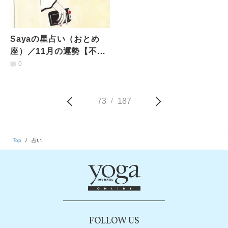
Sayaの星占い（おとめ
座）／11月の運勢【不信
感のある人と向き合っ
0
て。ゲストも増えてく
る】
73
187
/
Top
占い
FOLLOW US