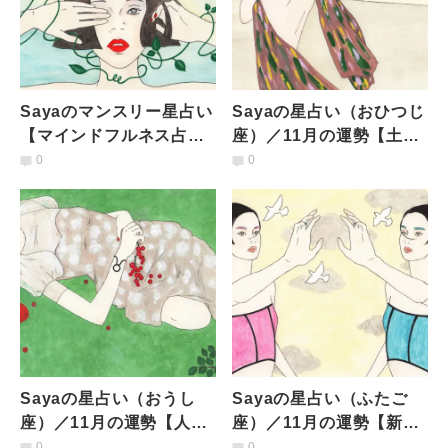
Sayaのマンスリー星占い
Sayaの星占い（おひつじ
【マインドフルネス占星
座）／11月の運勢【土星
術】12星座共通／11月の
が順行し話がまとまる人
0
0
運勢
間関係は心地よいもの
に】
Sayaの星占い（おうし
Sayaの星占い（ふたご
座）／11月の運勢【人間
座）／11月の運勢【新し
関係は好転 大切な人との
い出会いと別れ。相手と
0
0