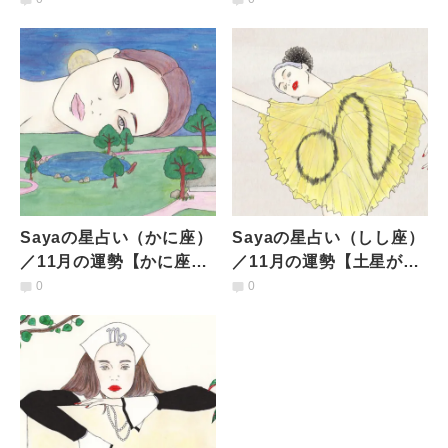
関係も一歩前進】
も率直に話し合って】
Sayaの星占い（かに座）
Sayaの星占い（しし座）
／11月の運勢【かに座さ
／11月の運勢【土星が
んの「温かく親切なエネ
「順行」し、不安感も。
0
0
ルギー」をみなが求め
チームとの交流を大切
る】
に】