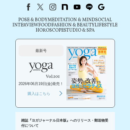
Facebook
X（旧Twitter）
instagram
note
youtube
line
Google
POSE & BODY
MEDITATION & MIND
SOCIAL
INTERVIEW
FOOD
FASHION & BEAUTY
LIFESTYLE
HOROSCOPE
STUDIO & SPA
最新号
Vol.101
2026年06月19日(金)発売！
購入はこちら
雑誌『ヨガジャーナル日本版』へのリリース・郵送物受
付について