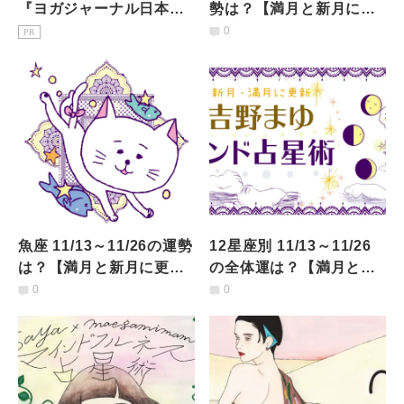
『ヨガジャーナル日本
勢は？【満月と新月に更
版』予約購読のご案内
新！インド占星術】
0
PR
魚座 11/13～11/26の運勢
12星座別 11/13～11/26
は？【満月と新月に更
の全体運は？【満月と新
新！インド占星術】
月に更新！インド占星
0
0
術】