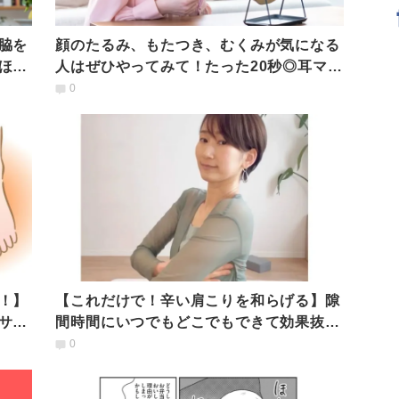
脇を
顔のたるみ、もたつき、むくみが気になる
ほぐ
人はぜひやってみて！たった20秒◎耳マッ
サージのやり方
0
！】
【これだけで！辛い肩こりを和らげる】隙
サー
間時間にいつでもどこでもできて効果抜群
「脇の下ほぐし」
0