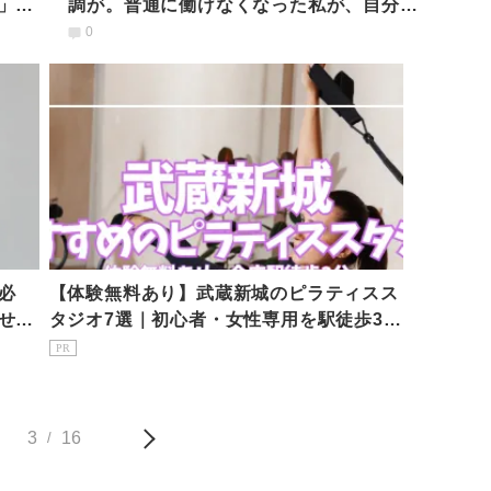
」に
調が。普通に働けなくなった私が、自分を
取り戻すご自愛ごはん
0
必
【体験無料あり】武蔵新城のピラティスス
せる
タジオ7選｜初心者・女性専用を駅徒歩3分
で比較
PR
3
16
/