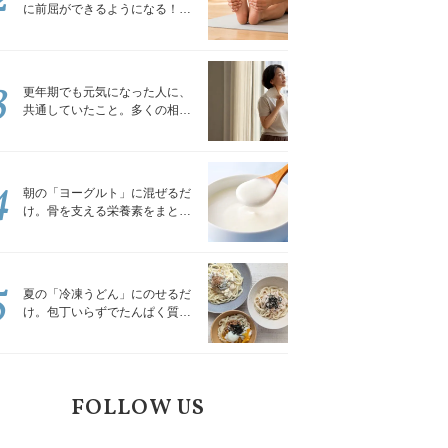
に前屈ができるようになる！腿
裏を少しずつゆるめる「前屈ス
トレッチ」
3
更年期でも元気になった人に、
共通していたこと。多くの相談
を受けてきた私が言える、たっ
たひとつのこと
4
朝の「ヨーグルト」に混ぜるだ
け。骨を支える栄養素をまとめ
て補える食材3選｜管理栄養士が
解説
5
夏の「冷凍うどん」にのせるだ
け。包丁いらずでたんぱく質を
補える組み合わせ3選｜管理栄養
士が解説
FOLLOW US