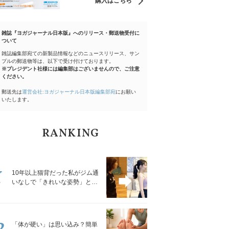
購入はこちら
雑誌『ヨガジャーナル日本版』へのリリース・郵送物受付に
ついて
雑誌編集部宛ての新製品情報などのニュースリリース、サン
プルの郵送物等は、以下で受け付けております。
※プレジデント社様には編集部はございませんので、ご注意
ください。
郵送先は
運営会社:ヨガジャーナル日本版編集部宛
にお願い
いたします。
RANKING
1
10年以上猫背だった私がジム通
いなしで「きれいな姿勢」と褒
められるようになった秘密の習
慣
2
「体が硬い」は思い込み？簡単