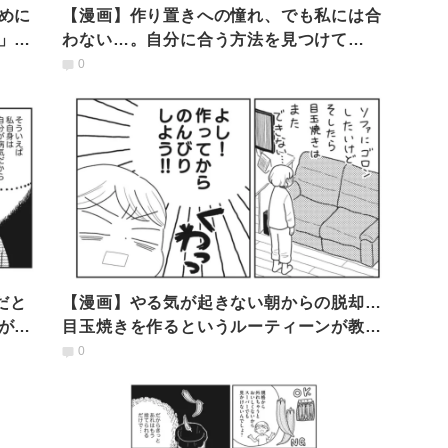
めに
【漫画】作り置きへの憧れ、でも私には合
」料
わない…。自分に合う方法を見つけて
「私」を大事にすること
0
だと
【漫画】やる気が起きない朝からの脱却…
がで
目玉焼きを作るというルーティーンが教え
てくれた「気付き」
0