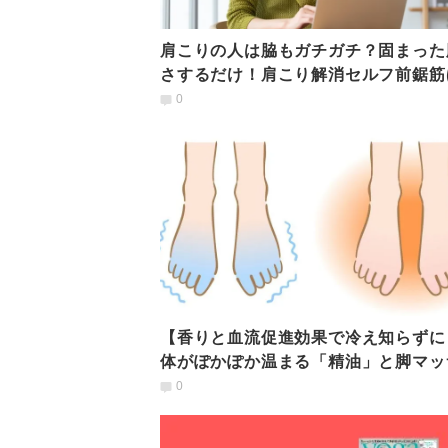
肩こりの人は脇もガチガチ？固まった
さするだけ！肩こり解消セルフ前鋸筋
し
0
【香りと血流促進効果で冷え知らずに
体がぽかぽか温まる「精油」と脚マッ
ジの効果的なやり方
0