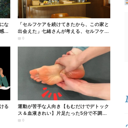
にな
「セルフケアを続けてきたから、この家と
感じ
出会えた」七緒さんが考える、セルフケア
と理想の暮らし
0
ける
運動が苦手な人向き【もむだけでデトック
ス＆血液きれい】片足たった5分で不調を
改善できる足もみ
0