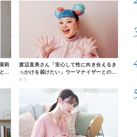
茉莉
渡辺直美さん「安心して性に向き合えるき
とと
っかけを届けたい」ウーマナイザーとのコ
ラボで想いを語る
0