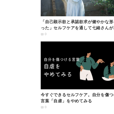
「自己顕示欲と承認欲求が健やかな形
った」セルフケアを通して七緒さんが
た、心と体の変化とは
0
今すぐできるセルフケア。自分を傷つ
言葉「自虐」をやめてみる
0