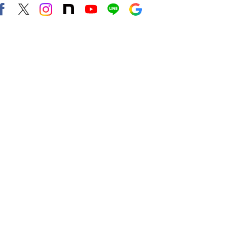
Facebook
X（旧twitter）
instagram
note
Youtube
line
Google