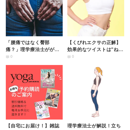
「腰痛ではなく臀部
【くびれエクサの正解】
痛？」理学療法士がが教
効果的なツイストは"ねじ
える【腰からお尻の痛み
りすぎない"！早くくびれ
0
0
に劇的に効く】簡単エク
を作る方法
ササイズ
【自宅にお届け！】雑誌
理学療法士が解説！立ち