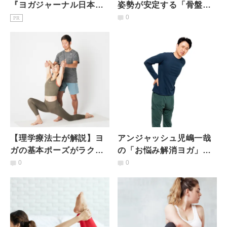
『ヨガジャーナル日本
姿勢が安定する「骨盤ニ
版』予約購読のご案内
ュートラル」はどんな状
0
PR
態？【まっすぐな姿勢の
作り方】
【理学療法士が解説】ヨ
アンジャッシュ児嶋一哉
ガの基本ポーズがラクに
の「お悩み解消ヨガ」長
なる「背骨」の動かし方
時間座りっぱなしで腰が
0
0
痛い…を解決するポーズ
は？