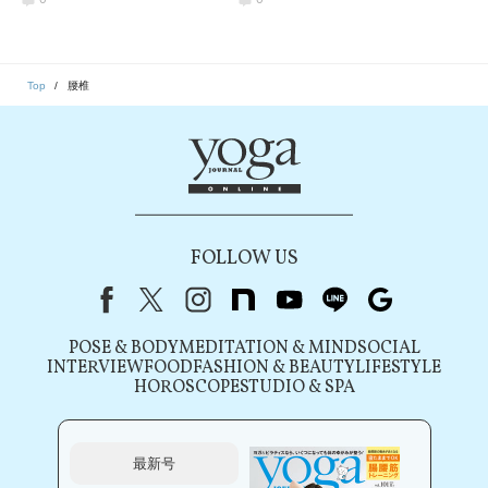
改善】胸の動きを良くす
るヨガ
Top
腰椎
FOLLOW US
Facebook
X（旧Twitter）
instagram
note
youtube
line
Google
POSE & BODY
MEDITATION & MIND
SOCIAL
INTERVIEW
FOOD
FASHION & BEAUTY
LIFESTYLE
HOROSCOPE
STUDIO & SPA
最新号