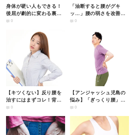
身体が硬い人もできる！
「油断すると腰がグキ
後屈が劇的に変わる裏技
ッ…」腰の弱さを改善！
【カップリングモーショ
根本予防の肝「腰方形
0
0
ンを利用する】練習法
筋」を使うストレッチ＆
エクサ
【キツくない】反り腰を
【アンジャッシュ児島の
治すにはまずコレ！背中
悩み】「ぎっくり腰」の
＆腰の緊張を取る「背中
痛みを軽減！体が硬い人
0
0
呼吸」とは？
向けカンタン指圧＆ヨガ
ポーズ