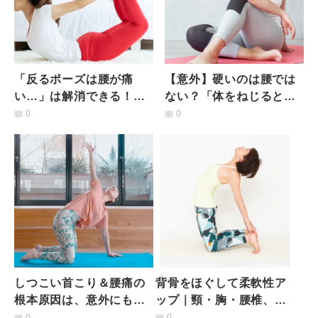
「反るポーズは腰が痛
【意外】硬いのは腰では
い…」は解消できる！弓
ない？「体をねじると腰
のポーズへの3ステップ
が痛くなる人」が固まり
0
0
がちな体の部位は
しつこい首こり＆腰痛の
背骨をほぐして柔軟性ア
根本原因は、意外にも
ップ｜頸・胸・腰椎、仙
「胸」？【首こり・腰痛
骨の体操法とは
0
0