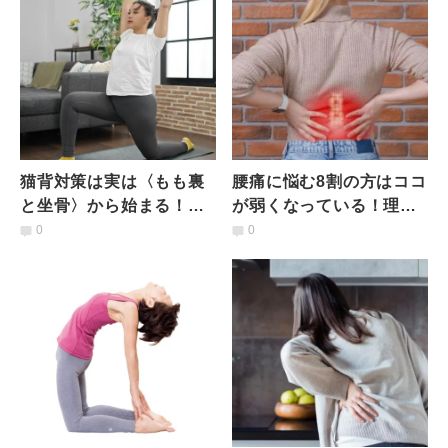
猫背対策は実は〈もも裏
腰痛に悩む8割の方はココ
と坐骨〉から始まる！大
が弱くなっている！理学
腰筋をゆるめて美姿勢、
療法士監修「多裂筋の鍛
0
0
美脚になる大腰筋ストレ
え方」
ッチ