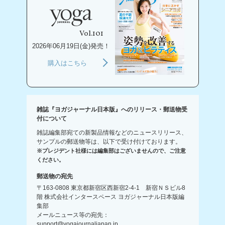
Vol.101
2026年06月19日(金)発売！
購入はこちら
雑誌『ヨガジャーナル日本版』へのリリース・郵送物受
付について
雑誌編集部宛ての新製品情報などのニュースリリース、
サンプルの郵送物等は、以下で受け付けております。
※プレジデント社様には編集部はございませんので、ご注意
ください。
郵送物の宛先
〒163-0808 東京都新宿区西新宿2-4-1 新宿ＮＳビル8
階 株式会社インタースペース ヨガジャーナル日本版編
集部
メールニュース等の宛先：
support@yogajournaljapan.jp