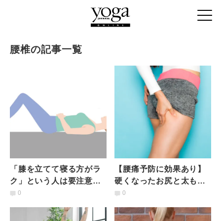
腰椎の記事一覧
「膝を立てて寝る方がラ
【腰痛予防に効果あり】
ク」という人は要注意？
硬くなったお尻と太もも
インストラクターも実
の裏が気持ちよくほぐれ
0
0
践、腰まわりゆるゆるス
るストレッチ
トレッチ