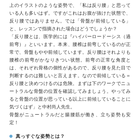
上のイラストのような姿勢で、「私は反り腰」と思って
いる人も多いはず。ですがこれはお腹が抜けた状態で、
反り腰ではありません。では「骨盤が前傾している」
と、レッスンで指摘された場合はどうでしょうか？
「反り腰とは、医学的には『ハイパーロードーシス（過
前弯）』といいます。本来、腰椎は前弯しているのが正
常で、骨盤もやや前傾しています。反り腰はそれよりも
腰椎の前弯がかなりきつい状態。前弯の正常な角度と
は、それぞれ骨格の個性があるので、反り腰を見た目で
判断するのは難しいと言えます。なので前傾している＝
反り腰と決めつけるのは危険。まずは下のワークでニュ
ートラルな骨盤の位置を確認してみましょう。やってみ
ると骨盤の位置が思っている以上に前傾していることに
気づくはず」と中村尚人先生。
骨盤がニュートラルだと腸腰筋が働き、立ち姿勢も安
定！
真っすぐな姿勢とは？