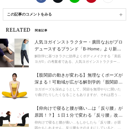
この記事のコメントをみる
RELATED
関連記事
人気ヨガインストラクター・廣田なおがプロ
デュースするブランド「B-Home」より新作
登場
解剖学に基づきラクに効率よくボディメイクする「美筋
ヨガ©︎」の考案者である、人気ヨガインストラクター・
廣田なおさんがプロデュースするヨガスポーツウェアブ
ランド「B-Home」から新作が到着しました。
【股関節の動きが変わる】無理なくポーズが
深まる！可動域が広がる解剖学的「股関節の
動かし方」
ヨガポーズを深めようとして、関節を無理やりに開いた
り曲げたりしたくなることもありますが、それは思う以
上に、関節を痛めるリスクが大きいもの。関節まわりを
効果的にほぐして、安全に本来の可動域を引き出す、解
【仰向けで寝ると腰が痛い…は「反り腰」が
剖学的動かし方をぜひ覚えましょう!
原因！？】１日１分で変わる「反り腰」改善
ストレッチ２選
仰向けで寝ると腰が痛い…もしかしたら「反り腰」が原
因かもしれません。反り腰をそのままにしていると、腰