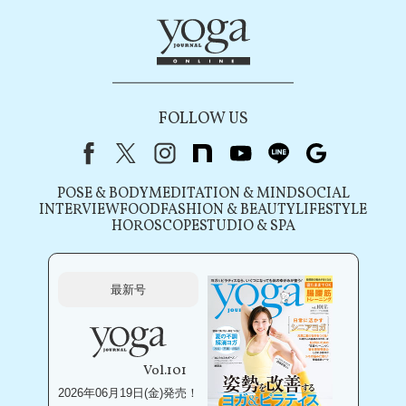
FOLLOW US
Facebook
X（旧Twitter）
instagram
note
youtube
line
Google
POSE & BODY
MEDITATION & MIND
SOCIAL
INTERVIEW
FOOD
FASHION & BEAUTY
LIFESTYLE
HOROSCOPE
STUDIO & SPA
最新号
Vol.101
2026年06月19日(金)発売！