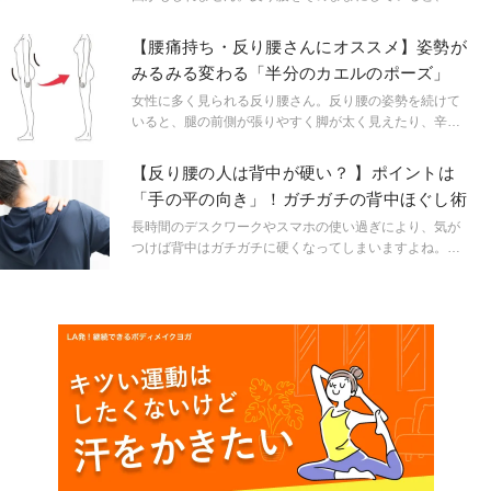
痛以外に股関節の硬さや太ももの太さにつながってしま
います。 今回は、反り腰を改善するストレッチを二つご
【腰痛持ち・反り腰さんにオススメ】姿勢が
紹介します。
みるみる変わる「半分のカエルのポーズ」
女性に多く見られる反り腰さん。反り腰の姿勢を続けて
いると、腿の前側が張りやすく脚が太く見えたり、辛い
腰痛などに繋がります。 反り腰を改善に効果的な半分の
カエルのポーズをご紹介します。
【反り腰の人は背中が硬い？ 】ポイントは
「手の平の向き」！ガチガチの背中ほぐし術
長時間のデスクワークやスマホの使い過ぎにより、気が
つけば背中はガチガチに硬くなってしまいますよね。大
人になればなるほど、背中の凝りが慢性化してしまい肩
をもんでも背伸びをしてもなかなか解決しない方も多い
と思います。 そして、このガチガチの背中は反り腰の原
因にもなる可能性があるのです。