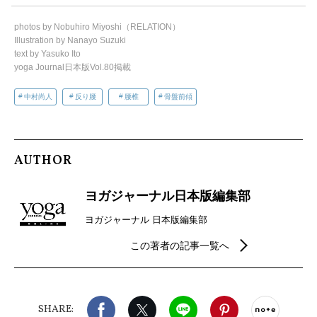
photos by Nobuhiro Miyoshi（RELATION）
Illustration by Nanayo Suzuki
text by Yasuko Ito
yoga Journal日本版Vol.80掲載
中村尚人
反り腰
腰椎
骨盤前傾
AUTHOR
ヨガジャーナル日本版編集部
ヨガジャーナル 日本版編集部
この著者の記事一覧へ
Facebook
X（旧twitter）
LINE
Pinterest
noteで
SHARE: