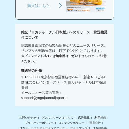
購入はこちら
雑誌『ヨガジャーナル日本版』へのリリース・郵送物受
付について
雑誌編集部宛ての新製品情報などのニュースリリース、
サンプルの郵送物等は、以下で受け付けております。
※プレジデント社様には編集部はございませんので、ご注意
ください。
郵送物の宛先
〒163-0808 東京都新宿区西新宿2-4-1 新宿ＮＳビル8
階 株式会社インタースペース ヨガジャーナル日本版編
集部
メールニュース等の宛先：
support@yogajournaljapan.jp
お問い合わせ
プレスリリースはこちら
広告掲載
利用規約
プライバシーポリシー
コンテンツポリシー
運営会社
ヨガジャーナルオンラインについて
サイトマップ
ヨガ語辞典