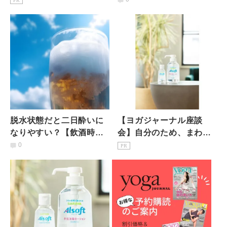
PR
に、もう一度手指の消毒
つまみレシピを管理栄養
習慣を見直そう
士が解説
脱水状態だと二日酔いに
【ヨガジャーナル座談
なりやすい？【飲酒時に
会】自分のため、まわり
知っておきたい水分補給
の人を守るため… これか
0
PR
のコツ】管理栄養士が解
らの消毒習慣について考
説
えよう