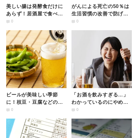
美しい腸は発酵食だけに
がんによる死亡の50％は
あらず！居酒屋で食べる
生活習慣の改善で防げる
なら…「腸の炎症 」を抑
可能性！今すぐやめるべ
0
0
える食材選びのポイント
きことは？米がん協会が
とは
警鐘
ビールが美味しい季節
「お酒を飲みすぎる…」
に！枝豆・豆腐などの
わかっているのにやめら
「大豆製品」をおつまみ
れないのはなぜ？飲み過
0
0
にするメリットを管理栄
ぎる原因と対処法｜心理
養士が考察
師が解説