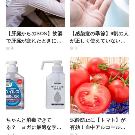
【肝臓からのSOS】飲酒
【感染症の季節】9割の人
で肝臓が疲れたときに出
が正しく使えていない？
るサインとは？適度な飲
アルコール消毒薬の正し
0
0
酒量や飲み過ぎたときの
い使い方｜薬剤師が解説
対処法
ちゃんと消毒できて
泥酔防止に【トマト】が
る？ ヨガに最適な季節
有効！血中アルコール濃
を思い切り楽しむため
度を下げる効能と簡単お
0