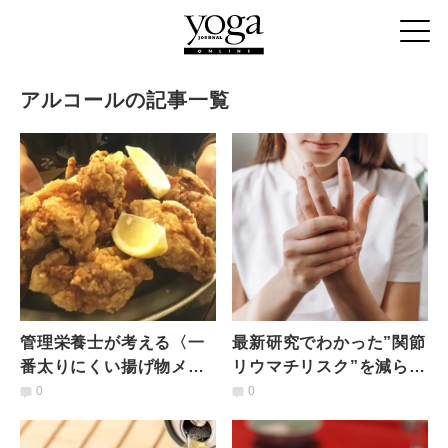
アルコールの記事一覧
管理栄養士が考える〈一
最新研究でわかった”関節
番太りにくい揚げ物メニ
リウマチリスク”を減らす
ュー〉は何か？油と衣の
3つの食材と意外にも控え
0
0
量で比較してみたとこ
た方がいい飲み物とは？
ろ…