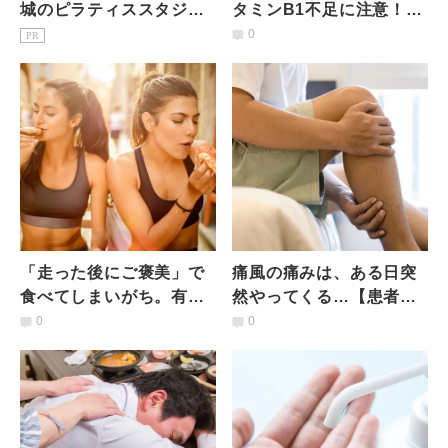
城のピラティススタジオ7
タミンB1不足に注意！】
選｜初心者・女性専用を
お酒を健康的に楽しみた
0
PR
駅徒歩3分で比較
い人が「食べるべき食
材」とは
「走った後にご褒美」で
痛風の痛みは、ある日突
食べてしまいがち。有酸
然やってくる…【患者数
素運動した後に食べない
は125万人】あなたの痛
0
0
ほうがいいものは？栄養
風危険度は？薬剤師が解
士が解説
説