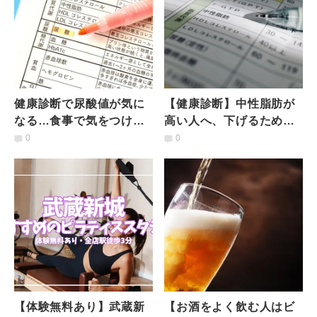
健康診断で尿酸値が気に
【健康診断】中性脂肪が
なる…食事で気をつける
高い人へ、下げるために
ことはある？尿酸値が高
意識したい食事のポイン
0
0
いときの対策｜管理栄養
トとは｜管理栄養士が紹
士が解説
介
【体験無料あり】武蔵新
【お酒をよく飲む人はビ