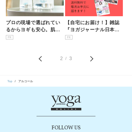
プロの現場で選ばれてい
【自宅にお届け！】雑誌
るからヨギも安心。肌へ
『ヨガジャーナル日本
の配慮と効果で選ぶなら
版』予約購読のご案内
PR
PR
「アルソフト」がおすす
め！
2
3
/
Top
アルコール
FOLLOW US