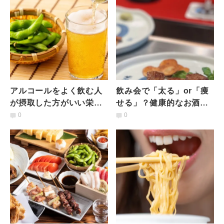
アルコールをよく飲む人
飲み会で「太る」or「痩
が摂取した方がいい栄養
せる」？健康的なお酒と
素とは？管理栄養士がお
最強おつまみガイド｜す
0
0
すすめしたいおつまみ3選
ぐに出るおつまみ編