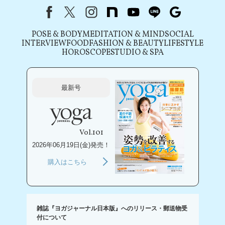
Facebook
X（旧Twitter）
instagram
note
youtube
line
Google
POSE & BODY
MEDITATION & MIND
SOCIAL
INTERVIEW
FOOD
FASHION & BEAUTY
LIFESTYLE
HOROSCOPE
STUDIO & SPA
最新号
Vol.101
2026年06月19日(金)発売！
購入はこちら
雑誌『ヨガジャーナル日本版』へのリリース・郵送物受
付について