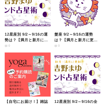
12星座別 9/2～9/16の運
蟹座 9/2～9/16の運勢
勢は？【満月と新月に更
は？【満月と新月に更
新！インド占星術】
新！インド占星術】
0
0
【自宅にお届け！】雑誌
12星座別 9/2～9/16の全