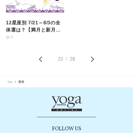
12星座別 7/21～8/3の全
体運は？【満月と新月に
更新！インド占星術】
0
22
28
/
Top
蟹座
FOLLOW US