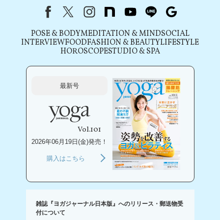
Facebook
X（旧Twitter）
instagram
note
youtube
line
Google
POSE & BODY
MEDITATION & MIND
SOCIAL
INTERVIEW
FOOD
FASHION & BEAUTY
LIFESTYLE
HOROSCOPE
STUDIO & SPA
最新号
Vol.101
2026年06月19日(金)発売！
購入はこちら
雑誌『ヨガジャーナル日本版』へのリリース・郵送物受
付について