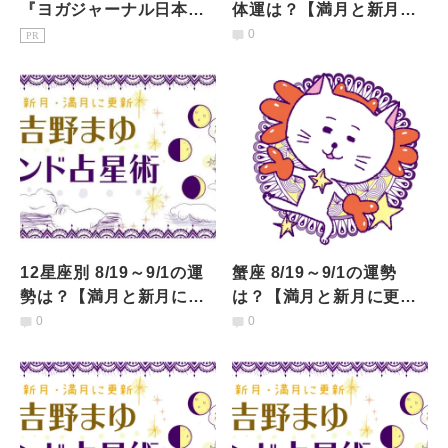
『ヨガジャーナル日本
体運は？【満月と新月に
版』予約購読のご案内
更新！インド占星術】
0
PR
12星座別 8/19～9/1の運
蟹座 8/19～9/1の運勢
勢は？【満月と新月に更
は？【満月と新月に更
新！インド占星術】
新！インド占星術】
0
0