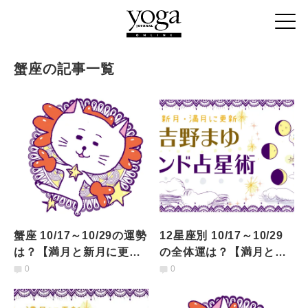
蟹座の記事一覧
蟹座 10/17～10/29の運勢
12星座別 10/17～10/29
は？【満月と新月に更
の全体運は？【満月と新
新！インド占星術】
月に更新！インド占星
0
0
術】