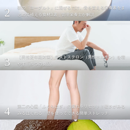
朝の「ヨーグルト」に混ぜるだけ。骨を支える栄養素をま
2
とめて補える食材3選｜管理栄養士が解説
【男性更年期対策】テストステロン（男性ホルモン）を増
3
やす「５つの食品」
第二の心臓「ふくらはぎ」の疲れをリセット！硬さがみる
4
みるほぐれる「壁を使ってできる簡単ストレッチ」