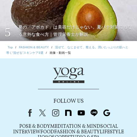
夏の「アボカド」は美容だけじゃない。夏バテ対策にもな
5
る意外な食べ方｜管理栄養士が解説
Top
FASHION & BEAUTY
混ぜて、なじませて、整える。潤いたっぷりの肌へと
導く“混ぜる”スキンケア3選
画像・動画一覧
FOLLOW US
Facebook
X（旧Twitter）
instagram
note
youtube
line
Google
POSE & BODY
MEDITATION & MIND
SOCIAL
INTERVIEW
FOOD
FASHION & BEAUTY
LIFESTYLE