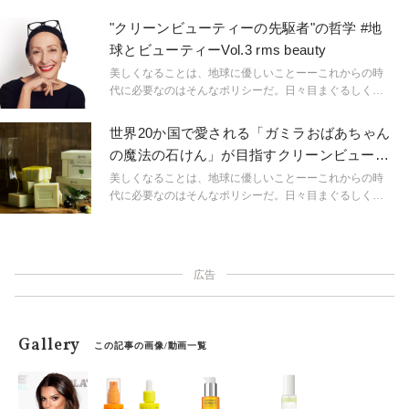
からこそ実践したいのが、1日の終わりの「保湿マスク」
＆日中のマスク下の肌の保湿対策の“24時間鉄壁の保湿ケ
"クリーンビューティーの先駆者"の哲学 #地
ア”だ。
球とビューティーVol.3 rms beauty
美しくなることは、地球に優しいことーーこれからの時
代に必要なのはそんなポリシーだ。日々目まぐるしく変
化する環境や世界情勢の中で、ビューティーに対するこ
れまでの価値観が大きく揺さぶられている現在。独自の
世界20か国で愛される「ガミラおばあちゃん
美を創造することにいち早く乗り出した先駆者たちに聞
の魔法の石けん」が目指すクリーンビューテ
く、ビューティービジネスと環境への取り組みとは。
ィ
美しくなることは、地球に優しいことーーこれからの時
代に必要なのはそんなポリシーだ。日々目まぐるしく変
化する環境や世界情勢の中で、ビューティーに対するこ
れまでの価値観が大きく揺さぶられている現在。独自の
美を創造することにいち早く乗り出した先駆者たちに聞
く、ビューティビジネスと環境への取り組みとは。
広告
Gallery
この記事の画像/動画一覧