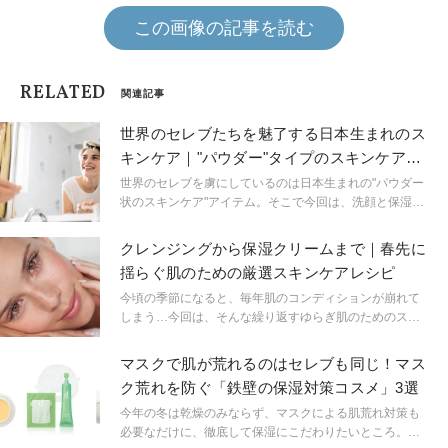
この画像の記事を読む
RELATED
関連記事
世界のセレブたちを魅了する日本生まれのス
キンケア｜"パウダー"タイプのスキンケアコ
スメ最前線
世界のセレブを虜にしているのは日本生まれの"パウダー
状のスキンケア"アイテム。そこで今回は、洗顔と保湿に
優れた効果を発揮するスキンケアパウダーに、今一度着
目してみたい。
クレンジングから保湿クリームまで｜春先に
揺らぐ肌のための厳選スキンケアレシピ
今頃の季節になると、毎年肌のコンディションが崩れて
しまう…今回は、そんな繰り返すゆらぎ肌のためのスキ
ンケアレシピを紹介しよう。
マスクで肌が荒れるのはセレブも同じ！マス
ク荒れを防ぐ「鉄壁の保湿対策コスメ」3選
今年の冬は乾燥のみならず、マスクによる肌荒れ対策も
必要なだけに、徹底して保湿にこだわりたいところ。だ