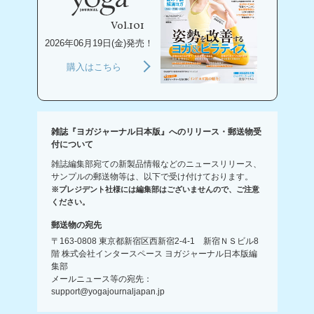
Vol.101
2026年06月19日(金)発売！
購入はこちら
雑誌『ヨガジャーナル日本版』へのリリース・郵送物受
付について
雑誌編集部宛ての新製品情報などのニュースリリース、
サンプルの郵送物等は、以下で受け付けております。
※プレジデント社様には編集部はございませんので、ご注意
ください。
郵送物の宛先
〒163-0808 東京都新宿区西新宿2-4-1 新宿ＮＳビル8
階 株式会社インタースペース ヨガジャーナル日本版編
集部
メールニュース等の宛先：
support@yogajournaljapan.jp