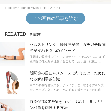
photo by Nobuhiro Miyoshi（RELATION）
この画像の記事を読む
RELATED
関連記事
ハムストリング・腸腰筋が鍵！ガチガチ股関
節が変わる２つのメソッド
股関節の柔軟性に悩んでいませんか？ そんな時は、まず
股関節の仕組みを理解することで、思い通りに動かしや
すくなりますよ。股関節の正しい情報を頭にインプット
し、無理のない動きで筋肉を養っていきましょう。今回
股関節の屈曲をスムーズに行うには｜ために
は「椅子のポーズ（ウトゥカターサナ）」が安定しない
なる解剖学的知識
原因となる筋肉と、そのアプローチ法をご紹介します！
重力の影響を意識できるようになると、動きを深めて安
全にポーズに入るためにどの筋肉を働かせてどの筋肉を
ゆるめるべきかわかるようになる。
血流促進&老廃物をゴッソリ流す｜５つのリ
ンパ節を刺激する方法