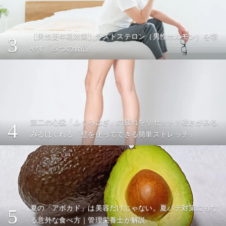
【男性更年期対策】テストステロン（男性ホルモン）を増
3
やす「５つの食品」
第二の心臓「ふくらはぎ」の疲れをリセット！硬さがみる
4
みるほぐれる「壁を使ってできる簡単ストレッチ」
夏の「アボカド」は美容だけじゃない。夏バテ対策にもな
5
る意外な食べ方｜管理栄養士が解説