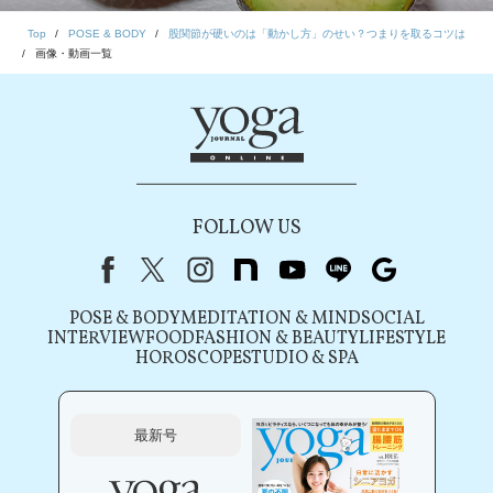
Top
POSE & BODY
股関節が硬いのは「動かし方」のせい？つまりを取るコツは
画像・動画一覧
FOLLOW US
Facebook
X（旧Twitter）
instagram
note
youtube
line
Google
POSE & BODY
MEDITATION & MIND
SOCIAL
INTERVIEW
FOOD
FASHION & BEAUTY
LIFESTYLE
HOROSCOPE
STUDIO & SPA
最新号