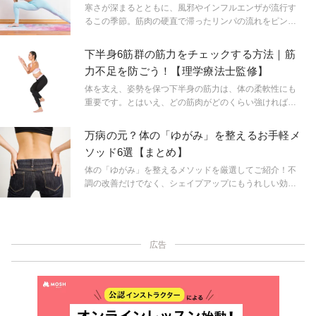
寒さが深まるとともに、風邪やインフルエンザが流行す
るこの季節。筋肉の硬直で滞ったリンパの流れをピンポ
イントに改善するヨガで免疫力を高め、ウイルスや細菌
を撃退する体をつくりましょう！
下半身6筋群の筋力をチェックする方法｜筋
力不足を防ごう！【理学療法士監修】
体を支え、姿勢を保つ下半身の筋力は、体の柔軟性にも
重要です。とはいえ、どの筋肉がどのくらい強ければい
いのかよくわからないですよね。そこで、理学療法士の
中村尚人先生にひと目でわかる下半身筋力チェック法を
万病の元？体の「ゆがみ」を整えるお手軽メ
教えていただきました。気づくことで弱点克服の第一歩
ソッド6選【まとめ】
を踏み出しましょう。
体の「ゆがみ」を整えるメソッドを厳選してご紹介！不
調の改善だけでなく、シェイプアップにもうれしい効果
が♪
広告