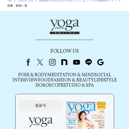
Top
LIFESTYLE
離婚後の共同育児を平和に行うには？～ヨガ的離婚ガイド～
画像・動画一覧
FOLLOW US
Facebook
X（旧Twitter）
instagram
note
youtube
line
Google
POSE & BODY
MEDITATION & MIND
SOCIAL
INTERVIEW
FOOD
FASHION & BEAUTY
LIFESTYLE
HOROSCOPE
STUDIO & SPA
最新号