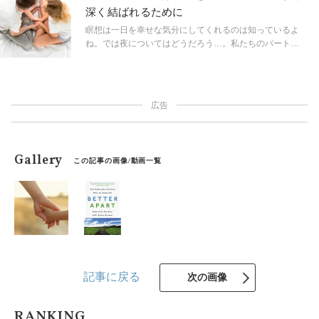
ル・マリが、あなたが前に進むのを手助けする方法を教
深く結ばれるために
えてくれた。
瞑想は一日を幸せな気分にしてくれるのは知っているよ
ね。では夜についてはどうだろう…。私たちのパートナ
ーであるメディテーション・スタジオのプラクティス
で、ベッドに行く前に、感覚への目覚めを強化しよう。
広告
Gallery
この記事の画像/動画一覧
記事に戻る
次の画像
RANKING