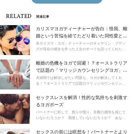
RELATED
関連記事
カリスマヨガティーチャーが告白：怪我、離
婚という苦悩を経てたどり着いた同性愛とい
う幸せ
米カリスマ・ヨガ・ティーチャーのキャサリン・ブディ
グが現在の彼女を作った人生のすべてを語ってくれた。
それは正真正銘、彼女の辿った軌跡だ。
離婚の危機をヨガで回避！？オーストラリア
で話題の「マリッジカウンセリングヨガ」と
は
夫婦間では解決しがたい問題も、ヨガが解決してくれ
る！？オーストラリアで話題のマリッジカウンセリング
ヨガは、一般的な形式のカップルカウンセリングよりも
相手への理解が増すと人気です。なぜなのでしょうか？
セックスレスを解消！性的な気持ちを刺激す
るヨガポーズ
パートナーに対して、怒りや憤り、非難の感情を感じて
いないだろうか？ 我慢していないだろうか？ あなた
が体の奥のほうにしまいこんだ欲求を目覚めさせたいな
ら、チャクラのパワーを借りてみよう。ヨガ指導者ジゼ
セックスの前には瞑想を！パートナーとより