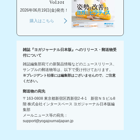
Vol.101
2026年06月19日(金)発売！
購入はこちら
雑誌『ヨガジャーナル日本版』へのリリース・郵送物受
付について
雑誌編集部宛ての新製品情報などのニュースリリース、
サンプルの郵送物等は、以下で受け付けております。
※プレジデント社様には編集部はございませんので、ご注意
ください。
郵送物の宛先
〒163-0808 東京都新宿区西新宿2-4-1 新宿ＮＳビル8
階 株式会社インタースペース ヨガジャーナル日本版編
集部
メールニュース等の宛先：
support@yogajournaljapan.jp