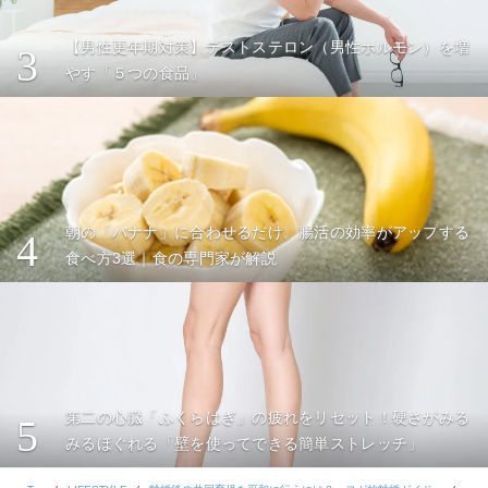
【男性更年期対策】テストステロン（男性ホルモン）を増
3
やす「５つの食品」
朝の「バナナ」に合わせるだけ。腸活の効率がアップする
4
食べ方3選｜食の専門家が解説
第二の心臓「ふくらはぎ」の疲れをリセット！硬さがみる
5
みるほぐれる「壁を使ってできる簡単ストレッチ」