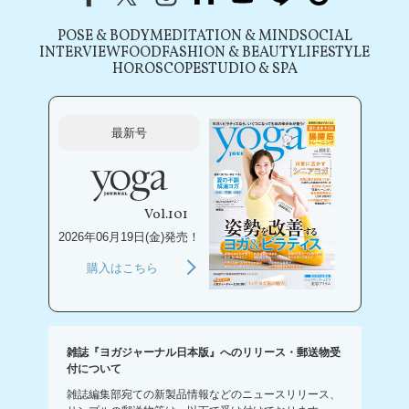
POSE & BODY
MEDITATION & MIND
SOCIAL
INTERVIEW
FOOD
FASHION & BEAUTY
LIFESTYLE
HOROSCOPE
STUDIO & SPA
最新号
Vol.101
2026年06月19日(金)発売！
購入はこちら
雑誌『ヨガジャーナル日本版』へのリリース・郵送物受
付について
雑誌編集部宛ての新製品情報などのニュースリリース、