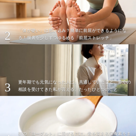
「体が硬い」は思い込み？簡単に前屈ができるようにな
2
る！腿裏を少しずつゆるめる「前屈ストレッチ」
更年期でも元気になった人に、共通していたこと。多くの
3
相談を受けてきた私が言える、たったひとつのこと
朝の「ヨーグルト」に混ぜるだけ。骨を支える栄養素をま