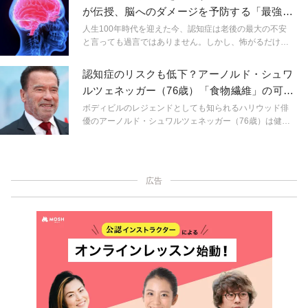
究によると、この習慣が認知症リスクを高めることが示
が伝授、脳へのダメージを予防する「最強野
された。
菜」トップ3
人生100年時代を迎えた今、認知症は老後の最大の不安
と言っても過言ではありません。しかし、怖がるだけで
いいのでしょうか。認知症の研究が進むなか、日々の食
事で発症リスクを下げられることがわかってきていま
認知症のリスクも低下？アーノルド・シュワ
す。そこで、認知症予防に効果的な食事法や、脳の老化
ルツェネッガー（76歳）「食物繊維」の可能
を防ぐ最強野菜について医学博士の岩崎真宏さんにうか
性について語る
がいました。
ボディビルのレジェンドとしても知られるハリウッド俳
優のアーノルド・シュワルツェネッガー（76歳）は健康
に対する知識が深い。自身のニュースレター『The Pump
Daily』では、フィットネス、栄養、ウェルネスのテーマ
を中心にファンに最新の情報を届けている。
広告