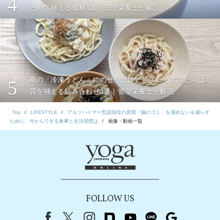
4
とめて補える食材3選｜管理栄養士が解説
夏の「冷凍うどん」にのせるだけ。包丁いらずでたんぱく
5
質を補える組み合わせ3選｜管理栄養士が解説
Top
LIFESTYLE
アルツハイマー型認知症の原因「脳のゴミ」を溜めない＆減らす
ために、今からできる食事と生活習慣は
画像・動画一覧
FOLLOW US
Facebook
X（旧Twitter）
instagram
note
youtube
line
Google