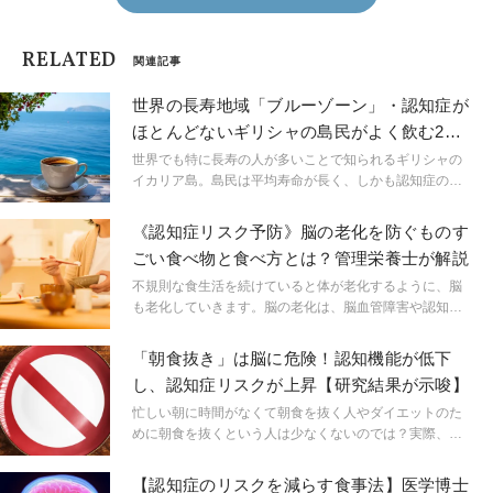
RELATED
関連記事
世界の長寿地域「ブルーゾーン」・認知症が
ほとんどないギリシャの島民がよく飲む2つ
の飲み物とは？
世界でも特に長寿の人が多いことで知られるギリシャの
イカリア島。島民は平均寿命が長く、しかも認知症の発
症率が極めて低いのが特徴だ。その秘密は、食生活やラ
イフスタイルにあると言われているが、今回注目したい
《認知症リスク予防》脳の老化を防ぐものす
のは島民が愛飲する2つの飲み物である。
ごい食べ物と食べ方とは？管理栄養士が解説
不規則な食生活を続けていると体が老化するように、脳
も老化していきます。脳の老化は、脳血管障害や認知症
を引き起こす原因となることもあり、食事を工夫して脳
の老化を防ぐことが大切です。そこで本記事では、脳の
「朝食抜き」は脳に危険！認知機能が低下
老化を防ぐ食べ物やその食べ方を紹介します。
し、認知症リスクが上昇【研究結果が示唆】
忙しい朝に時間がなくて朝食を抜く人やダイエットのた
めに朝食を抜くという人は少なくないのでは？実際、ア
メリカ政府のデータによると、アメリカの成人の約15%
が日常的に朝食を抜いているという。しかし、最新の研
【認知症のリスクを減らす食事法】医学博士