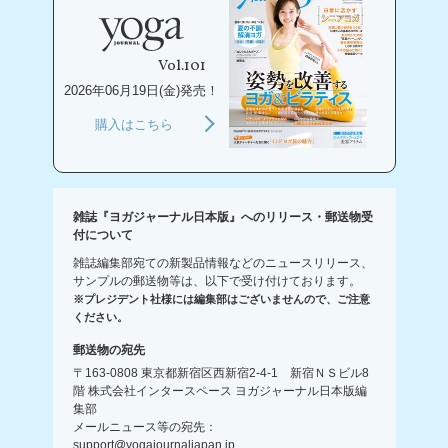
Vol.101
2026年06月19日(金)発売！
購入はこちら
雑誌『ヨガジャーナル日本版』へのリリース・郵送物受
付について
雑誌編集部宛ての新製品情報などのニュースリリース、
サンプルの郵送物等は、以下で受け付けております。
※プレジデント社様には編集部はございませんので、ご注意
ください。
郵送物の宛先
〒163-0808 東京都新宿区西新宿2-4-1 新宿ＮＳビル8
階 株式会社インタースペース ヨガジャーナル日本版編
集部
メールニュース等の宛先：
support@yogajournaljapan.jp