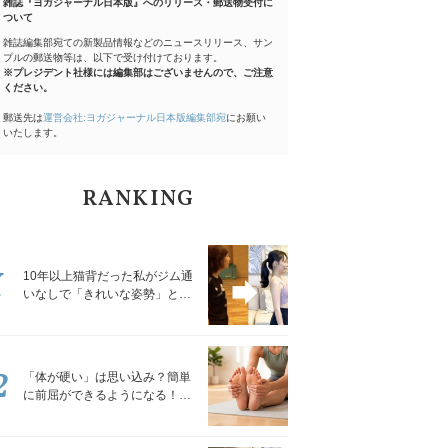
雑誌『ヨガジャーナル日本版』へのリリース・郵送物受付に
ついて
雑誌編集部宛ての新製品情報などのニュースリリース、サン
プルの郵送物等は、以下で受け付けております。
※プレジデント社様には編集部はございませんので、ご注意
ください。
郵送先は
運営会社:ヨガジャーナル日本版編集部宛
にお願い
いたします。
RANKING
1
10年以上猫背だった私がジム通
いなしで「きれいな姿勢」と褒
められるようになった秘密の習
慣
2
「体が硬い」は思い込み？簡単
に前屈ができるようになる！腿
裏を少しずつゆるめる「前屈ス
トレッチ」