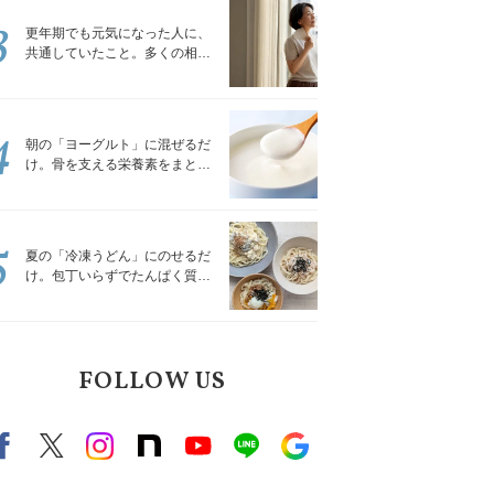
3
更年期でも元気になった人に、
共通していたこと。多くの相談
を受けてきた私が言える、たっ
たひとつのこと
4
朝の「ヨーグルト」に混ぜるだ
け。骨を支える栄養素をまとめ
て補える食材3選｜管理栄養士が
解説
5
夏の「冷凍うどん」にのせるだ
け。包丁いらずでたんぱく質を
補える組み合わせ3選｜管理栄養
士が解説
FOLLOW US
Facebook
X（旧twitter）
instagram
note
Youtube
line
Google