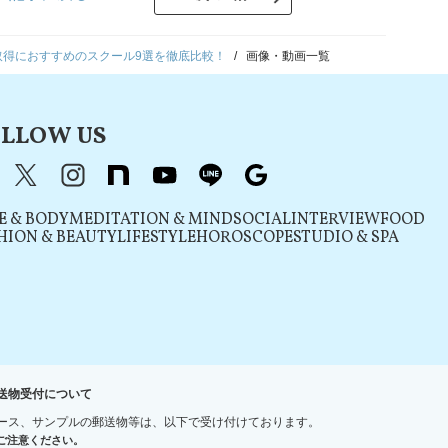
取得におすすめのスクール9選を徹底比較！
画像・動画一覧
LLOW US
acebook
X（旧Twitter）
instagram
note
youtube
line
Google
E & BODY
MEDITATION & MIND
SOCIAL
INTERVIEW
FOOD
HION & BEAUTY
LIFESTYLE
HOROSCOPE
STUDIO & SPA
送物受付について
ース、サンプルの郵送物等は、以下で受け付けております。
ご注意ください。