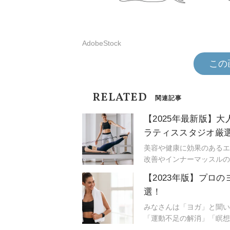
AdobeStock
この
RELATED
関連記事
【2025年最新版】
ラティススタジオ厳
美容や健康に効果のあるエ
改善やインナーマッスルの
初めて挑戦する方にとって
【2023年版】プロ
2025年最新のピラティ
選！
紹介します。皆さんが自信
ば幸いです。
みなさんは「ヨガ」と聞い
「運動不足の解消」「瞑想
さまざまな理由からヨガが