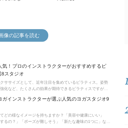
画像の記事を読む
大人気！プロのインストラクターがおすすめするピ
選8スタジオ
クササイズとして、近年注目を集めているピラティス。姿勢
強化など、たくさんの効果が期待できるピラティスですが、
は、スタジオ選びに悩むことも少なくありません。ここでは
のヨガインストラクターが選ぶ人気のヨガスタジオ9
ススタジオの中からプロのインストラクターが厳選した８教室を
を持って選べるピラティススタジオを見つける手助けとなれ
てどの様なイメージを持ちますか？「美容や健康にいい」
するの？」「ポーズが難しそう」「新たな趣味の1つに」など
気になっている方が多いようです。ヨガは事前に準備する物