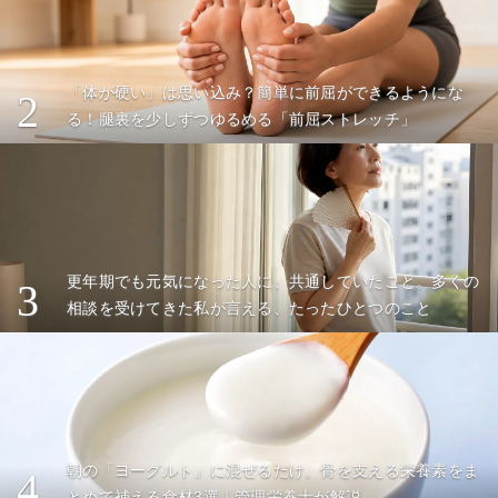
「体が硬い」は思い込み？簡単に前屈ができるようにな
2
る！腿裏を少しずつゆるめる「前屈ストレッチ」
更年期でも元気になった人に、共通していたこと。多くの
3
相談を受けてきた私が言える、たったひとつのこと
朝の「ヨーグルト」に混ぜるだけ。骨を支える栄養素をま
4
とめて補える食材3選｜管理栄養士が解説