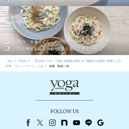
夏の「冷凍うどん」にのせるだけ。包丁いらずでたんぱく
5
質を補える組み合わせ3選｜管理栄養士が解説
Top
FOOD
「寝る前スマホ」で脳に老廃物が溜まる？脳疲労の原因と食事による
対策「ブレインフード」とは
画像・動画一覧
FOLLOW US
Facebook
X（旧Twitter）
instagram
note
youtube
line
Google