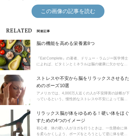
この画像の記事を読む
RELATED
関連記事
脳の機能を高める栄養素8つ
『Eat Complete』の著者、ドリュー・ラムジー医学博士
によれば、ビタミンとミネラルは脳の健康に欠かせない
が、中でも特に脳にじかに影響を及ぼす栄養素があると
いう。
ストレスや不安から脳をリラックスさせるた
めのポーズ10選
アメリカでは、4,000万人近くの人が不安障害の診断が下
っているという。慢性的なストレスや不安によって脳に
信号が送られ、体に大混乱が引き起こされる。流行して
いるリセット方法のかぎは… ヨガが握っている。ストレ
リラックス脳が体をゆるめる！硬い体をほぐ
スを緩和し、脳をリラックスさせるためのポーズを紹介
すための4つのイメージ
しよう。
初心者、体の硬い人がヨガを行うときは、一生懸命に体
を柔らかくしよう、ポーズをとろうとして逆に体を硬く