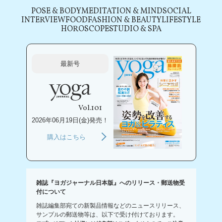
POSE & BODY
MEDITATION & MIND
SOCIAL
INTERVIEW
FOOD
FASHION & BEAUTY
LIFESTYLE
HOROSCOPE
STUDIO & SPA
最新号
Vol.101
2026年06月19日(金)発売！
購入はこちら
雑誌『ヨガジャーナル日本版』へのリリース・郵送物受
付について
雑誌編集部宛ての新製品情報などのニュースリリース、
サンプルの郵送物等は、以下で受け付けております。