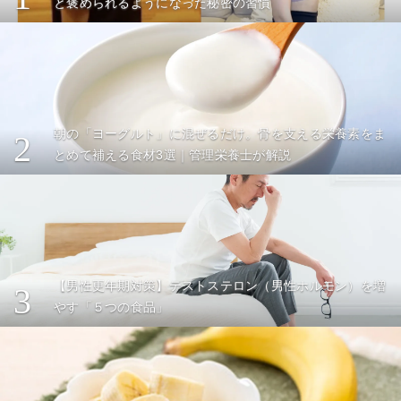
と褒められるようになった秘密の習慣
朝の「ヨーグルト」に混ぜるだけ。骨を支える栄養素をま
2
とめて補える食材3選｜管理栄養士が解説
【男性更年期対策】テストステロン（男性ホルモン）を増
3
やす「５つの食品」