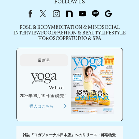
FOLLOW US
Facebook
X（旧Twitter）
instagram
note
youtube
line
Google
POSE & BODY
MEDITATION & MIND
SOCIAL
INTERVIEW
FOOD
FASHION & BEAUTY
LIFESTYLE
HOROSCOPE
STUDIO & SPA
最新号
Vol.101
2026年06月19日(金)発売！
購入はこちら
雑誌『ヨガジャーナル日本版』へのリリース・郵送物受