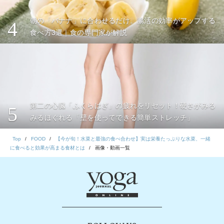
朝の「バナナ」に合わせるだけ。腸活の効率がアップする
4
食べ方3選｜食の専門家が解説
第二の心臓「ふくらはぎ」の疲れをリセット！硬さがみる
5
みるほぐれる「壁を使ってできる簡単ストレッチ」
Top
FOOD
【今が旬！水菜と最強の食べ合わせ】実は栄養たっぷりな水菜、一緒
に食べると効果が高まる食材とは
画像・動画一覧