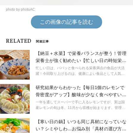
photo by photoAC
この画像の記事を読む
RELATED
関連記事
【納豆＋水菜】で栄養バランスが整う！管理
栄養士が強く勧めたい【忙しい日の時短栄養
ごはん】
忙しい日は、パパッと食べられる栄養満点の食品が大活
躍！今回取り上げるのは、健康によい食品として人気の
高い「納豆」です。単品でも身体にうれしい効果が期待
できる納豆ですが、ほかの食材をうまく組み合わせる
研究結果からわかった【毎日1個のレモンで
と、さらに効率よく栄養素を摂ることができます。この
骨密度がアップ】酸味が少なく食べやすい
記事では、納豆と組み合わせることで簡単に栄養バラン
「レモンミルク鍋」
スを整えられる、おすすめの食材を紹介します。
一年を通してスーパーで手に入るレモンですが、実は国
産レモンの旬は冬。11月から収穫が始まります。管理栄
養士の柴田真希さんが、この冬おすすめするレモンを丸
ごと使った“簡単・おいしい・健康”鍋レシピをご紹介しま
【寒い日の鍋】いつも同じ具材になっていな
す。
い？シミやしわ…お悩み別「具材の選び方」