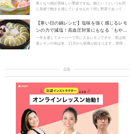
管理栄養士が提案
寒くなり鍋が美味しい季節ですね。鍋というといつも同
じ具材で飽きを感じていませんか？同じ野菜であって
も、選ぶ野菜によって効果が違います。どんな効果がい
いか楽しみながら選ぶと、いつもの鍋も違った鍋になり
【寒い日の鍋レシピ】塩味を強く感じるレモ
ますよ。
ンの力で減塩！高血圧対策にもなる「もやし
レモン湯豆腐」
一年を通してスーパーで手に入るレモンですが、実は国
産レモンの旬は冬。11月から収穫が始まります。管理栄
養士の柴田真希さんが、この冬おすすめするレモンを丸
ごと使った“簡単・おいしい・健康”鍋レシピをご紹介しま
す。
広告