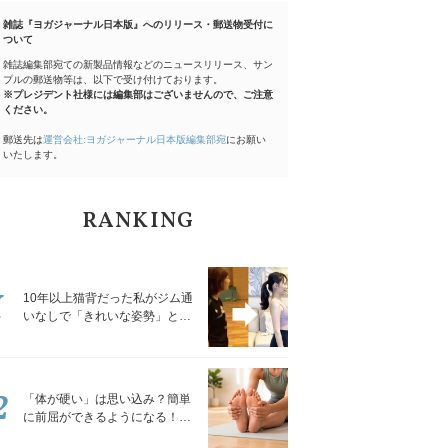
雑誌『ヨガジャーナル日本版』へのリリース・郵送物受付に
ついて
雑誌編集部宛ての新製品情報などのニュースリリース、サン
プルの郵送物等は、以下で受け付けております。
※プレジデント社様には編集部はございませんので、ご注意
ください。
郵送先は
運営会社:ヨガジャーナル日本版編集部宛
にお願い
いたします。
RANKING
1
10年以上猫背だった私がジム通
いなしで「きれいな姿勢」と褒
められるようになった秘密の習
慣
2
「体が硬い」は思い込み？簡単
に前屈ができるようになる！腿
裏を少しずつゆるめる「前屈ス