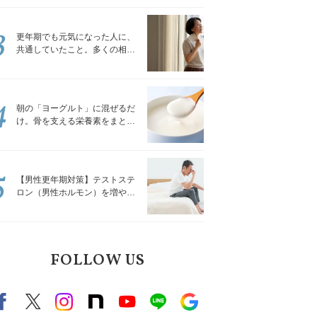
トレッチ」
3
更年期でも元気になった人に、
共通していたこと。多くの相談
を受けてきた私が言える、たっ
たひとつのこと
4
朝の「ヨーグルト」に混ぜるだ
け。骨を支える栄養素をまとめ
て補える食材3選｜管理栄養士が
解説
5
【男性更年期対策】テストステ
ロン（男性ホルモン）を増やす
「５つの食品」
FOLLOW US
Facebook
X（旧twitter）
instagram
note
Youtube
line
Google