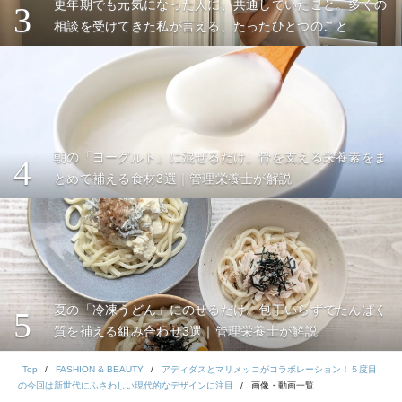
更年期でも元気になった人に、共通していたこと。多くの
3
相談を受けてきた私が言える、たったひとつのこと
朝の「ヨーグルト」に混ぜるだけ。骨を支える栄養素をま
4
とめて補える食材3選｜管理栄養士が解説
夏の「冷凍うどん」にのせるだけ。包丁いらずでたんぱく
5
質を補える組み合わせ3選｜管理栄養士が解説
Top
FASHION & BEAUTY
アディダスとマリメッコがコラボレーション！５度目
の今回は新世代にふさわしい現代的なデザインに注目
画像・動画一覧