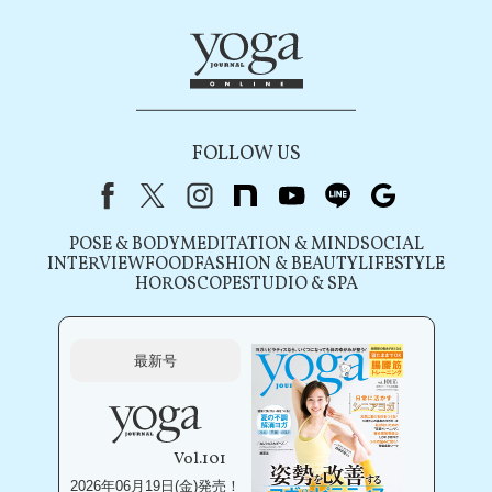
FOLLOW US
Facebook
X（旧Twitter）
instagram
note
youtube
line
Google
POSE & BODY
MEDITATION & MIND
SOCIAL
INTERVIEW
FOOD
FASHION & BEAUTY
LIFESTYLE
HOROSCOPE
STUDIO & SPA
最新号
Vol.101
2026年06月19日(金)発売！