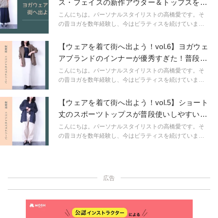
ス・フェイスの新作アウター＆トップスをデ
も取り入れやすいウェアを見つけ出し、コーディネート
イリー使い
していきます。 みんな大好き「ザ・ノース・フェイ
こんにちは。パーソナルスタイリストの高橋愛です。そ
ス」。私も大好きで、プライベートでもちょこちょこ見
の昔ヨガを数年経験し、今はピラティスを続けていま
ているんですが、先日プレスルームにてこの春の新作を
す。ピラティス歴は6年目に突入しました。 「ウェアを
見せて頂きました。 その中から使えるアイテムを選んで
着て街へ出よう！」をコンセプトに、人気のヨガウェア
【ウェアを着て街へ出よう！vol.6】ヨガウェ
みたので、シェアさせてください！
＆スポーツウェアブランドからいつものスタイリングに
アブランドのインナーが優秀すぎた！普段使
も取り入れやすいウェアを見つけ出し、コーディネート
いにも◎
していきます。
こんにちは。パーソナルスタイリストの高橋愛です。そ
の昔ヨガを数年経験し、今はピラティスを続けていま
す。ピラティス歴は6年目に突入しました。 「ウェアを
着て街へ出よう！」をコンセプトに、人気のヨガウェア
【ウェアを着て街へ出よう！vol.5】ショート
＆スポーツウェアブランドからいつものスタイリングに
丈のスポーツトップスが普段使いしやすい理
も取り入れやすいウェアを見つけ出し、コーディネート
由とは？
していきます。 今回はガチ愛用品のインナーを使ってコ
こんにちは。パーソナルスタイリストの高橋愛です。そ
ーディネートを紹介していきます！
の昔ヨガを数年経験し、今はピラティスを続けていま
す。ピラティス歴は6年目に突入しました。 「ウェアを
着て街へ出よう！」をコンセプトに、人気のヨガウェア
＆スポーツウェアブランドからいつものスタイリングに
も取り入れやすいウェアを見つけ出し、コーディネート
広告
していきます。 今回はガチ愛用品のショート丈トップス
と普段に取り入れたコーディネートの紹介です！