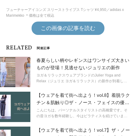
フューチャーアイコンズ スリーストライプス Tシャツ ¥4,950／adidas x
Marimekko ＊価格は全て税込
この画像の記事を読む
RELATED
関連記事
春夏らしい柄やレギンスはワンサイズ大きい
ものが登場！見逃せないジュリエの新作
ヨガ＆リラックスウェアブランドのJulier Yoga and
Relax（ジュリエ ヨガ＆リラックス）の新作が到着しま
した。レギンスのサイズが、今までより一つ増えて、さ
らに沢山の方に合うサイズ展開となったので必見です。
【ウェアを着て街へ出よう！vol.8】着脱ラク
チン＆肌触り◎ザ・ノース・フェイスの優秀
アイテム
こんにちは。パーソナルスタイリストの高橋愛です。そ
の昔ヨガを数年経験し、今はピラティスを続けていま
す。ピラティス歴は6年目に突入しました。 「ウェアを
着て街へ出よう！」をコンセプトに、人気のヨガウェア
【ウェアを着て街へ出よう！vol.7】ザ・ノー
＆スポーツウェアブランドからいつものスタイリングに