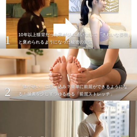
10年以上猫背だった私がジム通いなしで「きれいな姿勢」
1
と褒められるようになった秘密の習慣
「体が硬い」は思い込み？簡単に前屈ができるようにな
2
る！腿裏を少しずつゆるめる「前屈ストレッチ」