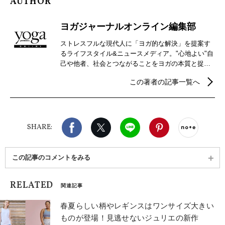
AUTHOR
ヨガジャーナルオンライン編集部
ストレスフルな現代人に「ヨガ的な解決」を提案す
るライフスタイル&ニュースメディア。"心地よい"自
己や他者、社会とつながることをヨガの本質と捉
え、自分らしさを見つけるための心身メンテナンス
この著者の記事一覧へ
などウェルビーイングを実現するための情報を発
信。
Facebook
X（旧twitter）
LINE
Pinterest
noteで
SHARE:
この記事のコメントをみる
RELATED
関連記事
春夏らしい柄やレギンスはワンサイズ大きい
ものが登場！見逃せないジュリエの新作