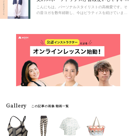
も取り入れやすいウェアを見つけ出し、コーディネート
由とは？
していきます。 今回はガチ愛用品のインナーを使ってコ
こんにちは。パーソナルスタイリストの高橋愛です。そ
ーディネートを紹介していきます！
の昔ヨガを数年経験し、今はピラティスを続けていま
す。ピラティス歴は6年目に突入しました。 「ウェアを
着て街へ出よう！」をコンセプトに、人気のヨガウェア
＆スポーツウェアブランドからいつものスタイリングに
も取り入れやすいウェアを見つけ出し、コーディネート
していきます。 今回はガチ愛用品のショート丈トップス
と普段に取り入れたコーディネートの紹介です！
Gallery
この記事の画像/動画一覧