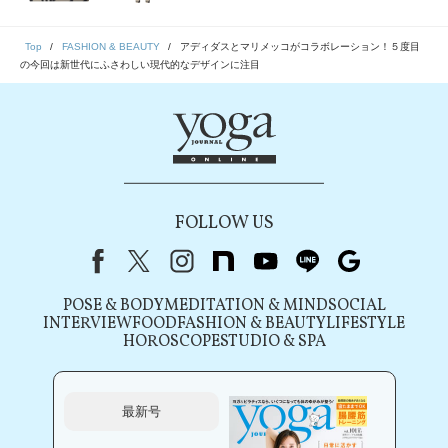
Top
FASHION & BEAUTY
アディダスとマリメッコがコラボレーション！５度目
の今回は新世代にふさわしい現代的なデザインに注目
FOLLOW US
Facebook
X（旧Twitter）
instagram
note
youtube
line
Google
POSE & BODY
MEDITATION & MIND
SOCIAL
INTERVIEW
FOOD
FASHION & BEAUTY
LIFESTYLE
HOROSCOPE
STUDIO & SPA
最新号