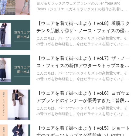
ヨガ＆リラックスウェアブランドのJulier Yoga and
Relax（ジュリエ ヨガ＆リラックス）の新作が到着しま
した。レギンスのサイズが、今までより一つ増えて、さ
らに沢山の方に合うサイズ展開となったので必見です。
【ウェアを着て街へ出よう！vol.8】着脱ラク
チン＆肌触り◎ザ・ノース・フェイスの優秀
アイテム
こんにちは。パーソナルスタイリストの高橋愛です。そ
の昔ヨガを数年経験し、今はピラティスを続けていま
す。ピラティス歴は6年目に突入しました。 「ウェアを
着て街へ出よう！」をコンセプトに、人気のヨガウェア
【ウェアを着て街へ出よう！vol.7】ザ・ノー
＆スポーツウェアブランドからいつものスタイリングに
ス・フェイスの新作アウター＆トップスをデ
も取り入れやすいウェアを見つけ出し、コーディネート
イリー使い
していきます。 みんな大好き「ザ・ノース・フェイ
こんにちは。パーソナルスタイリストの高橋愛です。そ
ス」。私も大好きで、プライベートでもちょこちょこ見
の昔ヨガを数年経験し、今はピラティスを続けていま
ているんですが、先日プレスルームにてこの春の新作を
す。ピラティス歴は6年目に突入しました。 「ウェアを
見せて頂きました。 その中から使えるアイテムを選んで
着て街へ出よう！」をコンセプトに、人気のヨガウェア
【ウェアを着て街へ出よう！vol.6】ヨガウェ
みたので、シェアさせてください！
＆スポーツウェアブランドからいつものスタイリングに
アブランドのインナーが優秀すぎた！普段使
も取り入れやすいウェアを見つけ出し、コーディネート
いにも◎
していきます。
こんにちは。パーソナルスタイリストの高橋愛です。そ
の昔ヨガを数年経験し、今はピラティスを続けていま
す。ピラティス歴は6年目に突入しました。 「ウェアを
着て街へ出よう！」をコンセプトに、人気のヨガウェア
【ウェアを着て街へ出よう！vol.5】ショート
＆スポーツウェアブランドからいつものスタイリングに
丈のスポーツトップスが普段使いしやすい理