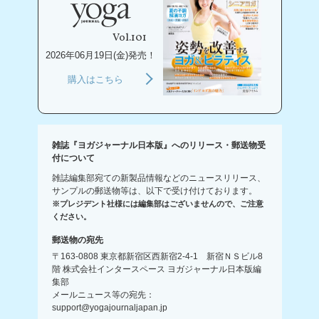
Vol.101
2026年06月19日(金)発売！
購入はこちら
雑誌『ヨガジャーナル日本版』へのリリース・郵送物受
付について
雑誌編集部宛ての新製品情報などのニュースリリース、
サンプルの郵送物等は、以下で受け付けております。
※プレジデント社様には編集部はございませんので、ご注意
ください。
郵送物の宛先
〒163-0808 東京都新宿区西新宿2-4-1 新宿ＮＳビル8
階 株式会社インタースペース ヨガジャーナル日本版編
集部
メールニュース等の宛先：
support@yogajournaljapan.jp