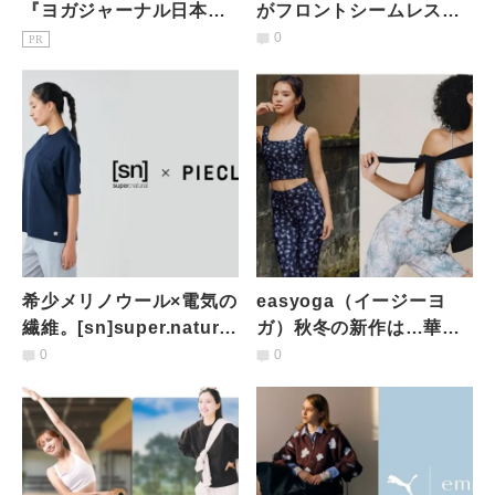
『ヨガジャーナル日本
がフロントシームレスに
版』予約購読のご案内
進化！他にも新作が登場
0
PR
希少メリノウール×電気の
easyoga（イージーヨ
繊維。[sn]super.natural
ガ）秋冬の新作は…華や
が叶える上質ウェア
ぐオリジナルプリント2柄
0
0
が登場！着るだけで気分
上がる