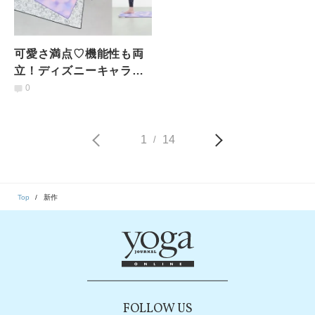
可愛さ満点♡機能性も両
立！ディズニーキャラの
ヨガラグが新登場
0
1
14
/
Top
新作
FOLLOW US