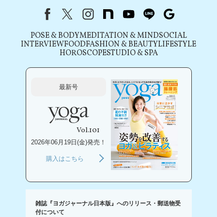
Facebook
X（旧Twitter）
instagram
note
youtube
line
Google
POSE & BODY
MEDITATION & MIND
SOCIAL
INTERVIEW
FOOD
FASHION & BEAUTY
LIFESTYLE
HOROSCOPE
STUDIO & SPA
最新号
Vol.101
2026年06月19日(金)発売！
購入はこちら
雑誌『ヨガジャーナル日本版』へのリリース・郵送物受
付について