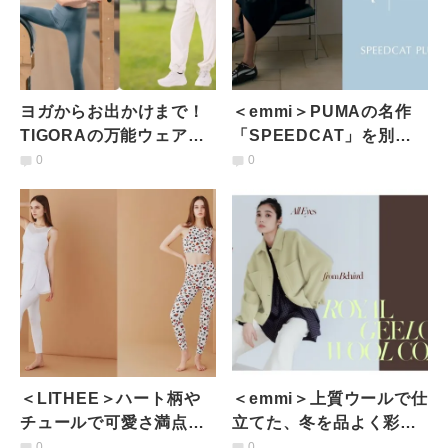
ヨガからお出かけまで！
＜emmi＞PUMAの名作
TIGORAの万能ウェアで
「SPEEDCAT」を別
心地よく過ごす大人のデ
注。ブラウン×ブルーで魅
0
0
イリースタイル
せる、大人の足元
＜LITHEE＞ハート柄や
＜emmi＞上質ウールで仕
チュールで可愛さ満点♡
立てた、冬を品よく彩る
大人もときめくヨガウェ
あたたかコート3型
0
0