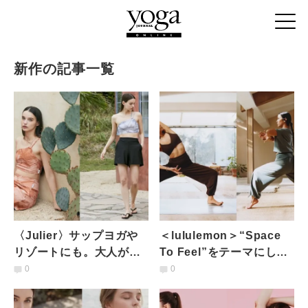
新作の記事一覧
〈Julier〉サップヨガや
＜lululemon＞“Space
リゾートにも。大人が取
To Feel”をテーマにした
り入れやすいスイムウェ
新作登場。軽やかで心地
0
0
ア
よいウェア