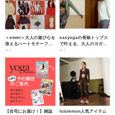
＜emmi＞大人の遊び心を
easyogaの長袖トップス
添えるハートモチーフ
で叶える、大人のヨガ&
「HEART IN DAILY」が
デイリースタイル
0
0
登場
【自宅にお届け！】雑誌
lululemon人気アイテム