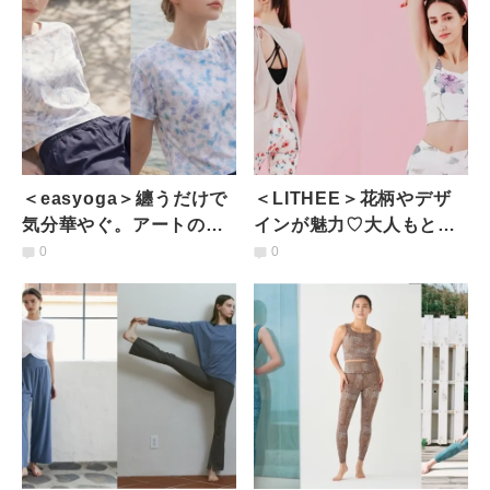
＜easyoga＞纏うだけで
＜LITHEE＞花柄やデザ
気分華やぐ。アートのよ
インが魅力♡大人もとき
うなプリントが映える軽
めくフェミニンなヨガウ
0
0
やかウェア
ェア