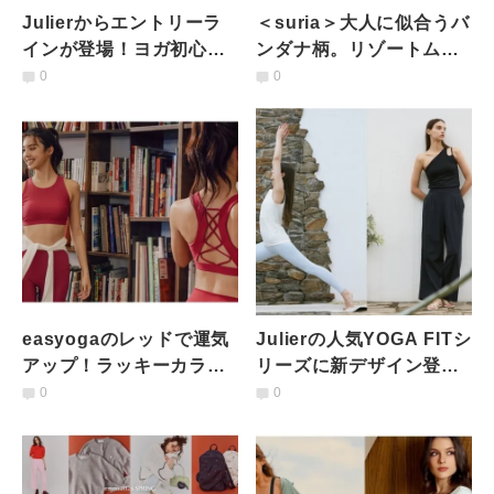
Julierからエントリーラ
＜suria＞大人に似合うバ
インが登場！ヨガ初心者
ンダナ柄。リゾートムー
にも寄り添うアクティブ
ド漂う新作ヨガウェア
0
0
ウェア
easyogaのレッドで運気
Julierの人気YOGA FITシ
アップ！ラッキーカラー
リーズに新デザイン登
を楽しむ開運コーデ
場。定番モデルもアップ
0
0
デート！