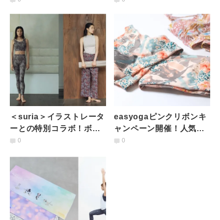
ア
＜suria＞イラストレータ
easyogaピンクリボンキ
ーとの特別コラボ！ボタ
ャンペーン開催！人気復
ニカル柄やプリントTが登
刻デザインが特別発売
0
0
場