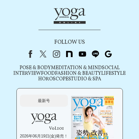
FOLLOW US
Facebook
X（旧Twitter）
instagram
note
youtube
line
Google
POSE & BODY
MEDITATION & MIND
SOCIAL
INTERVIEW
FOOD
FASHION & BEAUTY
LIFESTYLE
HOROSCOPE
STUDIO & SPA
最新号
Vol.101
2026年06月19日(金)発売！