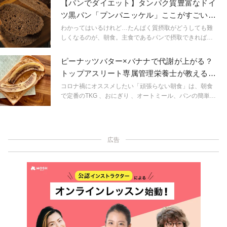
【パンでダイエット】タンパク質豊富なドイ
るには朝食がおすすめです。『ニラと落としたまごの味
ツ黒パン「プンパニッケル」ここがすごい！
噌汁』は、朝の冷えた体を温めることで活動スイッチを
管理栄養士が解説
入れてくれます。
わかってはいるけれど…たんぱく質摂取がどうしても難
しくなるのが、朝食。主食であるパンで摂取できればと
っても楽ですよね。生成されていない全粒穀類には、た
んぱく質が豊富なものがあります。プンパニッケルの主
ピーナッツバター×バナナで代謝が上がる？
原料「ライ麦」もそう。世界中で愛されているパンの中
トップアスリート専属管理栄養士が教えるダ
には、人々の美容と健康に欠かせないヘルシーなパンも
イエット朝ごはん
たくさん。選び方次第で、ダイエット中でもパンを楽し
コロナ禍にオススメしたい「頑張らない朝食」は、朝食
むことができます。
で定番のTKG 、おにぎり 、オートミール、パンの簡単ア
レンジで、おいしくてカラダにいい朝食を目指します。
今週はパンです。グルテンフリーで調子がいいと気づい
た人はパンを食べない選択をすればいいですが、米粉パ
ンを選ぶ人や、気にせずなんでも食べる人がいてもいい
広告
と思っています。パンを推奨するわけではなく、おいし
いと健康の自分らしいバランスで「続けられる食事法」
を探すきっかけにしていただければ嬉しく思います。