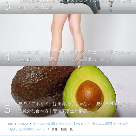
【男性更年期対策】テストステロン（男性ホルモン）を増
3
やす「５つの食品」
第二の心臓「ふくらはぎ」の疲れをリセット！硬さがみる
4
みるほぐれる「壁を使ってできる簡単ストレッチ」
夏の「アボカド」は美容だけじゃない。夏バテ対策にもな
5
る意外な食べ方｜管理栄養士が解説
Top
FOOD
たっぷりのお湯で"茹でない"【水1カップで作るエコ調理】たった3分
『もやしと小松菜のナムル』
画像・動画一覧