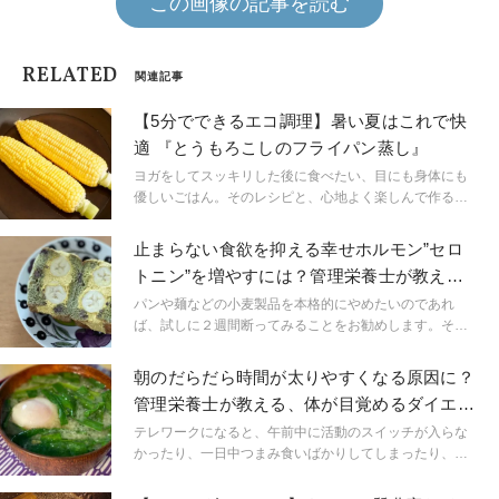
この画像の記事を読む
RELATED
関連記事
【5分でできるエコ調理】暑い夏はこれで快
適 『とうもろこしのフライパン蒸し』
ヨガをしてスッキリした後に食べたい、目にも身体にも
優しいごはん。そのレシピと、心地よく楽しんで作るた
めのヒントをご紹介します。
止まらない食欲を抑える幸せホルモン”セロ
トニン”を増やすには？管理栄養士が教える
ダイエット朝食
パンや麺などの小麦製品を本格的にやめたいのであれ
ば、試しに２週間断ってみることをお勧めします。そう
すると欲求も薄れて、体調にも変化が現れてきます。一
方で、パンを食べる楽しみを失いたくない人も多いので
朝のだらだら時間が太りやすくなる原因に？
はないでしょうか？ 今週の記事は『食欲が止まらない
管理栄養士が教える、体が目覚めるダイエッ
けど、パンの楽しみを諦めたくない人』必見の内容で
ト朝食
す。 大切なのは頑張りすぎないこと！そうでないと続き
テレワークになると、午前中に活動のスイッチが入らな
ません。
かったり、一日中つまみ食いばかりしてしまったり、夜
に目がさえてきたり…これらはいずれも太りやすい生活
習慣をもたらすものです。 乱れた体内時計をリセットす