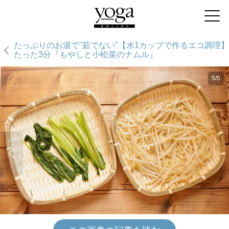
たっぷりのお湯で"茹でない"【水1カップで作るエコ調理】
たった3分『もやしと小松菜のナムル』
5/5