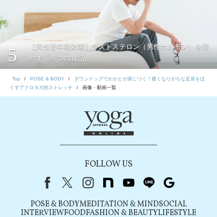
【男性更年期対策】テストステロン（男性ホルモン）を増
5
やす「５つの食品」
Top
POSE & BODY
ダウンドッグでかかとが床につく！硬くなりがちな足首をほ
ぐすアクロヨガ的ストレッチ
画像・動画一覧
FOLLOW US
Facebook
X（旧Twitter）
instagram
note
youtube
line
Google
POSE & BODY
MEDITATION & MIND
SOCIAL
INTERVIEW
FOOD
FASHION & BEAUTY
LIFESTYLE