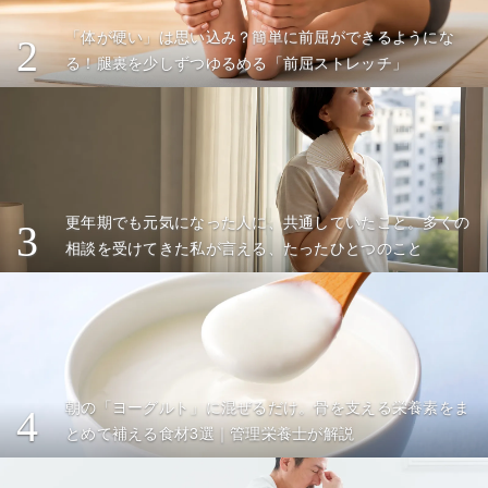
「体が硬い」は思い込み？簡単に前屈ができるようにな
2
る！腿裏を少しずつゆるめる「前屈ストレッチ」
更年期でも元気になった人に、共通していたこと。多くの
3
相談を受けてきた私が言える、たったひとつのこと
朝の「ヨーグルト」に混ぜるだけ。骨を支える栄養素をま
4
とめて補える食材3選｜管理栄養士が解説