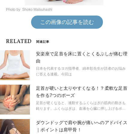
Photo by Shoko Matsuhashi
この画像の記事を読む
RELATED
関連記事
安楽座で足首を床に置くとくるぶしが痛む理
由
日本を代表するヨガ指導者、綿本彰先生が読者のお悩み
に答える連載。今回は
足首が硬いと太りやすくなる！？柔軟な足首
を作る7つのポーズ
足首が硬くなると、連動するふくらはぎの筋肉の動きも
鈍ります。ふくらはぎは、血液を心臓に押し上げるポン
プの役割。足首をしっかり動かしポンプ機能を活性化し
ましょう。また、足の付け根を伸ばし腸腰筋を刺激する
ダウンドッグで肩や腕が痛いへのアドバイス
アーサナで、骨盤内の血流をアップします。
｜ポイントは肩甲骨！