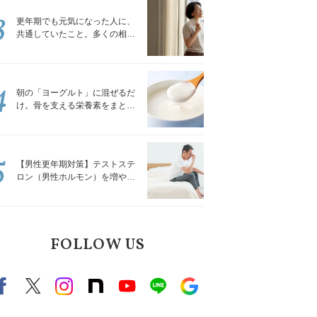
3
更年期でも元気になった人に、
共通していたこと。多くの相談
を受けてきた私が言える、たっ
たひとつのこと
4
朝の「ヨーグルト」に混ぜるだ
け。骨を支える栄養素をまとめ
て補える食材3選｜管理栄養士が
解説
5
【男性更年期対策】テストステ
ロン（男性ホルモン）を増やす
「５つの食品」
FOLLOW US
Facebook
X（旧twitter）
instagram
note
Youtube
line
Google