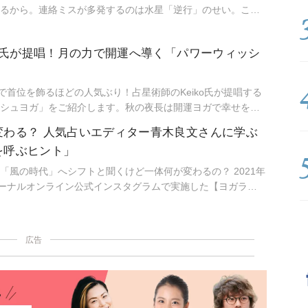
るから。連絡ミスが多発するのは水星「逆行」のせい。こん
のは満月だからと言うように。星という眼鏡をもつことで、
気づき始め、「今、ここ」に集中できるように。マインドフ
ko氏が提唱！月の力で開運へ導く「パワーウィッシ
のです。「今、ここ」を生きるためのマインドフルネス占星
nで首位を飾るほどの人気ぶり！占星術師のKeiko氏が提唱する
シュヨガ」をご紹介します。秋の夜長は開運ヨガで幸せを引
変わる？ 人気占いエディター青木良文さんに学ぶ
を呼ぶヒント」
「風の時代」へシフトと聞くけど一体何が変わるの？ 2021年
ャーナルオンライン公式インスタグラムで実施した【ヨガライ
んＭＣのインスタライブ＃SayaCafe】より、青木良文さん
よく生きるキーワード」をお届け！
広告