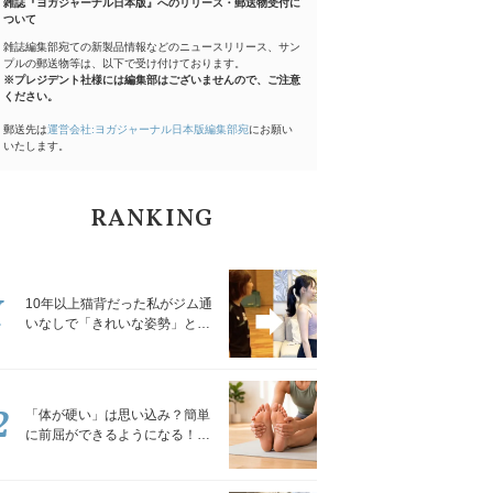
雑誌『ヨガジャーナル日本版』へのリリース・郵送物受付に
ついて
雑誌編集部宛ての新製品情報などのニュースリリース、サン
プルの郵送物等は、以下で受け付けております。
※プレジデント社様には編集部はございませんので、ご注意
ください。
郵送先は
運営会社:ヨガジャーナル日本版編集部宛
にお願い
いたします。
RANKING
1
10年以上猫背だった私がジム通
いなしで「きれいな姿勢」と褒
められるようになった秘密の習
慣
2
「体が硬い」は思い込み？簡単
に前屈ができるようになる！腿
裏を少しずつゆるめる「前屈ス
トレッチ」