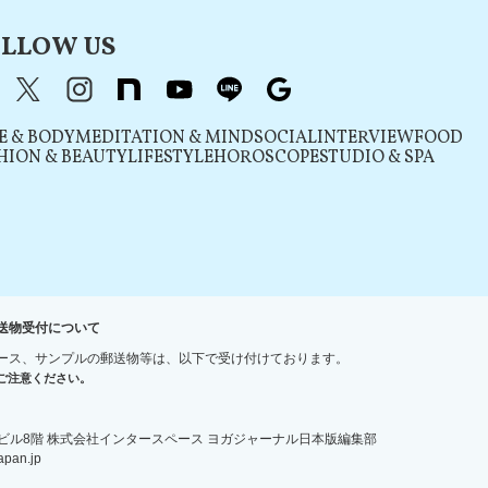
LLOW US
acebook
X（旧Twitter）
instagram
note
youtube
line
Google
E & BODY
MEDITATION & MIND
SOCIAL
INTERVIEW
FOOD
HION & BEAUTY
LIFESTYLE
HOROSCOPE
STUDIO & SPA
送物受付について
ース、サンプルの郵送物等は、以下で受け付けております。
ご注意ください。
宿ＮＳビル8階 株式会社インタースペース ヨガジャーナル日本版編集部
an.jp