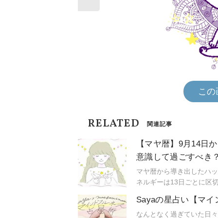
この
RELATED
関連記事
【マヤ暦】9月14日
意識して過ごすべき
マヤ暦から導き出したハッ
ネルギーは13日ごとに区
楽しく過ごせるの？」「お
Sayaの星占い【マ
なんとなく過ぎていた日々