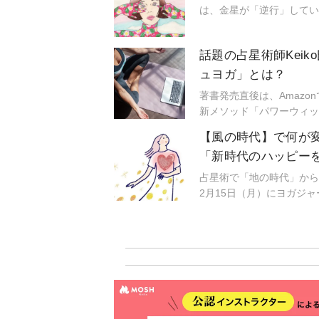
は、金星が「逆行」してい
なにも気持ちが盛り上がる
小さなささやきや予兆にも
話題の占星術師Kei
ルに生きられるようになる
術のスタートです。
ュヨガ」とは？
著書発売直後は、Amazo
新メソッド「パワーウィッ
き寄せてみませんか？
【風の時代】で何が
「新時代のハッピー
占星術で「地の時代」から
2月15日（月）にヨガジ
フアドバイザー渋木さやかさ
に伺った「風の時代を心地