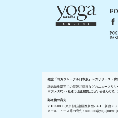
FO
F
POS
FAS
雑誌『ヨガジャーナル日本版』へのリリース・郵
雑誌編集部宛ての新製品情報などのニュースリリ
※プレジデント社様には編集部はございませんので、
郵送物の宛先
〒163-0808 東京都新宿区西新宿2-4-1 新
メールニュース等の宛先：support@yogajournaljap